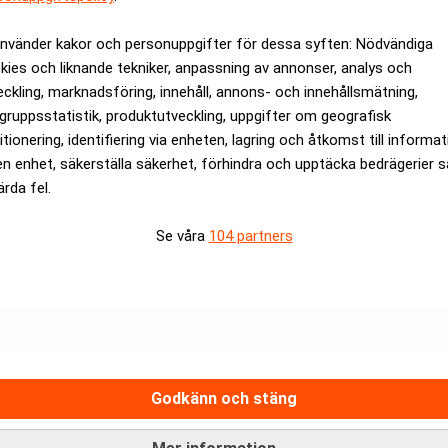
använder kakor och personuppgifter för dessa syften: Nödvändiga
kies och liknande tekniker, anpassning av annonser, analys och
eckling, marknadsföring, innehåll, annons- och innehållsmätning,
gruppsstatistik, produktutveckling, uppgifter om geografisk
itionering, identifiering via enheten, lagring och åtkomst till informa
en enhet, säkerställa säkerhet, förhindra och upptäcka bedrägerier 
ärda fel.
Se våra
104 partners
samma på kort sikt. Om ledningen sitter fast i ett kvartalstänka
erlevnad. Ofta behövs en kris, eller åtminstone ett byte av vd, för
et.
Godkänn och stäng
rev är kostnadsfritt:
Prenumerera