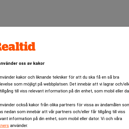
använder oss av kakor
använder kakor och liknande tekniker för att du ska få en så bra
levelse som möjligt på webbplatsen. Det innebär att vi lagrar och/ell
tillgång till viss relevant information på din enhet, som mobil eller da
 på att minska kostnader med en förbättrad konkurrenskraft som 
 kan skapa allvarliga problem för den europeiska konkurrenskraf
använder också kakor från olika partners för vissa av ändamålen so
v digitalisering som en förändringskraft.
as nedan som innebär att vår partners och/eller får tillgång till viss
evant information på din enhet, som mobil eller dator. Vi och våra
PanEuro Cost Survey.
tners
använder.
 inom branscher som media, läkemedel och inte minst telekom so