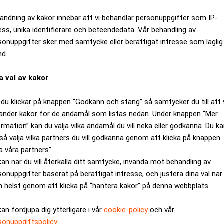
ellt samtidigt som nya aktörer skakar om branscherna med helt 
ändning av kakor innebär att vi behandlar personuppgifter som IP-
ess, unika identifierare och beteendedata. Vår behandling av
 företagen i rapporten planerar att genomföra kostnadsprogra
sonuppgifter sker med samtycke eller berättigat intresse som laglig
nd.
a sina organisationer och minska externa kostnader.
affärsmodeller komma på plats. Enligt rapporten är amerikanska 
a val av kakor
ationer och att samtidigt använda helt nya digitala lösningar.
ringar och organisationsstukturer. Resultatet blir att möjlighet
du klickar på knappen “Godkänn och stäng” så samtycker du till att 
änder kakor för de ändamål som listas nedan. Under knappen “Mer
ormation” kan du välja vilka ändamål du vill neka eller godkänna. Du k
ra drivare för svenska och nordiska bolag. Men den digitala utv
så välja vilka partners du vill godkänna genom att klicka på knappen
 och förändring. Problemen gäller hela Europa, även om det finn
a våra partners”.
a företag, säger Jonas Malmlund, partner på Deloitte i ett pr
kan när du vill återkalla ditt samtycke, invända mot behandling av
e flesta tillfrågade företag i Europa räknar med att minska sin
sonuppgifter baserat på berättigat intresse, och justera dina val när
majoriteten räknar ändå inte med att nå ända fram.
 helst genom att klicka på “hantera kakor” på denna webbplats.
ANNONS
kan fördjupa dig ytterligare i vår
cookie-policy
och vår
sonuppgiftspolicy
.