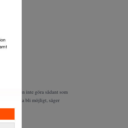
tion
samt
nde, vågar den inte göra sådant som
 att det ska bli möjligt, säger