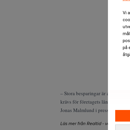
Vi 
coo
utv
mål
pos
på 
åtg
– Stora besparingar är alltid kost
krävs för företagets långsiktiga öv
Jonas Malmlund i pressmeddeland
Läs mer från Realtid - vårt nyhetsb