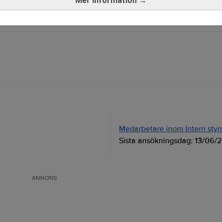
Mer information →
Medarbetare inom Intern styrni
Sista ansökningsdag:
13/06/
ANNONS