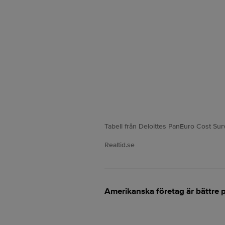
Tabell från Deloittes PanEuro Cost Sur
Realtid.se
Amerikanska företag är bättre på