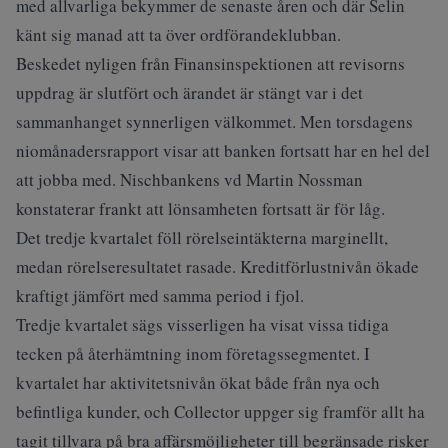
med allvarliga bekymmer de senaste åren och där Selin
känt sig manad att ta över ordförandeklubban.
Beskedet nyligen från Finansinspektionen att revisorns
uppdrag är slutfört och ärandet är stängt var i det
sammanhanget synnerligen välkommet. Men torsdagens
niomånadersrapport visar att banken fortsatt har en hel del
att jobba med. Nischbankens vd Martin Nossman
konstaterar frankt att lönsamheten fortsatt är för låg.
Det tredje kvartalet föll rörelseintäkterna marginellt,
medan rörelseresultatet rasade. Kreditförlustnivån ökade
kraftigt jämfört med samma period i fjol.
Tredje kvartalet sägs visserligen ha visat vissa tidiga
tecken på återhämtning inom företagssegmentet. I
kvartalet har aktivitetsnivån ökat både från nya och
befintliga kunder, och Collector uppger sig framför allt ha
tagit tillvara på bra affärsmöjligheter till begränsade risker