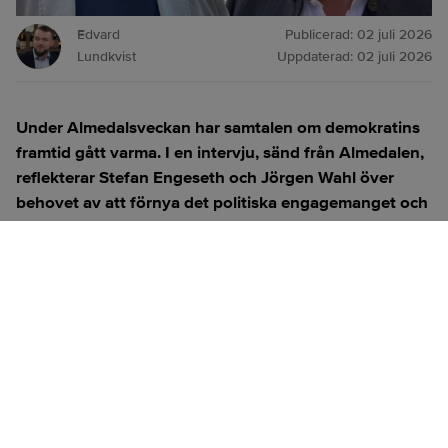
Edvard
Publicerad:
02 juli 2026
Lundkvist
Uppdaterad:
02 juli 2026
Under Almedalsveckan har samtalen om demokratins
framtid gått varma. I en intervju, sänd från Almedalen,
reflekterar Stefan Engeseth och Jörgen Wahl över
behovet av att förnya det politiska engagemanget och
hur modern teknik kan användas för att överbrygga
klyftan mellan medborgare och beslutsfattare.
Titta på
videosidan
för en ren videoupplevelse.
ANNONS