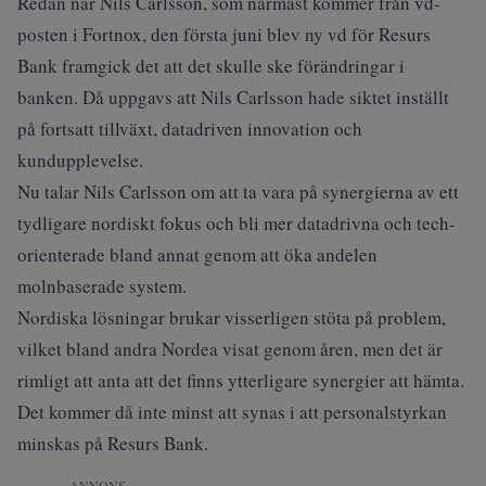
Redan när Nils Carlsson, som närmast kommer från vd-
posten i Fortnox, den första juni blev ny vd för Resurs
Bank framgick det att det skulle ske förändringar i
banken. Då uppgavs att Nils Carlsson hade siktet inställt
på fortsatt tillväxt, datadriven innovation och
kundupplevelse.
Nu talar Nils Carlsson om att ta vara på synergierna av ett
tydligare nordiskt fokus och bli mer datadrivna och tech-
orienterade bland annat genom att öka andelen
molnbaserade system.
Nordiska lösningar brukar visserligen stöta på problem,
vilket bland andra Nordea visat genom åren, men det är
rimligt att anta att det finns ytterligare synergier att hämta.
Det kommer då inte minst att synas i att personalstyrkan
minskas på Resurs Bank.
ANNONS