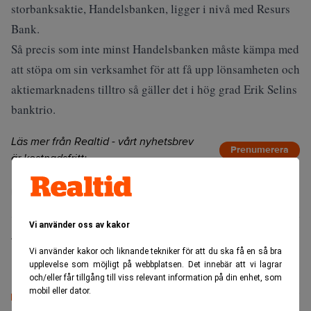
storbanksaktie, Handelsbanken, ligger i nivå med Resurs
Bank.
Så precis som inte minst Handelsbanken måste kämpa med
att stöpa om sin verksamhet för att få upp lönsamheten och
aktiemarknadens tilltro så gäller det i hög grad Erik Selins
banktrio.
Läs mer från Realtid - vårt nyhetsbrev
Prenumerera
är kostnadsfritt:
Collector Bank
Erik Selin
Vi använder oss av kakor
Torbjörn Isacson
Vi använder kakor och liknande tekniker för att du ska få en så bra
upplevelse som möjligt på webbplatsen. Det innebär att vi lagrar
och/eller får tillgång till viss relevant information på din enhet, som
mobil eller dator.