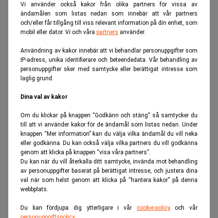
Senaste lediga jobben
Vi använder också kakor från olika partners för vissa av
ändamålen som listas nedan som innebär att vår partners
Bolagsjurist till Eltel AB
och/eller får tillgång till viss relevant information på din enhet, som
Placering:
Bromma, Stockholm
mobil eller dator. Vi och våra
partners
använder.
Sista ansökningsdag:
21/08/2026
Användning av kakor innebär att vi behandlar personuppgifter som
IP-adress, unika identifierare och beteendedata. Vår behandling av
Medarbetare inom Intern styrning och kontroll till Alecta
personuppgifter sker med samtycke eller berättigat intresse som
laglig grund.
Sista ansökningsdag:
13/06/2026
Dina val av kakor
ANNONS
Om du klickar på knappen “Godkänn och stäng” så samtycker du
till att vi använder kakor för de ändamål som listas nedan. Under
knappen “Mer information” kan du välja vilka ändamål du vill neka
eller godkänna. Du kan också välja vilka partners du vill godkänna
genom att klicka på knappen “visa våra partners”.
Du kan när du vill återkalla ditt samtycke, invända mot behandling
av personuppgifter baserat på berättigat intresse, och justera dina
val när som helst genom att klicka på “hantera kakor” på denna
webbplats.
Du kan fördjupa dig ytterligare i vår
cookie-policy
och vår
personuppgiftspolicy
.