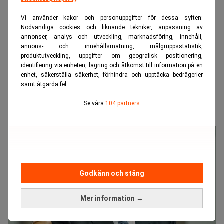
Vi använder kakor och personuppgifter för dessa syften:
Nödvändiga cookies och liknande tekniker, anpassning av
annonser, analys och utveckling, marknadsföring, innehåll,
annons- och innehållsmätning, målgruppsstatistik,
produktutveckling, uppgifter om geografisk positionering,
identifiering via enheten, lagring och åtkomst till information på en
enhet, säkerställa säkerhet, förhindra och upptäcka bedrägerier
Realtid.se
Börs & finans
samt åtgärda fel.
IBM:s mardröm – värsta börsraset
Se våra
104 partners
sedan 1972
Godkänn och stäng
Mer information →