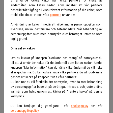
Vi använder också kakor från olika partners för vissa av
ändamålen som listas nedan som innebär att vår partners
och/eller får tillgång till viss relevant information på din enhet, som
mobil eller dator. Vi och våra
partners
använder.
Användning av kakor innebär att vi behandlar personuppgifter som
IP-adress, unika identifierare och beteendedata. Vår behandling av
personuppgifter sker med samtycke eller berättigat intresse som
laglig grund.
Dina val av kakor
Om du klickar på knappen “Godkänn och stäng” så samtycker du
till att vi använder kakor för de ändamål som listas nedan. Under
Enligt UBS beräkningar väntas de så kallade
knappen “Mer information” kan du välja vilka ändamål du vill neka
”hyperskalarnas” investeringar stiga 76 procent i år till
eller godkänna. Du kan också välja vilka partners du vill godkänna
genom att klicka på knappen “visa våra partners”.
673 miljarder dollar, men bara 25 procent nästa år och
Du kan när du vill återkalla ditt samtycke, invända mot behandling
blygsamma 6 procent 2028.
av personuppgifter baserat på berättigat intresse, och justera dina
val när som helst genom att klicka på “hantera kakor” på denna
Det bryter mot den logik som dominerat marknaden i två
webbplats.
år: att Microsoft, Amazon, Alphabet och Meta skulle
Du kan fördjupa dig ytterligare i vår
cookie-policy
och vår
fortsätta accelerera sina datacenterbyggen, vilket i sin tur
personuppgiftspolicy
.