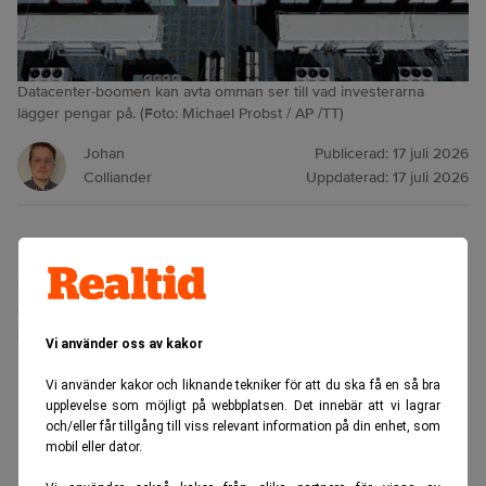
Datacenter-boomen kan avta omman ser till vad investerarna
lägger pengar på. (Foto: Michael Probst / AP /TT)
Johan
Publicerad:
17 juli 2026
Colliander
Uppdaterad:
17 juli 2026
Den stora uppgången i AI-relaterade halvledarbolag
har bromsat in, och vissa förvaltare positionerar sig
nu tyst för att den nära biljondollarstora
investeringsvågen ska sakta ner.
Vi använder oss av kakor
ANNONS
Vi använder kakor och liknande tekniker för att du ska få en så bra
upplevelse som möjligt på webbplatsen. Det innebär att vi lagrar
och/eller får tillgång till viss relevant information på din enhet, som
mobil eller dator.