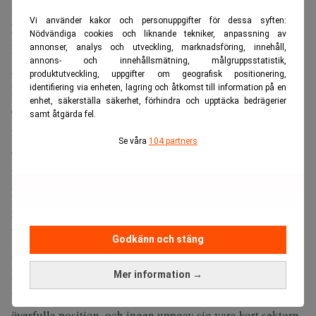
skulle garantera intäktstillväxten hos underleverantörerna.
Vi använder kakor och personuppgifter för dessa syften:
Missa inte:
Nya datacenter får investerare att gå i spinn.
Nödvändiga cookies och liknande tekniker, anpassning av
Dagens PS
annonser, analys och utveckling, marknadsföring, innehåll,
annons- och innehållsmätning, målgruppsstatistik,
Alexis Bossard
, global aktieförvaltare på Edmond de
produktutveckling, uppgifter om geografisk positionering,
Rothschild Asset Management, har dragit ner
identifiering via enheten, lagring och åtkomst till information på en
enhet, säkerställa säkerhet, förhindra och upptäcka bedrägerier
exponeringen mot halvledare som han anser blivit för dyra
samt åtgärda fel.
i förhållande till förväntningarna, och ökat i Amazon samt
Se våra
104 partners
områden som vätskekylning, cybersäkerhet och utvalda
mjukvarubolag.
Alberto Conca
LFG+ZEST:s investeringschef
har kraftigt
minskat innehaven i minnes- och utrustningstillverkare,
byggt positioner i hyperscalare och hälsovård, och köpt
Godkänn och stäng
säljoptioner på utvalda halvledarnamn.
Bank of Americas fondförvaltarundersökning för juli
Mer information →
visade att 82 procent såg halvledare som marknadens mest
överfulla position, och ingen uppgav sig vara kort sektorn.