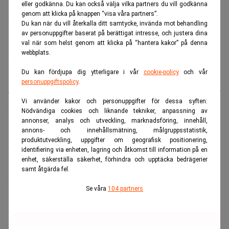
å andra sidan skydda persondata med näbbar och klor från
eller godkänna. Du kan också välja vilka partners du vill godkänna
genom att klicka på knappen “visa våra partners”.
att läcka eller hamna i orätta händer.
Du kan när du vill återkalla ditt samtycke, invända mot behandling
Paula da Silva säger att SEB inte skickar personuppgifter
av personuppgifter baserat på berättigat intresse, och justera dina
val när som helst genom att klicka på “hantera kakor” på denna
vid transaktionstillfället inom Ripple protokollet.
webbplats.
Arkivering och rapportering sker på bankens vanliga
Du kan fördjupa dig ytterligare i vår
cookie-policy
och vår
plattformar för sådan hantering.
personuppgiftspolicy
.
– Blockkedjan är ett lager ovanpå våra befintliga processer
Vi använder kakor och personuppgifter för dessa syften:
så det här ändrar inte något, säger hon.
Nödvändiga cookies och liknande tekniker, anpassning av
SEB är också en av 90 internationella storbanker som
annonser, analys och utveckling, marknadsföring, innehåll,
annons- och innehållsmätning, målgruppsstatistik,
ingår i det New York-baserade blockchain-bolaget R3:s
produktutveckling, uppgifter om geografisk positionering,
blockchain-projekt som, inom ramen för ett konsortium,
identifiering via enheten, lagring och åtkomst till information på en
enhet, säkerställa säkerhet, förhindra och upptäcka bedrägerier
syftar till att få fram en gemensam blockkedja för
samt åtgärda fel.
finansbranschen.
Se våra
104 partners
SEB var en av konsortiets första samarbetspartners och en
av de största investerarna. Bland de nordiska
medlemmarna återfinns också Nordea och Danske Bank.