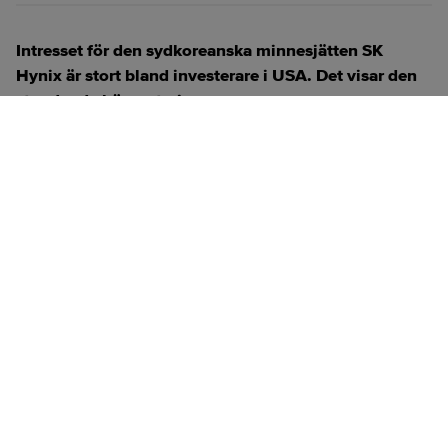
Intresset för den sydkoreanska minnesjätten SK
Hynix är stort bland investerare i USA. Det visar den
stundande börsnoteringen.
ANNONS