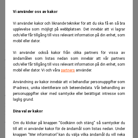
Vi använder oss av kakor
Vi använder kakor och liknande tekniker för att du ska få en så bra
upplevelse som möjligt på webbplatsen. Det innebär att vi lagrar
och/eller får tillgång till viss relevant information på din enhet, som
Men ett återkommande huvudbry vad gäller blockchain-
mobil eller dator.
tekniken är hur den ska kombineras med EU:s nya
Vi använder också kakor från olika partners för vissa av
dataskyddslag GDPR. Ingen information kan nämligen
ändamålen som listas nedan som innebär att vår partners
och/eller får tillgång till viss relevant information på din enhet, som
raderas från en blockkedja, det medger inte algoritmen.
mobil eller dator. Vi och våra
partners
använder.
Svårförenligt med GDPR
Användning av kakor innebär att vi behandlar personuppgifter som
Samtidigt kräver GDPR att personuppgifter ska raderas på
IP-adress, unika identifierare och beteendedata. Vår behandling av
en konsuments begäran. Det finns undantag på den
personuppgifter sker med samtycke eller berättigat intresse som
laglig grund.
punkten och vissa fall går lokal lagstiftning före, men
Dina val av kakor
huvudprincipen är att konsumentens ska ges kontrollen
över sin persondata.
Om du klickar på knappen “Godkänn och stäng” så samtycker du
till att vi använder kakor för de ändamål som listas nedan. Under
Banker och företag har också, enligt GDPR, skyldighet att
knappen “Mer information” kan du välja vilka ändamål du vill neka