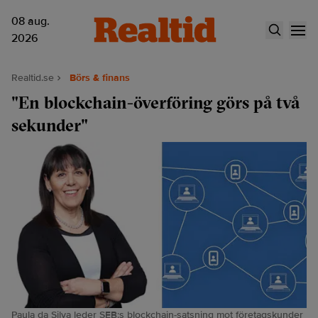
08 aug.
2026
Realtid.se
Börs & finans
"En blockchain-överföring görs på två
sekunder"
Paula da Silva leder SEB:s blockchain-satsning mot företagskunder