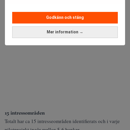
ANNONS
Godkänn och stäng
Mer information →
15 intressområden
Totalt har ca 15 intresseområden identifierats och i varje
pilotprojekt ingår mellan 5-6 banker.