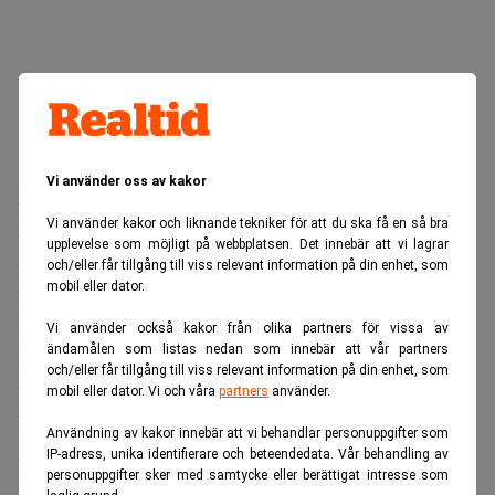
Vi använder oss av kakor
Bristerna påverkar inte intresset
Vi använder kakor och liknande tekniker för att du ska få en så bra
Att bilarna saknar BMW:s digitala tjänster innebär också
upplevelse som möjligt på webbplatsen. Det innebär att vi lagrar
att vissa funktioner inte fungerar. För kunder som ändå
och/eller får tillgång till viss relevant information på din enhet, som
mobil eller dator.
vill åt varumärket och bilens utseende verkar det inte ha
stoppat efterfrågan.
Vi använder också kakor från olika partners för vissa av
ändamålen som listas nedan som innebär att vår partners
Läs också:
Bränslekrisen sprider sig utanför Ryssland –
och/eller får tillgång till viss relevant information på din enhet, som
priserna rusar. Realtid
mobil eller dator. Vi och våra
partners
använder.
Ingen försäljning utanför Ryssland
Användning av kakor innebär att vi behandlar personuppgifter som
All tillgänglig rapportering pekar på att bilarna inte säljs
IP-adress, unika identifierare och beteendedata. Vår behandling av
personuppgifter sker med samtycke eller berättigat intresse som
utanför Ryssland. Marknaden drivs av brist, prestige och