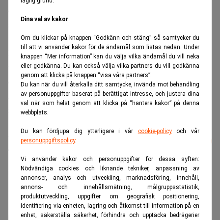
laglig grund.
en växande parallell ekonomi som uppstått efter
Dina val av kakor
sanktionerna.
Om du klickar på knappen “Godkänn och stäng” så samtycker du
till att vi använder kakor för de ändamål som listas nedan. Under
För BMW:s del innebär piratkopieringen en tydlig
knappen “Mer information” kan du välja vilka ändamål du vill neka
varumärkesrisk. Samtidigt syns ingen direkt påverkan på
eller godkänna. Du kan också välja vilka partners du vill godkänna
genom att klicka på knappen “visa våra partners”.
den europeiska marknaden.
Du kan när du vill återkalla ditt samtycke, invända mot behandling
Läs också:
BMW varnar: EU-förbudet är ”inte
av personuppgifter baserat på berättigat intresse, och justera dina
val när som helst genom att klicka på “hantera kakor” på denna
realistiskt”. Realtid
webbplats.
Du kan fördjupa dig ytterligare i vår
cookie-policy
och vår
Läs mer från Realtid - vårt nyhetsbrev
Prenumerera
personuppgiftspolicy
.
är kostnadsfritt:
Vi använder kakor och personuppgifter för dessa syften:
Nödvändiga cookies och liknande tekniker, anpassning av
BMW
Ryssland
Sanktioner
annonser, analys och utveckling, marknadsföring, innehåll,
annons- och innehållsmätning, målgruppsstatistik,
produktutveckling, uppgifter om geografisk positionering,
identifiering via enheten, lagring och åtkomst till information på en
Karin Andersen
enhet, säkerställa säkerhet, förhindra och upptäcka bedrägerier
Ekonomijournalist med inriktning på ekonomi och