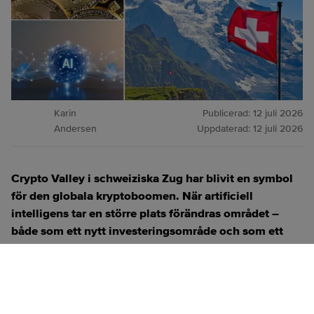
Karin
Publicerad:
12 juli 2026
Andersen
Uppdaterad:
12 juli 2026
Crypto Valley i schweiziska Zug har blivit en symbol
för den globala kryptoboomen. När artificiell
intelligens tar en större plats förändras området –
både som ett nytt investeringsområde och som ett
verktyg för att utveckla kryptotekniken.
ANNONS