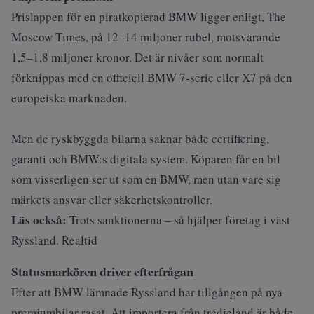
Prislappen för en piratkopierad BMW ligger enligt,
The
Moscow Times
, på 12–14 miljoner rubel, motsvarande
1,5–1,8 miljoner kronor. Det är nivåer som normalt
förknippas med en officiell BMW 7‑serie eller X7 på den
europeiska marknaden.
Men de ryskbyggda bilarna saknar både certifiering,
garanti och BMW:s digitala system. Köparen får en bil
som visserligen ser ut som en BMW, men utan vare sig
märkets ansvar eller säkerhetskontroller.
Läs också:
Trots sanktionerna – så hjälper företag i väst
Ryssland. Realtid
Statusmarkören driver efterfrågan
Efter att BMW lämnade Ryssland har tillgången på nya
premiumbilar rasat. Att importera från tredjeland är både