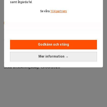
samt åtgärda fel.
breda samhällsfrågor.
Se våra
104 partners
Senaste lediga jobben
Bolagsjurist till Eltel AB
Placering:
Bromma, Stockholm
Godkänn och stäng
Sista ansökningsdag:
21/08/2026
Mer information →
Medarbetare inom Intern styrning och kontroll till Alecta
Sista ansökningsdag:
13/06/2026