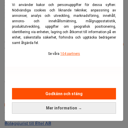
penningtvätt.
Vi använder kakor och personuppgifter för dessa syften:
Inspektionen gäller endast DNB: s verksamhet i Norge.
Nödvändiga cookies och liknande tekniker, anpassning av
annonser, analys och utveckling, marknadsföring, innehåll,
DNB tar meddelandet från Finanstilsynet mycket seriöst,
annons- och innehållsmätning, målgruppsstatistik,
skriver banken.
produktutveckling, uppgifter om geografisk positionering,
identifiering via enheten, lagring och åtkomst till information på en
enhet, säkerställa säkerhet, förhindra och upptäcka bedrägerier
Läs mer från Realtid - vårt nyhetsbrev
samt åtgärda fel.
Prenumerera
är kostnadsfritt:
Se våra
104 partners
DNB
Camilla Jonsson
Godkänn och stäng
Mer information →
Senaste lediga jobben
Bolagsjurist till Eltel AB