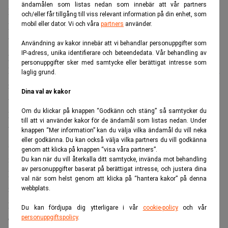
ändamålen som listas nedan som innebär att vår partners
Finanstilsynet har frihet att införa och 0,7 procent av
och/eller får tillgång till viss relevant information på din enhet, som
DNB: s årliga omsättning. Det högsta administrativa
mobil eller dator. Vi och våra
partners
använder.
bötesbelopp som det är möjligt att ålägga motsvarar 10
Användning av kakor innebär att vi behandlar personuppgifter som
IP-adress, unika identifierare och beteendedata. Vår behandling av
procent av ett företags årliga omsättning.
personuppgifter sker med samtycke eller berättigat intresse som
Banken kommer nu att granska Finanstilsynets preliminära
laglig grund.
rapport och lämna ett svar till Finanstilsynet inom
Dina val av kakor
tidsfristen.
Om du klickar på knappen “Godkänn och stäng” så samtycker du
Eftersom Finanstilsynet ännu inte har avslutat
till att vi använder kakor för de ändamål som listas nedan. Under
behandlingen av ärendet och därmed inte nått någon
knappen “Mer information” kan du välja vilka ändamål du vill neka
eller godkänna. Du kan också välja vilka partners du vill godkänna
slutlig slutsats kan DNB inte gå in på mer detaljer om
genom att klicka på knappen “visa våra partners”.
innehållet i den preliminära rapporten.
Du kan när du vill återkalla ditt samtycke, invända mot behandling
av personuppgifter baserat på berättigat intresse, och justera dina
Det möjliga bötesbeloppet som DNB har meddelats är inte
val när som helst genom att klicka på “hantera kakor” på denna
relaterat till misstankar om penningtvätt eller medverkan i
webbplats.
penningtvätt, utan snarare vad Finanstilsynet anser vara
Du kan fördjupa dig ytterligare i vår
cookie-policy
och vår
otillräcklig efterlevnad av reglerna och lagstiftningen mot
personuppgiftspolicy
.