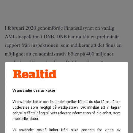
I februari 2020 genomförde Finanstilsynet en vanlig
AML-inspektion i DNB. DNB har nu fått en preliminär
rapport från inspektionen, som indikerar att det finns en
möjlighet att en administrativ böter på 400 miljoner
norska kan åläggas banken. Det framgår av ett
pressmeddelande.
DNB har inte varit delaktig i penningtvätt, men
Finanstilsynet kritiserar banken för bristande efterlevnad
Vi använder oss av kakor
av den norska lagen om penningtvätt. På grundval av
Vi använder kakor och liknande tekniker för att du ska få en så bra
kritiken skriver Finanstilsynet i en preliminär rapport att
upplevelse som möjligt på webbplatsen. Det innebär att vi lagrar
man överväger att ålägga banken ett administrativt böter
och/eller får tillgång till viss relevant information på din enhet, som
mobil eller dator.
på 400 miljoner norska kronor.
Detta utgör cirka 7 procent av det maximala belopp som
Vi använder också kakor från olika partners för vissa av