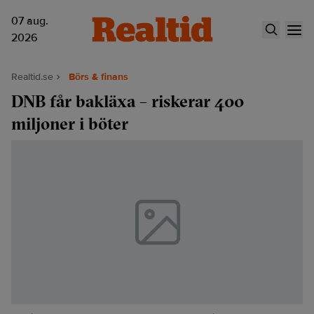
07 aug.
2026
Realtid.se
Börs & finans
DNB får bakläxa – riskerar 400
miljoner i böter