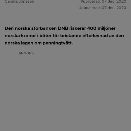
Camilla Jonsson
Publicerad:
07 dec. 2020
Uppdaterad:
07 dec. 2020
Den norska storbanken DNB riskerar 400 miljoner
norska kronor i böter för bristande efterlevnad av den
norska lagen om penningtvätt.
ANNONS