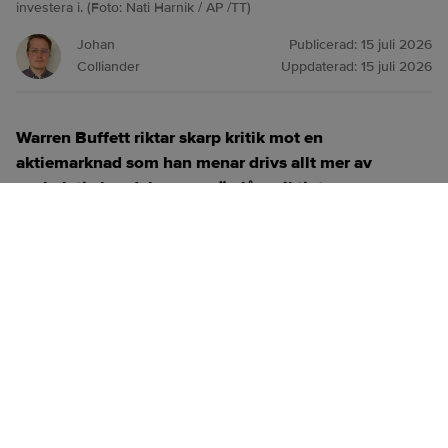
investera i. (Foto: Nati Harnik / AP /TT)
Johan
Publicerad:
15 juli 2026
Colliander
Uppdaterad:
15 juli 2026
Warren Buffett riktar skarp kritik mot en
aktiemarknad som han menar drivs allt mer av
spekulativ handel snarare än långsiktigt
investerande.
ANNONS