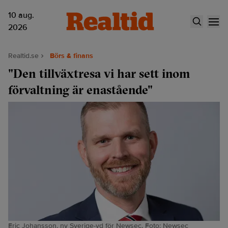
10 aug.
2026
Realtid.se
Börs & finans
"Den tillväxtresa vi har sett inom
förvaltning är enastående"
Eric Johansson, ny Sverige-vd för Newsec. Foto: Newsec