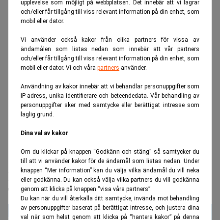
upplevelse som möjligt på webbplatsen. Det innebär att vi lagrar
och/eller får tillgång till viss relevant information på din enhet, som
mobil eller dator.
Vi använder också kakor från olika partners för vissa av
ändamålen som listas nedan som innebär att vår partners
och/eller får tillgång till viss relevant information på din enhet, som
mobil eller dator. Vi och våra
partners
använder.
Användning av kakor innebär att vi behandlar personuppgifter som
IP-adress, unika identifierare och beteendedata. Vår behandling av
personuppgifter sker med samtycke eller berättigat intresse som
laglig grund.
Dina val av kakor
Om du klickar på knappen “Godkänn och stäng” så samtycker du
Realtid.se
Börs & finans
till att vi använder kakor för de ändamål som listas nedan. Under
knappen “Mer information” kan du välja vilka ändamål du vill neka
Reportrar stäms – skrev om brister på
eller godkänna. Du kan också välja vilka partners du vill godkänna
Trumps lyxplan
genom att klicka på knappen “visa våra partners”.
Du kan när du vill återkalla ditt samtycke, invända mot behandling
av personuppgifter baserat på berättigat intresse, och justera dina
val när som helst genom att klicka på “hantera kakor” på denna