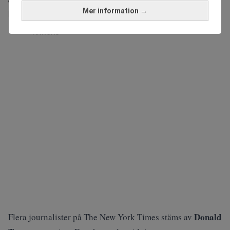
One-plan, inte det skänkta flygplan från Qatar som
Mer information →
han kom dit med.
ANNONS
Donald
Flera journalister på The New York Times stäms av