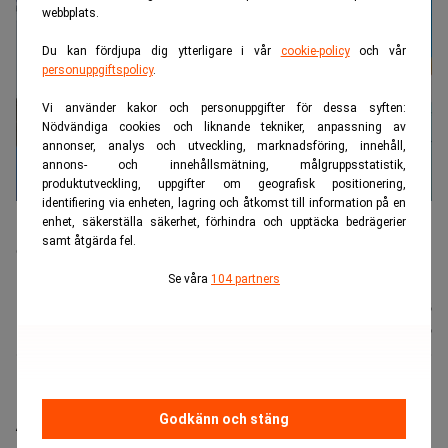
webbplats.
Du kan fördjupa dig ytterligare i vår
cookie-policy
och vår
personuppgiftspolicy
.
Vi använder kakor och personuppgifter för dessa syften:
Nödvändiga cookies och liknande tekniker, anpassning av
annonser, analys och utveckling, marknadsföring, innehåll,
annons- och innehållsmätning, målgruppsstatistik,
produktutveckling, uppgifter om geografisk positionering,
identifiering via enheten, lagring och åtkomst till information på en
Nya Air Force One, som Trump har fått i gåva från Qatar, ska ha
enhet, säkerställa säkerhet, förhindra och upptäcka bedrägerier
renoverats för omkring 3,8 miljarder kronor. Gåvan har väckt etiska
samt åtgärda fel.
och säkerhetsmässiga farhågor. Foto: Julia Demaree
Nikhinson/AP/TT
Se våra
104 partners
Nyhetsbyrån
Publicerad:
11 juli 2026
TT
Uppdaterad:
11 juli 2026
När president Trump åkte hem från Natomötet i
Godkänn och stäng
Ankara i veckan reste han med ett äldre Air Force