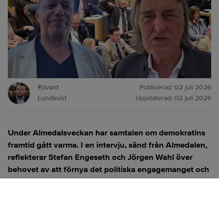
Edvard
Publicerad:
02 juli 2026
Lundkvist
Uppdaterad:
02 juli 2026
Under Almedalsveckan har samtalen om demokratins
framtid gått varma. I en intervju, sänd från Almedalen,
reflekterar Stefan Engeseth och Jörgen Wahl över
behovet av att förnya det politiska engagemanget och
hur modern teknik kan användas för att överbrygga
klyftan mellan medborgare och beslutsfattare.
Titta på
videosidan
för en ren videoupplevelse.