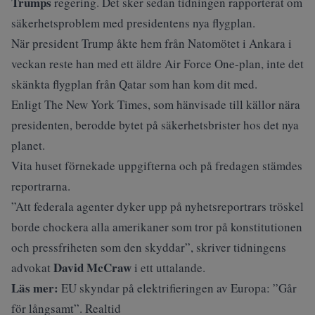
Trumps
regering. Det sker sedan tidningen rapporterat om
säkerhetsproblem med presidentens nya flygplan.
När president Trump åkte hem från Natomötet i Ankara i
veckan reste han med ett äldre Air Force One-plan, inte det
skänkta flygplan från Qatar som han kom dit med.
Enligt The New York Times, som hänvisade till källor nära
presidenten, berodde bytet på säkerhetsbrister hos det nya
planet.
Vita huset förnekade uppgifterna och på fredagen stämdes
reportrarna.
”Att federala agenter dyker upp på nyhetsreportrars tröskel
borde chockera alla amerikaner som tror på konstitutionen
och pressfriheten som den skyddar”, skriver tidningens
David McCraw
advokat
i ett uttalande.
Läs mer:
EU skyndar på elektrifieringen av Europa: ”Går
för långsamt”. Realtid