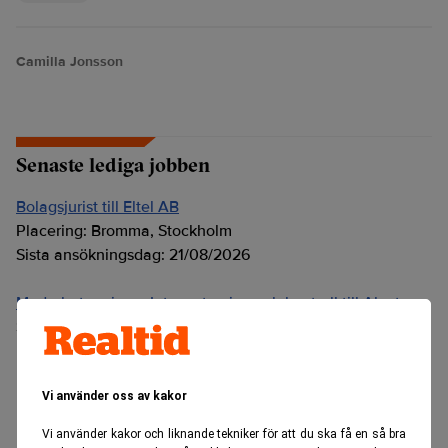
Camilla Jonsson
Senaste lediga jobben
Bolagsjurist till Eltel AB
Placering:
Bromma, Stockholm
Sista ansökningsdag:
21/08/2026
Medarbetare inom Intern styrning och kontroll till Alecta
Sista ansökningsdag:
13/06/2026
ANNONS
Vi använder oss av kakor
Vi använder kakor och liknande tekniker för att du ska få en så bra