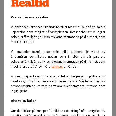
Vi använder oss av kakor
Vi använder kakor och liknande tekniker för att du ska få en så bra
upplevelse som möjligt på webbplatsen. Det innebär att vi lagrar
Deltagartaket för allmänna sammankomster och offentliga
och/eller får tillgång till viss relevant information på din enhet, som
tillställningar tas d¨bort. Även maxantalet för privata
mobil eller dator.
sammankomster tas bort. Försvinner gör också de
Vi använder också kakor från olika partners för vissa av
ändamålen som listas nedan som innebär att vår partners
återstående restriktionerna på serveringsställen samt rådet
och/eller får tillgång till viss relevant information på din enhet, som
om att arbeta hemifrån.
mobil eller dator. Vi och våra
partners
använder.
Folkhälsomyndighetens generaldirektör Johan Carlson sa
Användning av kakor innebär att vi behandlar personuppgifter som
vid tisdagens presskonferens att effekterna av
IP-adress, unika identifierare och beteendedata. Vår behandling av
personuppgifter sker med samtycke eller berättigat intresse som
vaccineringen är tydliga när det gäller dödsfallen och
laglig grund.
antalet svårt sjuka i covid-19. Deltagartaken kan därför
Dina val av kakor
inte längre motiveras ur ett folkhälsoperspektiv.
– Vi tar ytterligare ett steg mot en normal vardag och ett
Om du klickar på knappen “Godkänn och stäng” så samtycker du
till att vi använder kakor för de ändamål som listas nedan. Under