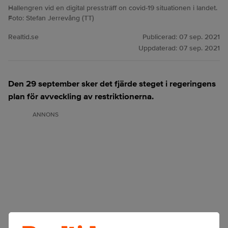
Hallengren vid en digital pressträff on covid-19 situationen i landet.
Foto: Stefan Jerrevång (TT)
Realtid.se
Publicerad:
07 sep. 2021
Uppdaterad:
07 sep. 2021
Den 29 september sker det fjärde steget i regeringens
plan för avveckling av restriktionerna.
ANNONS