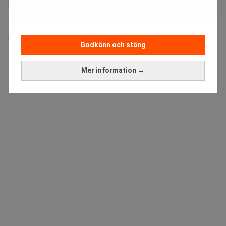
Sista ansökningsdag:
21/08/2026
Medarbetare inom Intern styrning och kontroll till Alecta
Sista ansökningsdag:
13/06/2026
Godkänn och stäng
ANNONS
Mer information →