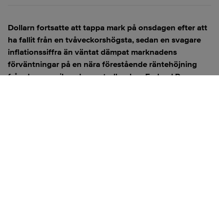
Dollarn fortsatte att tappa mark på onsdagen efter att
ha fallit från en tvåveckorshögsta, sedan en svagare
inflationssiffra än väntat dämpat marknadens
förväntningar på en nära förestående räntehöjning
från den amerikanska centralbanken Federal Reserve.
ANNONS