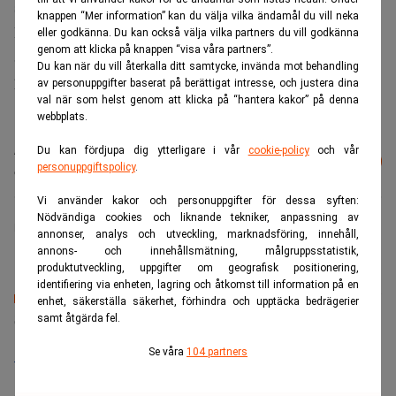
samhälle fritt från restriktioner, sa socialminister Lena
knappen “Mer information” kan du välja vilka ändamål du vill neka
Hallengren under pressträffen.
eller godkänna. Du kan också välja vilka partners du vill godkänna
genom att klicka på knappen “visa våra partners”.
Steg 5 är handlar mer om individuellt ansvar, som
Du kan när du vill återkalla ditt samtycke, invända mot behandling
handhygien, avstånd och stanna hemma vid symtom.
av personuppgifter baserat på berättigat intresse, och justera dina
val när som helst genom att klicka på “hantera kakor” på denna
webbplats.
Läs mer från Realtid - vårt nyhetsbrev
Du kan fördjupa dig ytterligare i vår
cookie-policy
och vår
Prenumerera
personuppgiftspolicy
.
är kostnadsfritt:
Vi använder kakor och personuppgifter för dessa syften:
Nödvändiga cookies och liknande tekniker, anpassning av
Realtid.se
annonser, analys och utveckling, marknadsföring, innehåll,
annons- och innehållsmätning, målgruppsstatistik,
produktutveckling, uppgifter om geografisk positionering,
identifiering via enheten, lagring och åtkomst till information på en
enhet, säkerställa säkerhet, förhindra och upptäcka bedrägerier
Senaste lediga jobben
samt åtgärda fel.
Se våra
104 partners
Bolagsjurist till Eltel AB
Placering:
Bromma, Stockholm