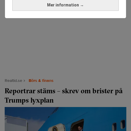
Mer information →
Realtid.se
Börs & finans
Reportrar stäms – skrev om brister på
Trumps lyxplan