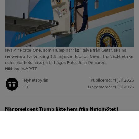
Nya Air Force One, som Trump har fått i gåva från Qatar, ska ha
renoverats för omkring 3,8 miljarder kronor. Gåvan har väckt etiska
och säkerhetsmässiga farhågor. Foto: Julia Demaree
Nikhinson/AP/TT
Nyhetsbyrån
Publicerad:
11 juli 2026
TT
Uppdaterad:
11 juli 2026
När president Trump åkte hem från Natomötet i
Ankara i veckan reste han med ett äldre Air Force
One-plan, inte det skänkta flygplan från Qatar som
han kom dit med.