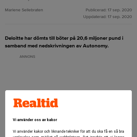
Marlene Sellebraten
Publicerad:
17 sep. 2020
Uppdaterad:
17 sep. 2020
Deloitte har dömts till böter på 20,6 miljoner pund i
samband med nedskrivningen av Autonomy.
ANNONS
Vi använder oss av kakor
Vi använder kakor och liknande tekniker för att du ska få en så bra