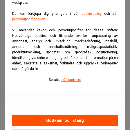
webbplats.
Marlene Sellebraten
Du kan fördjupa dig ytterligare i vår
cookie-policy
och vår
personuppgiftspolicy
.
Vi använder kakor och personuppgifter för dessa syften:
Senaste lediga jobben
Nödvändiga cookies och liknande tekniker, anpassning av
annonser, analys och utveckling, marknadsföring, innehåll,
Bolagsjurist till Eltel AB
annons- och innehållsmätning, målgruppsstatistik,
Placering:
Bromma, Stockholm
produktutveckling, uppgifter om geografisk positionering,
identifiering via enheten, lagring och åtkomst till information på en
Sista ansökningsdag:
21/08/2026
enhet, säkerställa säkerhet, förhindra och upptäcka bedrägerier
samt åtgärda fel.
Medarbetare inom Intern styrning och kontroll till Alecta
Sista ansökningsdag:
13/06/2026
Se våra
104 partners
ANNONS
Godkänn och stäng