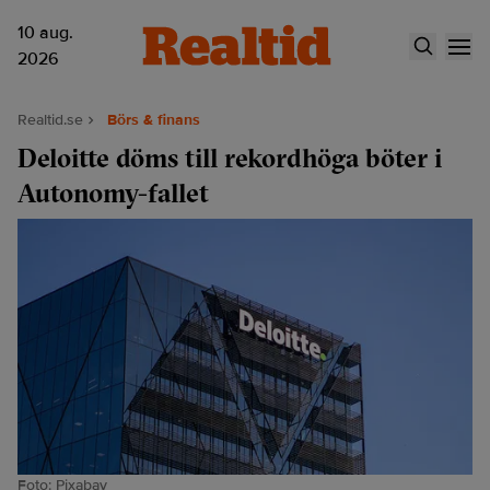
10 aug.
2026
Realtid.se
Börs & finans
Deloitte döms till rekordhöga böter i
Autonomy-fallet
Foto: Pixabay