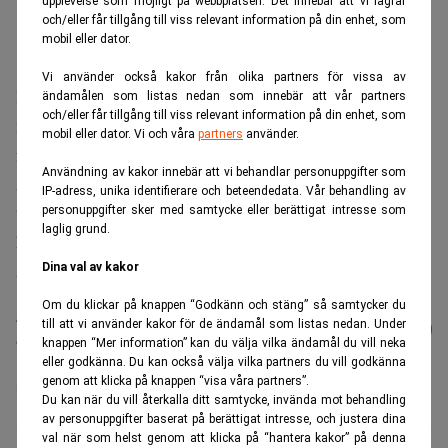
upplevelse som möjligt på webbplatsen. Det innebär att vi lagrar
och/eller får tillgång till viss relevant information på din enhet, som
mobil eller dator.
Vi använder också kakor från olika partners för vissa av
Revisionsfirman Deloitte ska betala böter på totalt 20,6
ändamålen som listas nedan som innebär att vår partners
och/eller får tillgång till viss relevant information på din enhet, som
miljoner pund (cirka 235 miljoner kronor), för “allvarligt
mobil eller dator. Vi och våra
partners
använder.
felaktigt beteende” i revisionen av teknikbolaget
Användning av kakor innebär att vi behandlar personuppgifter som
Autonomy, i samband med försäljningen av teknikbolaget
IP-adress, unika identifierare och beteendedata. Vår behandling av
till Hewlett-Packard, skriver Nyhetsbyrån Direkt, som
personuppgifter sker med samtycke eller berättigat intresse som
laglig grund.
hänvisar till Financial Times.
Artikeln uppdateras.
Dina val av kakor
Om du klickar på knappen “Godkänn och stäng” så samtycker du
Läs mer från Realtid - vårt nyhetsbrev
till att vi använder kakor för de ändamål som listas nedan. Under
Prenumerera
är kostnadsfritt:
knappen “Mer information” kan du välja vilka ändamål du vill neka
eller godkänna. Du kan också välja vilka partners du vill godkänna
genom att klicka på knappen “visa våra partners”.
Deloitte
Du kan när du vill återkalla ditt samtycke, invända mot behandling
av personuppgifter baserat på berättigat intresse, och justera dina
val när som helst genom att klicka på “hantera kakor” på denna