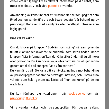
och/eller får tillgång till viss relevant information på din enhet, som
mobil eller dator. Vi och våra
partners
använder.
Det skriver DN i sin specialtjänst med sms-nyheter.
Det visar sig vara en lördag.
Användning av kakor innebär att vi behandlar personuppgifter som
IP-adress, unika identifierare och beteendedata. Vår behandling av
personuppgifter sker med samtycke eller berättigat intresse som
Läs mer från Realtid - vårt nyhetsbrev
laglig grund.
Prenumerera
är kostnadsfritt:
Dina val av kakor
Om du klickar på knappen “Godkänn och stäng” så samtycker du
administrator
till att vi använder kakor för de ändamål som listas nedan. Under
knappen “Mer information” kan du välja vilka ändamål du vill neka
eller godkänna. Du kan också välja vilka partners du vill godkänna
genom att klicka på knappen “visa våra partners”.
Du kan när du vill återkalla ditt samtycke, invända mot behandling
av personuppgifter baserat på berättigat intresse, och justera dina
val när som helst genom att klicka på “hantera kakor” på denna
Senaste lediga jobben
webbplats.
Bolagsjurist till Eltel AB
Du kan fördjupa dig ytterligare i vår
cookie-policy
och vår
personuppgiftspolicy
.
Placering:
Bromma, Stockholm
Sista ansökningsdag:
21/08/2026
Vi använder kakor och personuppgifter för dessa syften: