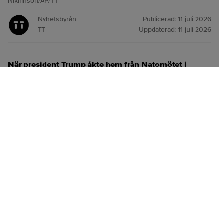
Nikhinson/AP/TT
Nyhetsbyrån
Publicerad:
11 juli 2026
TT
Uppdaterad:
11 juli 2026
När president Trump åkte hem från Natomötet i
Ankara i veckan reste han med ett äldre Air Force
One-plan, inte det skänkta flygplan från Qatar som
han kom dit med.
ANNONS