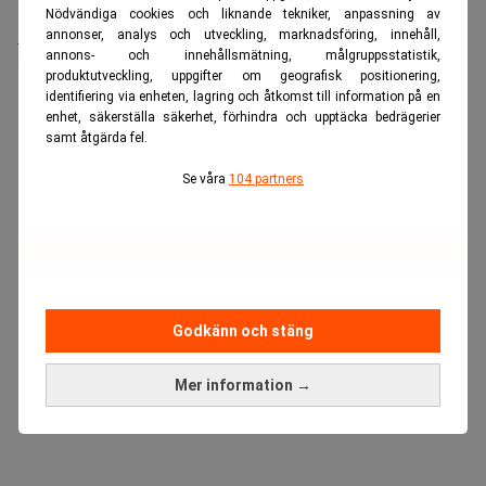
Nödvändiga cookies och liknande tekniker, anpassning av
Medarbetare inom Intern styrning och kontroll till Alecta
annonser, analys och utveckling, marknadsföring, innehåll,
annons- och innehållsmätning, målgruppsstatistik,
Sista ansökningsdag:
13/06/2026
produktutveckling, uppgifter om geografisk positionering,
identifiering via enheten, lagring och åtkomst till information på en
enhet, säkerställa säkerhet, förhindra och upptäcka bedrägerier
ANNONS
samt åtgärda fel.
Se våra
104 partners
Godkänn och stäng
Mer information →