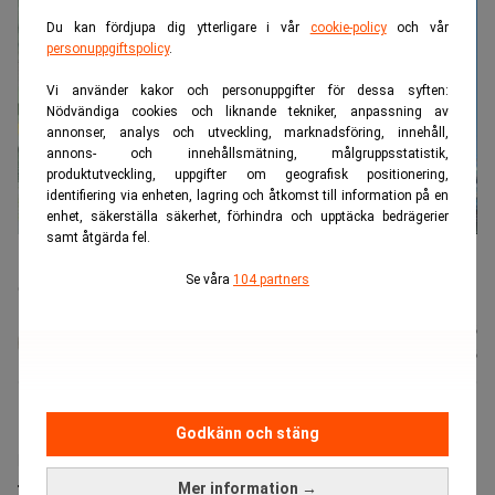
Du kan fördjupa dig ytterligare i vår
cookie-policy
och vår
personuppgiftspolicy
.
Vi använder kakor och personuppgifter för dessa syften:
Nödvändiga cookies och liknande tekniker, anpassning av
annonser, analys och utveckling, marknadsföring, innehåll,
annons- och innehållsmätning, målgruppsstatistik,
produktutveckling, uppgifter om geografisk positionering,
identifiering via enheten, lagring och åtkomst till information på en
enhet, säkerställa säkerhet, förhindra och upptäcka bedrägerier
samt åtgärda fel.
ECB:s senaste enkät visar att europeiska banker har blivit mer
restriktiva i sin kreditgivning. (Foto: Getty Images och
Se våra
104 partners
Claudiovidiviza)
Karin
Publicerad:
22 juli 2026
Andersen
Uppdaterad:
22 juli 2026
Europeiska banker drar i handbromsen när det gäller
Godkänn och stäng
kreditgivningen till både företag och hushåll. Det
framgår av ECB:s kvartalsvisa enkät. Enligt bedömare
Mer information →