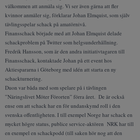
välkommen att anmäla sig. Vi ser även gärna att fler
kvinnor anmäler sig, förklarar Johan Elmquist, som själv
tävlingsspelar schack på amatörnivå.
Finansschack började med att Johan Elmquist delade
schackproblem på Twitter som helgsunderhållning.
Fredrik Hansson, som är den andra initiativtagaren till
Finansschack, kontaktade Johan på ett event hos
Aktiespararna i Göteborg med idén att starta en ny
schackturnering.
Duon var båda med som spelare på i tävlingen
”Näringslivet Möter Förorten” förra året. De är också
ense om att schack har en för undanskymd roll i den
svenska offentligheten. I till exempel Norge har schack en
mycket högre status, publice service-aktören NRK har till
en exempel en schackpodd (till saken hör nog att den