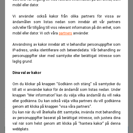
mobil eller dator.
Vi använder också kakor från olika partners för vissa av
ändamålen som listas nedan som innebär att vår partners
och/eller får tillgång till viss relevant information på din enhet, som
mobil eller dator. Vi och våra
partners
använder.
Användning av kakor innebär att vi behandlar personuppgifter som
IP-adress, unika identifierare och beteendedata. Vår behandling av
personuppgifter sker med samtycke eller berättigat intresse som
laglig grund.
Dina val av kakor
Om du klickar på knappen “Godkänn och stäng” så samtycker du
till att vi använder kakor för de ändamål som listas nedan. Under
knappen “Mer information” kan du välja vilka ändamål du vill neka
Realtid.se
Bank & Fintech
eller godkänna. Du kan också välja vilka partners du vill godkänna
genom att klicka på knappen “visa våra partners”.
Kreditgivningen stramas åt: allt fler
Du kan när du vill återkalla ditt samtycke, invända mot behandling
får avslag
av personuppgifter baserat på berättigat intresse, och justera dina
val när som helst genom att klicka på “hantera kakor” på denna
webbplats.