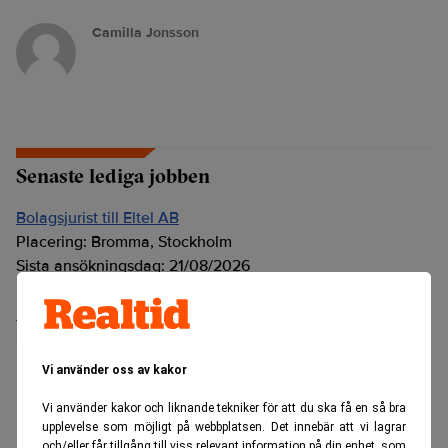
Camilla Jonsson
Senaste lediga jobben
Bolagsjurist till Eltel AB
Placering:
Bromma, Stockholm
Sista ansökningsdag:
21/08/2026
Medarbetare inom Intern styrning och kontroll till Alecta
Sista ansökningsdag:
13/06/2026
Vi använder oss av kakor
ANNONS
Vi använder kakor och liknande tekniker för att du ska få en så bra
upplevelse som möjligt på webbplatsen. Det innebär att vi lagrar
och/eller får tillgång till viss relevant information på din enhet, som