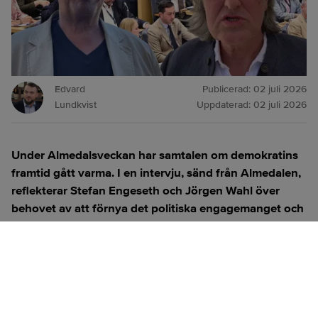
Edvard
Publicerad:
02 juli 2026
Lundkvist
Uppdaterad:
02 juli 2026
Under Almedalsveckan har samtalen om demokratins
framtid gått varma. I en intervju, sänd från Almedalen,
reflekterar Stefan Engeseth och Jörgen Wahl över
behovet av att förnya det politiska engagemanget och
hur modern teknik kan användas för att överbrygga
klyftan mellan medborgare och beslutsfattare.
Titta på
videosidan
för en ren videoupplevelse.
ANNONS