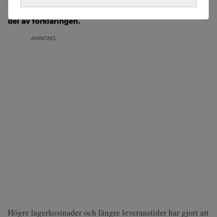
kan den förhöjda osäkerheten i Mellanöstern vara en
del av förklaringen.
ANNONS
Högre lagerkostnader och längre leveranstider har gjort att