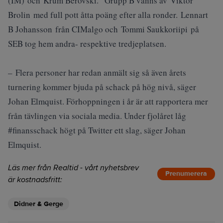
(IM) och Krum Berovski. Grupp B vanns av Viktor
Brolin med full pott åtta poäng efter alla ronder. Lennart
B Johansson från CIMalgo och Tommi Saukkoriipi på
SEB tog hem andra- respektive tredjeplatsen.
– Flera personer har redan anmält sig så även årets
turnering kommer bjuda på schack på hög nivå, säger
Johan Elmquist. Förhoppningen i år är att rapportera mer
från tävlingen via sociala media. Under fjolåret låg
#finansschack högt på Twitter ett slag, säger Johan
Elmquist.
Läs mer från Realtid - vårt nyhetsbrev
Prenumerera
är kostnadsfritt:
Didner & Gerge