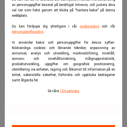
av personuppgifter baserat på berättigat intresse, och justera dina
dels med delar som tillverkats lokalt men som saknar den
val när som helst genom att klicka på “hantera kakor” på denna
kvalitetskontroll som bilmärket står för.
webbplats.
Läs också:
Nya sanktioner mot Ryssland – ska slå mot
Du kan fördjupa dig ytterligare i vår
cookie-policy
och vår
oljan. Realtid
personuppgiftspolicy
.
Säljs som premium
Vi använder kakor och personuppgifter för dessa syften:
Nödvändiga cookies och liknande tekniker, anpassning av
Prislappen för en piratkopierad BMW ligger enligt,
The
annonser, analys och utveckling, marknadsföring, innehåll,
Moscow Times
, på 12–14 miljoner rubel, motsvarande
annons- och innehållsmätning, målgruppsstatistik,
produktutveckling, uppgifter om geografisk positionering,
1,5–1,8 miljoner kronor. Det är nivåer som normalt
identifiering via enheten, lagring och åtkomst till information på en
förknippas med en officiell BMW 7‑serie eller X7 på den
enhet, säkerställa säkerhet, förhindra och upptäcka bedrägerier
samt åtgärda fel.
europeiska marknaden.
Se våra
104 partners
Men de ryskbyggda bilarna saknar både certifiering,
garanti och BMW:s digitala system. Köparen får en bil
som visserligen ser ut som en BMW, men utan vare sig
märkets ansvar eller säkerhetskontroller.