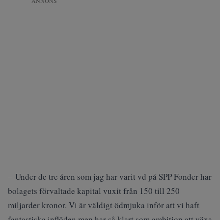
ANNONS
– Under de tre åren som jag har varit vd på SPP Fonder har
bolagets förvaltade kapital vuxit från 150 till 250
miljarder kronor. Vi är väldigt ödmjuka inför att vi haft
fantastiska inflöden men har så klart som ambition att växa