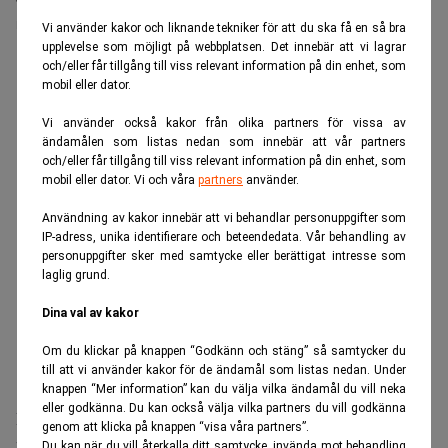
ryska kunder.
Vi använder kakor och liknande tekniker för att du ska få en så bra
upplevelse som möjligt på webbplatsen. Det innebär att vi lagrar
ANNONS
och/eller får tillgång till viss relevant information på din enhet, som
mobil eller dator.
Vi använder också kakor från olika partners för vissa av
ändamålen som listas nedan som innebär att vår partners
och/eller får tillgång till viss relevant information på din enhet, som
mobil eller dator. Vi och våra
partners
använder.
Användning av kakor innebär att vi behandlar personuppgifter som
IP-adress, unika identifierare och beteendedata. Vår behandling av
personuppgifter sker med samtycke eller berättigat intresse som
laglig grund.
Dina val av kakor
Om du klickar på knappen “Godkänn och stäng” så samtycker du
till att vi använder kakor för de ändamål som listas nedan. Under
knappen “Mer information” kan du välja vilka ändamål du vill neka
eller godkänna. Du kan också välja vilka partners du vill godkänna
Produktionen sker dels med komponentlager som blev
genom att klicka på knappen “visa våra partners”.
kvar efter att BMW 2022 valde att lämna Ryssland, och
Du kan när du vill återkalla ditt samtycke, invända mot behandling