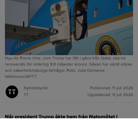
Nya Air Force One, som Trump har fått i gåva från Qatar, ska ha
renoverats för omkring 3,8 miljarder kronor. Gåvan har väckt etiska
och säkerhetsmässiga farhågor. Foto: Julia Demaree
Nikhinson/AP/TT
Nyhetsbyrån
Publicerad:
11 juli 2026
TT
Uppdaterad:
11 juli 2026
När president Trump åkte hem från Natomötet i
Ankara i veckan reste han med ett äldre Air Force
One-plan, inte det skänkta flygplan från Qatar som