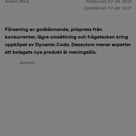
Anders Frick
Publicerad:
07 okt. 2021
Uppdaterad:
07 okt. 2021
Försening av godkännande, prispress från
konkurrenter, lägre omsättning och frågetecken kring
uppköpet av Dynamic Code. Dessutom menar experter
att bolagets nya produkt är meningslös.
ANNONS