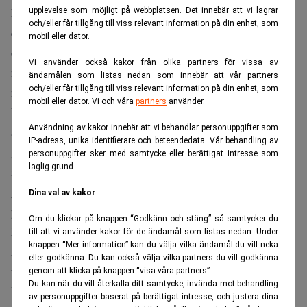
kronor, en order på 400 miljoner kronor från Thailand och
upplevelse som möjligt på webbplatsen. Det innebär att vi lagrar
och/eller får tillgång till viss relevant information på din enhet, som
en annan på 400 miljoner kronor från Vietnam. Alla dessa
mobil eller dator.
order visade dock sig senare komma från samma person –
Vi använder också kakor från olika partners för vissa av
nämligen affärsmannen Jacky Ong i Thailand, genom sitt
ändamålen som listas nedan som innebär att vår partners
och/eller får tillgång till viss relevant information på din enhet, som
nystartade bolag JP World Medical.
mobil eller dator. Vi och våra
partners
använder.
Dagens uppdatering från Aegirbio handlar bland annat om
Användning av kakor innebär att vi behandlar personuppgifter som
att förseningar av godkännandeprocesser i Asien, vilket
IP-adress, unika identifierare och beteendedata. Vår behandling av
gör att kommunicerade asiatiska orders i sin tur försenas
personuppgifter sker med samtycke eller berättigat intresse som
laglig grund.
med mellan en och sex månader. Även när det gäller
godkännandeprocesserna i USA har bolaget stött på
Dina val av kakor
problem, då amerikanska FDA kräver att tekniska och
Om du klickar på knappen “Godkänn och stäng” så samtycker du
kliniska data ska tas fram i USA – något som gör att
till att vi använder kakor för de ändamål som listas nedan. Under
knappen “Mer information” kan du välja vilka ändamål du vill neka
Aegirbio räknar med att ett godkännande i USA kommer
eller godkänna. Du kan också välja vilka partners du vill godkänna
först under det första halvåret 2022.
genom att klicka på knappen “visa våra partners”.
Du kan när du vill återkalla ditt samtycke, invända mot behandling
I samma pressmeddelande meddelar bolaget att
av personuppgifter baserat på berättigat intresse, och justera dina