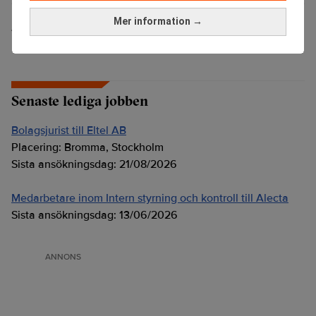
Mer information →
Anders Frick
Senaste lediga jobben
Bolagsjurist till Eltel AB
Placering:
Bromma, Stockholm
Sista ansökningsdag:
21/08/2026
Medarbetare inom Intern styrning och kontroll till Alecta
Sista ansökningsdag:
13/06/2026
ANNONS