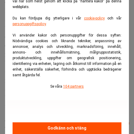
omsättningen under Q3 var 40 miljoner kronor, vilket
val när som helst genom att klicka på “hantera kakor” på denna
webbplats.
ligger något efter den interna prognosen. Samtidigt har
Aegirbio fått problem på grund av ökad prispress:
Du kan fördjupa dig ytterligare i vår
cookie-policy
och vår
personuppgiftspolicy
.
”Prisbilden speglas av att kinesiska tester har
översvämmat marknaden och tryckt ner priserna. Vi räknar
Vi använder kakor och personuppgifter för dessa syften:
Nödvändiga cookies och liknande tekniker, anpassning av
dock fortfarande med att kunna ta premiumpriser för vår
annonser, analys och utveckling, marknadsföring, innehåll,
annons- och innehållsmätning, målgruppsstatistik,
produkt och hålla vår marginal kring 40 procent”, skriver
produktutveckling, uppgifter om geografisk positionering,
bolaget.
identifiering via enheten, lagring och åtkomst till information på en
enhet, säkerställa säkerhet, förhindra och upptäcka bedrägerier
Som om problemen inte vore nog så påverkas det
samt åtgärda fel.
planerade uppköpet av Dynamic Code av Aegirbios
Se våra
104 partners
sjunkande börskurs. Sedan affären presenterades har
budvärdet
enligt Breakit
minskat med 900 miljoner kronor,
från 1,5 miljarder kronor till 600 miljoner kronor.
Läs mer från Realtid - vårt nyhetsbrev
Prenumerera
är kostnadsfritt:
Godkänn och stäng