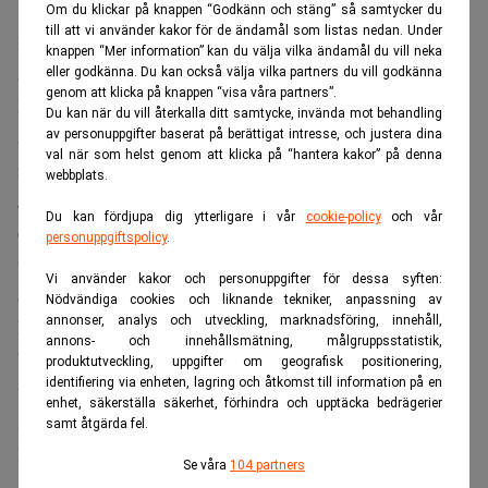
Om du klickar på knappen “Godkänn och stäng” så samtycker du
till att vi använder kakor för de ändamål som listas nedan. Under
De amerikanska storbankerna väntas redovisa ett starkt
knappen “Mer information” kan du välja vilka ändamål du vill neka
andra kvartal när rapportsäsongen inleds på tisdagen.
eller godkänna. Du kan också välja vilka partners du vill godkänna
genom att klicka på knappen “visa våra partners”.
Höga intäkter från investment banking och en
Du kan när du vill återkalla ditt samtycke, invända mot behandling
återhämtning inom företagsutlåning väntas bidra till
av personuppgifter baserat på berättigat intresse, och justera dina
val när som helst genom att klicka på “hantera kakor” på denna
resultatlyftet.
webbplats.
JPMorgan Chase, Bank of America, Citigroup, Wells Fargo
Du kan fördjupa dig ytterligare i vår
cookie-policy
och vår
och Goldman Sachs presenterar sina kvartalsrapporter på
personuppgiftspolicy
.
tisdagen, medan Morgan Stanley följer dagen därpå.
Vi använder kakor och personuppgifter för dessa syften:
Svängningar kan ge vinst
Nödvändiga cookies och liknande tekniker, anpassning av
annonser, analys och utveckling, marknadsföring, innehåll,
Enligt analytiker väntas intäkterna från investment
annons- och innehållsmätning, målgruppsstatistik,
banking öka med 26 procent jämfört med samma period i
produktutveckling, uppgifter om geografisk positionering,
identifiering via enheten, lagring och åtkomst till information på en
fjol. Intäkterna från aktie- och räntehandel bedöms
enhet, säkerställa säkerhet, förhindra och upptäcka bedrägerier
samtidigt stiga med 14 procent, skriver
CNBC
.
samt åtgärda fel.
En viktig förklaring är den rekordstora börsnoteringen av
Se våra
104 partners
SpaceX i juni.