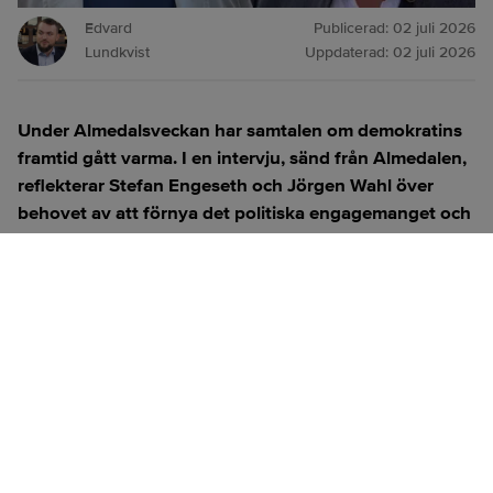
Edvard
Publicerad:
02 juli 2026
Lundkvist
Uppdaterad:
02 juli 2026
Under Almedalsveckan har samtalen om demokratins
framtid gått varma. I en intervju, sänd från Almedalen,
reflekterar Stefan Engeseth och Jörgen Wahl över
behovet av att förnya det politiska engagemanget och
hur modern teknik kan användas för att överbrygga
klyftan mellan medborgare och beslutsfattare.
Titta på
videosidan
för en ren videoupplevelse.
ANNONS