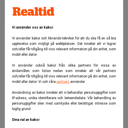
Stora börsnoteringar är ett skäl till att
investmentbankerna väntas presentera stora vinster.
Men även tradingverksamheten hjälper till.
Vi använder oss av kakor
ANNONS
Vi använder kakor och liknande tekniker för att du ska få en så bra
upplevelse som möjligt på webbplatsen. Det innebär att vi lagrar
och/eller får tillgång till viss relevant information på din enhet, som
mobil eller dator.
Vi använder också kakor från olika partners för vissa av
ändamålen som listas nedan som innebär att vår partners
och/eller får tillgång till viss relevant information på din enhet, som
mobil eller dator. Vi och våra
partners
använder.
Användning av kakor innebär att vi behandlar personuppgifter som
IP-adress, unika identifierare och beteendedata. Vår behandling av
personuppgifter sker med samtycke eller berättigat intresse som
laglig grund.
Dina val av kakor