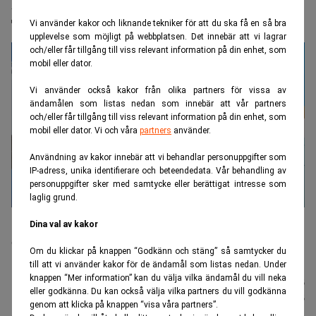
Reportrar stäms – skrev om brister på
Trumps lyxplan
Vi använder kakor och liknande tekniker för att du ska få en så bra
upplevelse som möjligt på webbplatsen. Det innebär att vi lagrar
och/eller får tillgång till viss relevant information på din enhet, som
mobil eller dator.
Vi använder också kakor från olika partners för vissa av
ändamålen som listas nedan som innebär att vår partners
och/eller får tillgång till viss relevant information på din enhet, som
mobil eller dator. Vi och våra
partners
använder.
Användning av kakor innebär att vi behandlar personuppgifter som
IP-adress, unika identifierare och beteendedata. Vår behandling av
personuppgifter sker med samtycke eller berättigat intresse som
laglig grund.
Nya Air Force One, som Trump har fått i gåva från Qatar, ska ha
Dina val av kakor
renoverats för omkring 3,8 miljarder kronor. Gåvan har väckt etiska
och säkerhetsmässiga farhågor. Foto: Julia Demaree
Om du klickar på knappen “Godkänn och stäng” så samtycker du
Nikhinson/AP/TT
till att vi använder kakor för de ändamål som listas nedan. Under
knappen “Mer information” kan du välja vilka ändamål du vill neka
Nyhetsbyrån
Publicerad:
11 juli 2026
eller godkänna. Du kan också välja vilka partners du vill godkänna
TT
Uppdaterad:
11 juli 2026
genom att klicka på knappen “visa våra partners”.