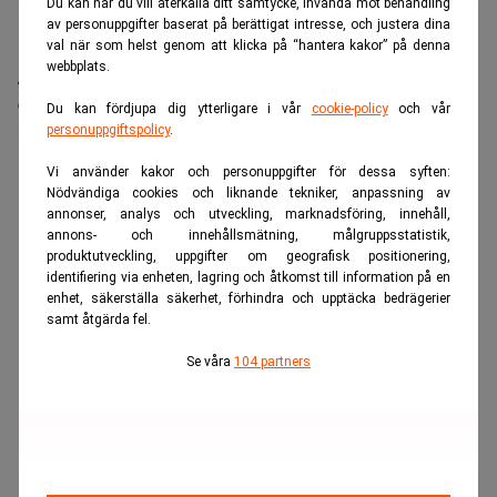
Du kan när du vill återkalla ditt samtycke, invända mot behandling
av personuppgifter baserat på berättigat intresse, och justera dina
val när som helst genom att klicka på “hantera kakor” på denna
När president Trump åkte hem från Natomötet i
webbplats.
Ankara i veckan reste han med ett äldre Air Force
One-plan, inte det skänkta flygplan från Qatar som
Du kan fördjupa dig ytterligare i vår
cookie-policy
och vår
personuppgiftspolicy
.
han kom dit med.
Vi använder kakor och personuppgifter för dessa syften:
ANNONS
Nödvändiga cookies och liknande tekniker, anpassning av
annonser, analys och utveckling, marknadsföring, innehåll,
annons- och innehållsmätning, målgruppsstatistik,
produktutveckling, uppgifter om geografisk positionering,
identifiering via enheten, lagring och åtkomst till information på en
enhet, säkerställa säkerhet, förhindra och upptäcka bedrägerier
samt åtgärda fel.
Se våra
104 partners