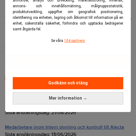
TT
annonser, analys och utveckling, marknadsföring, innehåll,
annons- och innehållsmätning, målgruppsstatistik,
produktutveckling, uppgifter om geografisk positionering,
Läs mer från Realtid - vårt nyhetsbrev
identifiering via enheten, lagring och åtkomst till information på en
Prenumerera
är kostnadsfritt:
enhet, säkerställa säkerhet, förhindra och upptäcka bedrägerier
samt åtgärda fel.
Se våra
104 partners
administrator
Godkänn och stäng
Senaste lediga jobben
Bolagsjurist till Eltel AB
Mer information →
Placering:
Bromma, Stockholm
Sista ansökningsdag:
21/08/2026
Medarbetare inom Intern styrning och kontroll till Alecta
Sista ansökningsdag:
13/06/2026