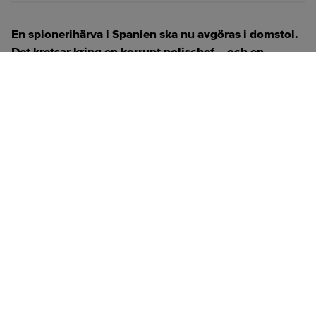
En spionerihärva i Spanien ska nu avgöras i domstol.
Det kretsar kring en korrupt polischef – och en
banktopp måste försvara sig.
ANNONS