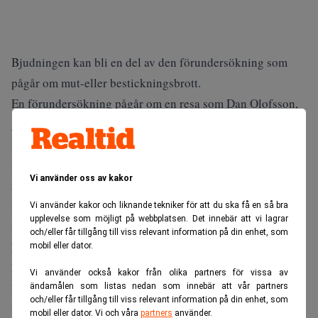
Bjudningen kan bli en del av den förundersökning som
pågår om mut-eller bestickningsbrott.
En förundersökning pågår om en resa som Dan Olofsson,
grundare av It-företaget Sigma, bekostade i våras för
kommunstyrelsens ordförande Ilmar Reepalu (s) och
landshövding Bengt Holgersson. Dan Olofsson bjöd på en
Vi använder oss av kakor
fyradagarssafari i sin egen safaripark i Sydafrika.
Både Dan Olofsson och gästerna betraktade det som en
Vi använder kakor och liknande tekniker för att du ska få en så bra
upplevelse som möjligt på webbplatsen. Det innebär att vi lagrar
vanlig vängåva. Men Per Nichols hos riksåklagaren (RÅ)
och/eller får tillgång till viss relevant information på din enhet, som
har inlett en förundersökning.
mobil eller dator.
För några år sedan blev en delegation från Malmö
Vi använder också kakor från olika partners för vissa av
hembjuden till Dan Olofssons hus i Cannes på franska
ändamålen som listas nedan som innebär att vår partners
och/eller får tillgång till viss relevant information på din enhet, som
Rivieran, skriver Sydsvenskan. Malmö stad stod för såväl
mobil eller dator. Vi och våra
partners
använder.