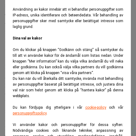
resa som hotell och andra kostnader. Dan Olofsson bjöd
Användning av kakor innebär att vi behandlar personuppgifter som
endast på middag.
IP-adress, unika identifierare och beteendedata. Vår behandling av
personuppgifter sker med samtycke eller berättigat intresse som
– Jag uppfattade middagen som en marknadsföringsgrej
laglig grund.
från Dan Olofsson sida. I dag kan jag förstå att
Dina val av kakor
lämpligheten i det kan diskuteras, säger Percy Liedholm
(m), dåvarande vice ordförande, som också var med på
Om du klickar på knappen “Godkänn och stäng” så samtycker du
till att vi använder kakor för de ändamål som listas nedan. Under
middagen.
knappen “Mer information” kan du välja vilka ändamål du vill neka
Ilmar Reepalu säger att han bara uppfattade det som ett
eller godkänna. Du kan också välja vilka partners du vill godkänna
genom att klicka på knappen “visa våra partners”.
generöst erbjudande och att det inte handlade om hans
Du kan när du vill återkalla ditt samtycke, invända mot behandling
privata relationer till Dan Olofsson.
av personuppgifter baserat på berättigat intresse, och justera dina
val när som helst genom att klicka på “hantera kakor” på denna
– Lagstiftarens avsikt är att förhindra osunda
webbplats.
beroendeställningar som i slutändan måste betalas av
Du kan fördjupa dig ytterligare i vår
cookie-policy
och vår
någon annan. Vi får titta på vad det kan finnas för rimlig
personuppgiftspolicy
.
affärskoppling till den här middagen i Cannes, säger
Vi använder kakor och personuppgifter för dessa syften:
kammaråklagare Per Nichols.
Nödvändiga cookies och liknande tekniker, anpassning av