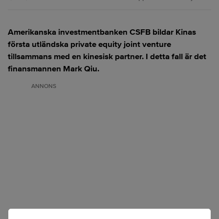
Amerikanska investmentbanken CSFB bildar Kinas
första utländska private equity joint venture
tillsammans med en kinesisk partner. I detta fall är det
finansmannen Mark Qiu.
ANNONS