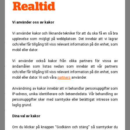
Vi använder oss av kakor
Mark Qiu, som är en före detta investment banker på
Salomon Smith Barney och som dessutom arbetat som
Vi använder kakor och liknande tekniker för att du ska få en så bra
upplevelse som möjligt på webbplatsen. Det innebär att vi lagrar
CFO för Kinas tredje största oljebolag, CNOOC, är CSFB:s
och/eller får tillgång till viss relevant information på din enhet, som
partner. Private equity-fonden får namnet China
mobil eller dator.
Renaissance Capital.
Vi använder också kakor från olika partners för vissa av
Tanken är att CSFB ska tillföra kunskap inom finans och
ändamålen som listas nedan som innebär att vår partners
och/eller får tillgång till viss relevant information på din enhet, som
private equity samtidigt som Mr Qiu och hans team har
mobil eller dator. Vi och våra
partners
använder.
med sig operativa färdigheter.
Användning av kakor innebär att vi behandlar personuppgifter som
– Kina behöver generera en kritisk massa av globalt
IP-adress, unika identifierare och beteendedata. Vår behandling av
personuppgifter sker med samtycke eller berättigat intresse som
konkurrenskraftiga privata företag för att bibehålla dess
laglig grund.
ekonomiska tillväxt och nå nästa nivå på utvecklingen,
Dina val av kakor
säger Mark Qiu, till Financial Times.
Avtalet följer av ett ökande intresse från private equity-
Om du klickar på knappen “Godkänn och stäng” så samtycker du