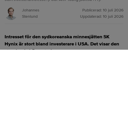
Johannes
Publicerad:
10 juli 2026
Stenlund
Uppdaterad:
10 juli 2026
Intresset för den sydkoreanska minnesjätten SK
Hynix är stort bland investerare i USA. Det visar den
stundande börsnoteringen.
ANNONS