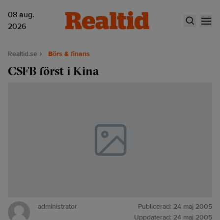
08 aug.
2026
Realtid.se
Börs & finans
CSFB först i Kina
administrator
Publicerad:
24 maj 2005
Uppdaterad:
24 maj 2005