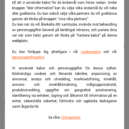
till att vi använder kakor för de ändamål som listas nedan. Under
grupper i Asien. China Renaissance Capital kommer
knappen “Mer information” kan du välja vilka ändamål du vill neka
fokusera på att köpa minoritetsandelar i lovande företag
eller godkänna. Du kan också välja vilka partners du vill godkänna
genom att klicka på knappen “visa våra partners”.
och sedan hjälpa dem att förbättra sin operativa
Du kan när du vill återkalla ditt samtycke, invända mot behandling
verksamhet, enligt Mark Qiu.
av personuppgifter baserat på berättigat intresse, och justera dina
val när som helst genom att klicka på “hantera kakor” på denna
webbplats.
Läs mer från Realtid - vårt nyhetsbrev
Prenumerera
är kostnadsfritt:
Du kan fördjupa dig ytterligare i vår
cookie-policy
och vår
personuppgiftspolicy
.
administrator
Vi använder kakor och personuppgifter för dessa syften:
Nödvändiga cookies och liknande tekniker, anpassning av
annonser, analys och utveckling, marknadsföring, innehåll,
annons- och innehållsmätning, målgruppsstatistik,
produktutveckling, uppgifter om geografisk positionering,
identifiering via enheten, lagring och åtkomst till information på en
enhet, säkerställa säkerhet, förhindra och upptäcka bedrägerier
samt åtgärda fel.
Senaste lediga jobben
Se våra
104 partners
Bolagsjurist till Eltel AB
Placering:
Bromma, Stockholm