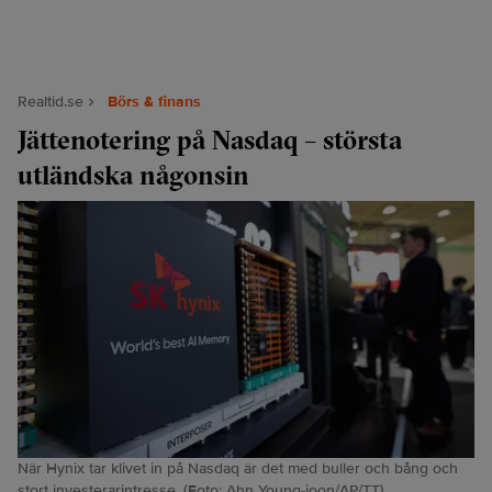
Realtid.se
Börs & finans
Jättenotering på Nasdaq – största
utländska någonsin
När Hynix tar klivet in på Nasdaq är det med buller och bång och
stort investerarintresse. (Foto: Ahn Young-joon/AP/TT).