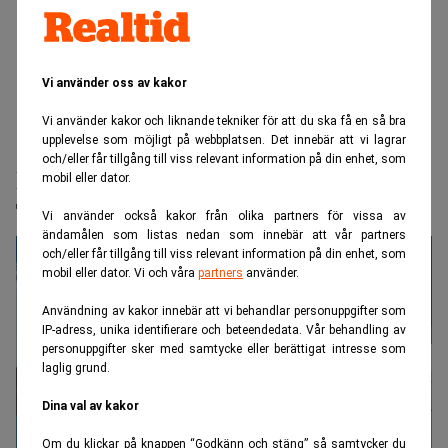
Vi använder oss av kakor
Vi använder kakor och liknande tekniker för att du ska få en så bra
upplevelse som möjligt på webbplatsen. Det innebär att vi lagrar
Realtid.se
Börs & finans
och/eller får tillgång till viss relevant information på din enhet, som
Reportrar stäms – skrev om brister på
mobil eller dator.
Trumps lyxplan
Vi använder också kakor från olika partners för vissa av
ändamålen som listas nedan som innebär att vår partners
och/eller får tillgång till viss relevant information på din enhet, som
mobil eller dator. Vi och våra
partners
använder.
Användning av kakor innebär att vi behandlar personuppgifter som
IP-adress, unika identifierare och beteendedata. Vår behandling av
personuppgifter sker med samtycke eller berättigat intresse som
laglig grund.
Dina val av kakor
Om du klickar på knappen “Godkänn och stäng” så samtycker du