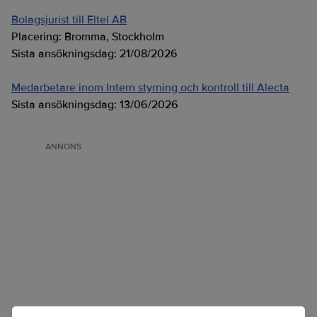
Bolagsjurist till Eltel AB
Placering:
Bromma, Stockholm
Sista ansökningsdag:
21/08/2026
Medarbetare inom Intern styrning och kontroll till Alecta
Sista ansökningsdag:
13/06/2026
ANNONS