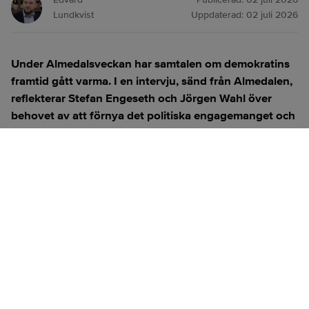
Lundkvist
Uppdaterad:
02 juli 2026
Under Almedalsveckan har samtalen om demokratins
framtid gått varma. I en intervju, sänd från Almedalen,
reflekterar Stefan Engeseth och Jörgen Wahl över
behovet av att förnya det politiska engagemanget och
hur modern teknik kan användas för att överbrygga
klyftan mellan medborgare och beslutsfattare.
Titta på
videosidan
för en ren videoupplevelse.
ANNONS