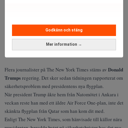
Godkänn och stäng
Mer information →
Donald
Flera journalister på The New York Times stäms av
Trumps
regering. Det sker sedan tidningen rapporterat om
säkerhetsproblem med presidentens nya flygplan.
När president Trump åkte hem från Natomötet i Ankara i
veckan reste han med ett äldre Air Force One-plan, inte det
skänkta flygplan från Qatar som han kom dit med.
Enligt The New York Times, som hänvisade till källor nära
presidenten, berodde bytet på säkerhetsbrister hos det nya