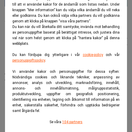
till att vi använder kakor för de ändamål som listas nedan. Under
Nya Air Force One, som Trump har fått i gåva från Qatar, ska ha
knappen “Mer information” kan du välja vilka ändamål du vill neka
renoverats för omkring 3,8 miljarder kronor. Gåvan har väckt etiska
eller godkänna. Du kan också välja vilka partners du vill godkänna
och säkerhetsmässiga farhågor. Foto: Julia Demaree
genom att klicka på knappen “visa våra partners”.
Nikhinson/AP/TT
Du kan när du vill återkalla ditt samtycke, invända mot behandling
av personuppgifter baserat på berättigat intresse, och justera dina
Nyhetsbyrån
Publicerad:
11 juli 2026
val när som helst genom att klicka på “hantera kakor” på denna
webbplats.
TT
Uppdaterad:
11 juli 2026
Du kan fördjupa dig ytterligare i vår
cookie-policy
och vår
personuppgiftspolicy
.
När president Trump åkte hem från Natomötet i
Vi använder kakor och personuppgifter för dessa syften:
Ankara i veckan reste han med ett äldre Air Force
Nödvändiga cookies och liknande tekniker, anpassning av
One-plan, inte det skänkta flygplan från Qatar som
annonser, analys och utveckling, marknadsföring, innehåll,
han kom dit med.
annons- och innehållsmätning, målgruppsstatistik,
produktutveckling, uppgifter om geografisk positionering,
ANNONS
identifiering via enheten, lagring och åtkomst till information på en
enhet, säkerställa säkerhet, förhindra och upptäcka bedrägerier
samt åtgärda fel.
Se våra
104 partners