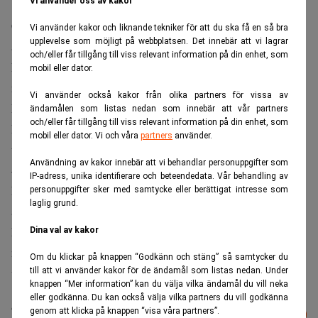
Vi använder oss av kakor
Creades har idag ingått avtal om försäljning av 17.769.300
Vi använder kakor och liknande tekniker för att du ska få en så bra
upplevelse som möjligt på webbplatsen. Det innebär att vi lagrar
aktier i Kitron till priset 6,46 norska kronor per aktie.
och/eller får tillgång till viss relevant information på din enhet, som
Försäljningslikviden totalt uppgår till 114,7 miljoner
mobil eller dator.
norska kronor.
Vi använder också kakor från olika partners för vissa av
Efter denna transaktion har Creades inte något ägande
ändamålen som listas nedan som innebär att vår partners
och/eller får tillgång till viss relevant information på din enhet, som
kvar i Kitron. Före transaktionen uppgick Creades innehav
mobil eller dator. Vi och våra
partners
använder.
till 10 procent av totala antalet aktier och röster i Kitron.
Användning av kakor innebär att vi behandlar personuppgifter som
– Vi är mycket nöjda med investeringen i Kitron som på
IP-adress, unika identifierare och beteendedata. Vår behandling av
kort tid levererat en avkastning långt över Creades
personuppgifter sker med samtycke eller berättigat intresse som
laglig grund.
avkastningskrav. Genom försäljningen frigör vi även
kapital som kommer väl till nytta då vi har flera intressanta
Dina val av kakor
nya investeringar under utvärdering, säger John Hedberg,
Om du klickar på knappen “Godkänn och stäng” så samtycker du
vd för Creades.
till att vi använder kakor för de ändamål som listas nedan. Under
knappen “Mer information” kan du välja vilka ändamål du vill neka
eller godkänna. Du kan också välja vilka partners du vill godkänna
Läs mer från Realtid - vårt nyhetsbrev
genom att klicka på knappen “visa våra partners”.
Prenumerera