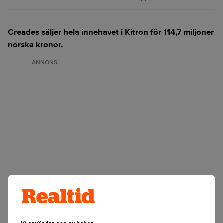
Creades säljer hela innehavet i Kitron för 114,7 miljoner
norska kronor.
ANNONS