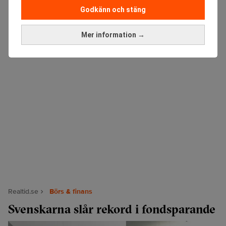
Godkänn och stäng
Mer information →
Realtid.se
Börs & finans
Svenskarna slår rekord i fondsparande