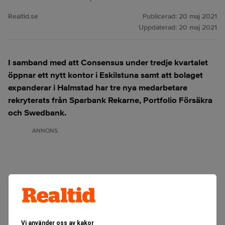
Realtid.se
Publicerad:
20 maj 2021
Uppdaterad:
20 maj 2021
I samband med att Consensus under tredje kvartalet
öppnar ett nytt kontor i Eskilstuna samt att bolaget
expanderar i Halmstad har tre nya medarbetare
rekryterats från Sparbank Rekarne, Portfolio Försäkra
och Swedbank.
ANNONS
Vi använder oss av kakor