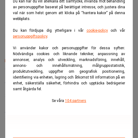
Du kan när du vill återkalla ditt samtycke, invända mot behandling
av personuppgifter baserat på berättigat intresse, och justera dina
val när som helst genom att klicka på “hantera kakor” på denna
Consensus
Förmögenhetsförvaltning
webbplats.
Du kan fördjupa dig ytterligare i vår
cookie-policy
och vår
Realtid.se
personuppgiftspolicy
.
Vi använder kakor och personuppgifter för dessa syften:
Nödvändiga cookies och liknande tekniker, anpassning av
annonser, analys och utveckling, marknadsföring, innehåll,
annons- och innehållsmätning, målgruppsstatistik,
Senaste lediga jobben
produktutveckling, uppgifter om geografisk positionering,
identifiering via enheten, lagring och åtkomst till information på en
Bolagsjurist till Eltel AB
enhet, säkerställa säkerhet, förhindra och upptäcka bedrägerier
Placering:
Bromma, Stockholm
samt åtgärda fel.
Sista ansökningsdag:
21/08/2026
Se våra
104 partners
Medarbetare inom Intern styrning och kontroll till Alecta
Sista ansökningsdag:
13/06/2026
ANNONS