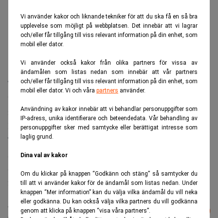
Vi använder kakor och liknande tekniker för att du ska få en så bra
upplevelse som möjligt på webbplatsen. Det innebär att vi lagrar
och/eller får tillgång till viss relevant information på din enhet, som
mobil eller dator.
Vi använder också kakor från olika partners för vissa av
ändamålen som listas nedan som innebär att vår partners
Till etableringen av ett nytt kontor i Eskilstuna under
och/eller får tillgång till viss relevant information på din enhet, som
mobil eller dator. Vi och våra
partners
använder.
tredje kvartalet har Consensus rekryterat Tommy Staafv,
Användning av kakor innebär att vi behandlar personuppgifter som
idag private banker på Sparbank Rekarne och Jonas
IP-adress, unika identifierare och beteendedata. Vår behandling av
Kvarnerud, försäkringsspecialist på Portfolio Försäkra.
personuppgifter sker med samtycke eller berättigat intresse som
laglig grund.
Till kontoret i Halmstad har även bolaget rekryterat
Anders Skillius, idag senior privat banker på Swedbank.
Dina val av kakor
Samtliga tillträder på Consensus i mitten av augusti. Det
Om du klickar på knappen “Godkänn och stäng” så samtycker du
framgår av ett pressmeddelande.
till att vi använder kakor för de ändamål som listas nedan. Under
knappen “Mer information” kan du välja vilka ändamål du vill neka
eller godkänna. Du kan också välja vilka partners du vill godkänna
Läs mer från Realtid - vårt nyhetsbrev
Prenumerera
genom att klicka på knappen “visa våra partners”.
är kostnadsfritt: