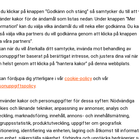
, chockerades världen av en ny katastrof i form av kriget i Ukra
du klickar på knappen “Godkänn och stäng” så samtycker du till att 
n får naturligtvis också stora ekonomiska följder, inte minst d
änder kakor för de ändamål som listas nedan. Under knappen “Mer
eroende av varandra. Detta ser vi i vårens CFO Survey, där syne
ormation” kan du välja vilka ändamål du vill neka eller godkänna. Du k
jämfört med det mer gynnsamma läget vi såg i höstens undersö
så välja vilka partners du vill godkänna genom att klicka på knappen
mentar.
a våra partners”.
kan när du vill återkalla ditt samtycke, invända mot behandling av
eller nettobalansen mellan de som har en positiv syn och de som h
sonuppgifter baserat på berättigat intresse, och justera dina val när
tas. Det är fortfarande något över det historiska genomsnittet,
 helst genom att klicka på “hantera kakor” på denna webbplats.
tiv till mer genomsnittlig. Även frågor rörande finansiella utsikte
kan fördjupa dig ytterligare i vår
cookie-policy
och vår
sonuppgiftspolicy
.
nscheferna vara den mest betydande risken under de närmaste t
ns undersökning. Av de svarande uppger 45 procent att de nu ser
använder kakor och personuppgifter för dessa syften: Nödvändiga
nt i höstens undersökning.
kies och liknande tekniker, anpassning av annonser, analys och
 förändrats i vårens undersökning, och mer än två av fem finans
eckling, marknadsföring, innehåll, annons- och innehållsmätning,
 som rör brist på kvalificerad personal samt stigande priser. D
gruppsstatistik, produktutveckling, uppgifter om geografisk
itionering, identifiering via enheten, lagring och åtkomst till informa
rn blivit allt mer pressande. De effekter som kriget i Ukraina a
en enhet, säkerställa säkerhet, förhindra och upptäcka bedrägerier 