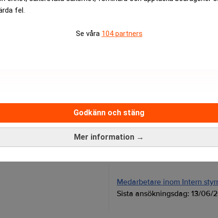
a, säger Robert Bergström, partner på Deloitte.
ärda fel.
rev är kostnadsfritt:
Prenumerera
Se våra
104 partners
Godkänn och stäng
Mer information →
Medarbetare inom Intern styrni
Sista ansökningsdag:
13/06/