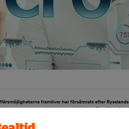
färsmöjligheterna framöver har försämrats efter Rysslands 
glat upp som den mest betydande risken framöver. Det visar
ANNONS