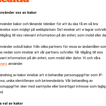
använder oss av kakor
använder kakor och liknande tekniker för att du ska få en så bra
levelse som möjligt på webbplatsen. Det innebär att vi lagrar och/ell
tillgång till viss relevant information på din enhet, som mobil eller da
använder också kakor från olika partners för vissa av ändamålen so
as nedan som innebär att vår partners och/eller får tillgång till viss
evant information på din enhet, som mobil eller dator. Vi och våra
tners
använder.
ändning av kakor innebär att vi behandlar personuppgifter som IP-
ess, unika identifierare och beteendedata. Vår behandling av
färsmöjligheterna som fördelaktiga under de kommande sex mån
sonuppgifter sker med samtycke eller berättigat intresse som laglig
rocent i höstens undersökning. En stor andel, 45 procent, ser d
nd.
ynnsamma. Det framgår av ett pressmeddelande.
var på väg tillbaka till ett mer normalt läge, med öppnade samhä
a val av kakor