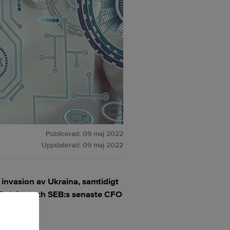
Publicerad:
09 maj 2022
Uppdaterad:
09 maj 2022
invasion av Ukraina, samtidigt
 Deloitte och SEB:s senaste CFO