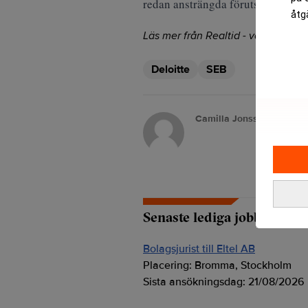
redan ansträngda förutsättningarn
åtg
Läs mer från Realtid - vårt nyhetsb
Deloitte
SEB
Camilla Jonsson
Senaste lediga jobben
Bolagsjurist till Eltel AB
Placering:
Bromma, Stockholm
Sista ansökningsdag:
21/08/2026