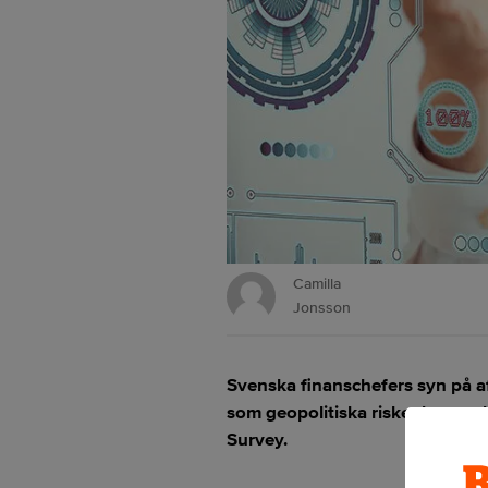
Camilla
Jonsson
Svenska finanschefers syn på af
som geopolitiska risker har se
Survey.