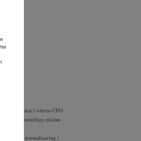
er
tor.
m
aderna minskar i vårens CFO
em som genomsnittliga medan
llen och en normalisering i