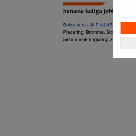
Senaste lediga jobben
Bolagsjurist till Eltel AB
Placering:
Bromma, Stockholm
Sista ansökningsdag:
21/08/2026