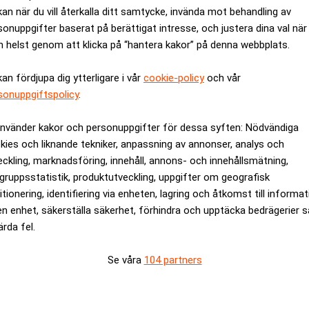
kan när du vill återkalla ditt samtycke, invända mot behandling av
are 60 procent. Denna effekt lindras av att hushållens inkomste
sonuppgifter baserat på berättigat intresse, och justera dina val när
ubblor på bostadsmarknaden.
 helst genom att klicka på “hantera kakor” på denna webbplats.
gginvesteringarna beräknas sysselsättningen i branschen öka
kan fördjupa dig ytterligare i vår
cookie-policy
och vår
sonuppgiftspolicy
.
ng bygger på att svensk ekonomi är inne i en stark uppgångsfa
sevärt över den långsiktiga tillväxtförmågan i ekonomi. Tillvä
använder kakor och personuppgifter för dessa syften: Nödvändiga
i sig, tror Sveriges Byggindustrier.
kies och liknande tekniker, anpassning av annonser, analys och
eckling, marknadsföring, innehåll, annons- och innehållsmätning,
gruppsstatistik, produktutveckling, uppgifter om geografisk
rev är kostnadsfritt:
Prenumerera
itionering, identifiering via enheten, lagring och åtkomst till informa
en enhet, säkerställa säkerhet, förhindra och upptäcka bedrägerier 
ärda fel.
Se våra
104 partners