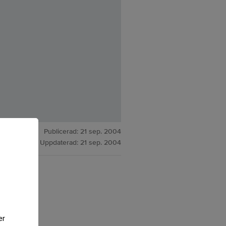
Publicerad:
21 sep. 2004
Uppdaterad:
21 sep. 2004
der 2006.
er