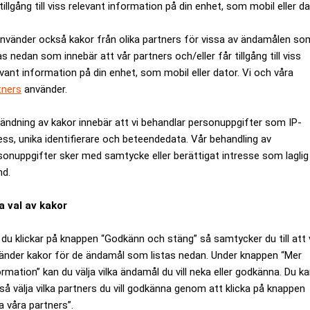
tillgång till viss relevant information på din enhet, som mobil eller da
använder också kakor från olika partners för vissa av ändamålen so
as nedan som innebär att vår partners och/eller får tillgång till viss
evant information på din enhet, som mobil eller dator. Vi och våra
tners
använder.
ändning av kakor innebär att vi behandlar personuppgifter som IP-
ess, unika identifierare och beteendedata. Vår behandling av
sonuppgifter sker med samtycke eller berättigat intresse som laglig
nd.
a val av kakor
ndet. Den starka tillväxten i svensk ekonomi gör att bygginves
06 tar byggandet ordentlig fart, visar en ny konjunkturbedömn
du klickar på knappen “Godkänn och stäng” så samtycker du till att 
24.500 lägenheter i år, och de kommande åren stabiliseras bygga
änder kakor för de ändamål som listas nedan. Under knappen “Mer
yggindustrier.
ormation” kan du välja vilka ändamål du vill neka eller godkänna. Du k
dämpa nyproduktionen av småhus och bostadsrätter, anser Sveri
så välja vilka partners du vill godkänna genom att klicka på knappen
a våra partners”.
rocent men mot slutet av 2006 har den sannolikt ökat till 5,5 pr