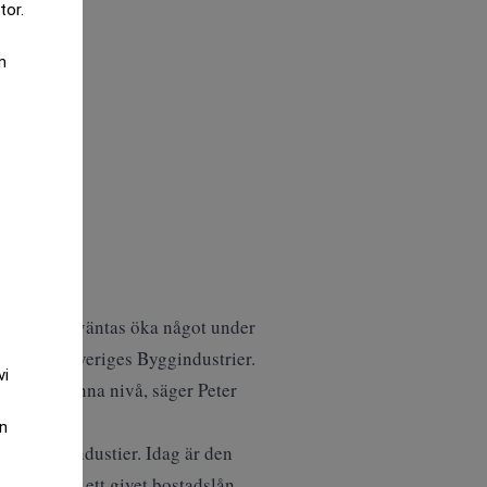
tor.
m
teringarna väntas öka något under
ing från Sveriges Byggindustrier.
vi
ndet på denna nivå, säger Peter
an
ges Byggindustier. Idag är den
ocent. För ett givet bostadslån