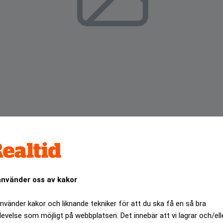
r med bättre tider under kommande år. Boomen kommer un
använder oss av kakor
ANNONS
använder kakor och liknande tekniker för att du ska få en så bra
levelse som möjligt på webbplatsen. Det innebär att vi lagrar och/ell