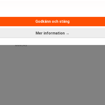
Godkänn och stäng
Medarbetare inom Intern styrni
Sista ansökningsdag:
13/06/
Mer information →
ANNONS