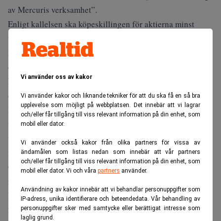
av Mercuris verksamhet”.
Enligt kallelsen ska köpeskillingen för aktierna minst
uppgå till bokfört värde på aktierna i moderbolaget. Under
2018 omvärderades innehavet i Mercuri vilket medförde
en reversering av tidigare nedskrivningar med 50 miljoner
Vi använder oss av kakor
kronor. Aktierna är bokförda till 105 miljoner kronor per
den 31 december 2018.
Vi använder kakor och liknande tekniker för att du ska få en så bra
upplevelse som möjligt på webbplatsen. Det innebär att vi lagrar
Mercuri International är Europas ledande konsult- och
och/eller får tillgång till viss relevant information på din enhet, som
utbildningsföretag inom försäljning och ledarskap med
mobil eller dator.
verksamhet i alla världsdelar. Mercuri-koncernens
Vi använder också kakor från olika partners för vissa av
nettoomsättning och rörelseresultat under 2018 exklusive
ändamålen som listas nedan som innebär att vår partners
och/eller får tillgång till viss relevant information på din enhet, som
Celemi som avyttrades i maj 2018 var 377 miljoner kronor
mobil eller dator. Vi och våra
partners
använder.
respektive 27 miljoner kronor.
Användning av kakor innebär att vi behandlar personuppgifter som
Försäljningen ska genomföras senast den 31 oktober
IP-adress, unika identifierare och beteendedata. Vår behandling av
2019, enligt förslaget.
personuppgifter sker med samtycke eller berättigat intresse som
laglig grund.