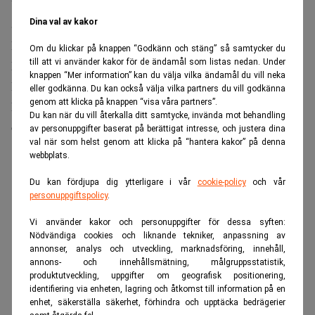
Under stämman ska även en delvis ny styrelse godkännas.
Dina val av kakor
Styrelsen föreslår omval av styrelseledamöterna Carl
Björkman, Bengt Engström, Charlotta Falvin, Sarah
Om du klickar på knappen “Godkänn och stäng” så samtycker du
till att vi använder kakor för de ändamål som listas nedan. Under
McPhee och Patrik Tigerschiöld samt nyval av Carsten
knappen “Mer information” kan du välja vilka ändamål du vill neka
Browall. Mathias Uhlén har avböjt omval.
eller godkänna. Du kan också välja vilka partners du vill godkänna
genom att klicka på knappen “visa våra partners”.
Patrik Tigerschiöld föreslås omväljas till styrelsens
Du kan när du vill återkalla ditt samtycke, invända mot behandling
ordförande.
av personuppgifter baserat på berättigat intresse, och justera dina
val när som helst genom att klicka på “hantera kakor” på denna
ANNONS
webbplats.
Du kan fördjupa dig ytterligare i vår
cookie-policy
och vår
personuppgiftspolicy
.
Vi använder kakor och personuppgifter för dessa syften:
Nödvändiga cookies och liknande tekniker, anpassning av
annonser, analys och utveckling, marknadsföring, innehåll,
annons- och innehållsmätning, målgruppsstatistik,
produktutveckling, uppgifter om geografisk positionering,
identifiering via enheten, lagring och åtkomst till information på en
enhet, säkerställa säkerhet, förhindra och upptäcka bedrägerier