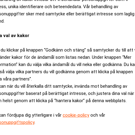
gefär jämnt med i våras trots indragningen av Klee. Så det tyck
ess, unika identifierare och beteendedata. Vår behandling av
sonuppgifter sker med samtycke eller berättigat intresse som laglig
.
nd.
r indragningen av Klee skrivas ned från 43 till 39,4 miljoner kr
ent över utropet.
a val av kakor
t åter igen 20- och 30-talisterna som gick bäst.
m naivister, primitivister och independenterna säljer mycket br
du klickar på knappen “Godkänn och stäng” så samtycker du till att 
änder kakor för de ändamål som listas nedan. Under knappen “Mer
 på vad folk är villiga att betala mycket för i dag.
ormation” kan du välja vilka ändamål du vill neka eller godkänna. Du k
arl-Gustaf Petersén, att prisskillnaden ökar mellan toppen och 
så välja vilka partners du vill godkänna genom att klicka på knappen
och bästa verken jämfört med de mer alldagliga. För en tid sedan
a våra partners”.
kan när du vill återkalla ditt samtycke, invända mot behandling av
sonuppgifter baserat på berättigat intresse, och justera dina val när
gen, säger Carl-Gustaf Petersén.
 helst genom att klicka på “hantera kakor” på denna webbplats.
ANNONS
kan fördjupa dig ytterligare i vår
cookie-policy
och vår
sonuppgiftspolicy
.