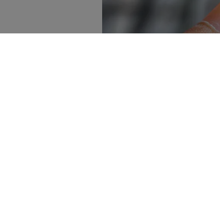
Lappland Guldprospektering följer guld
Karin
Andersen