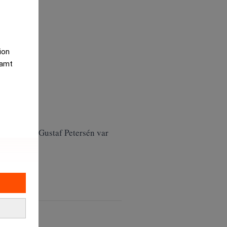
tion
samt
nligt Carl-Gustaf Petersén var