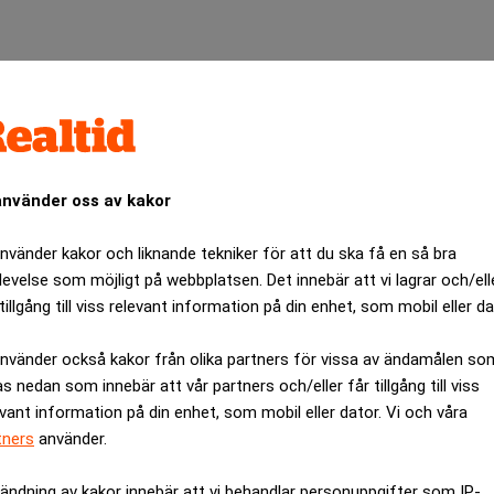
använder oss av kakor
använder kakor och liknande tekniker för att du ska få en så bra
levelse som möjligt på webbplatsen. Det innebär att vi lagrar och/ell
tillgång till viss relevant information på din enhet, som mobil eller da
n sin huvudattraktion, teckningen Felsengarten av Schweizaren Pa
använder också kakor från olika partners för vissa av ändamålen so
as nedan som innebär att vår partners och/eller får tillgång till viss
tnärens död.
evant information på din enhet, som mobil eller dator. Vi och våra
yckte att det var tråkigt att de inte fick sälja tavlan, men var 
tners
använder.
ch 2003 har vi upplevt ett rejält lyft under året. Det märkte vi
ändning av kakor innebär att vi behandlar personuppgifter som IP-