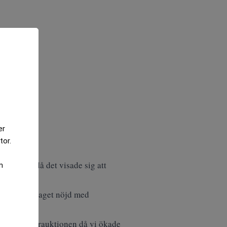
er
tor.
ul Klee, då det visade sig att
m
på det hela taget nöjd med
 redan på vårauktionen då vi ökade