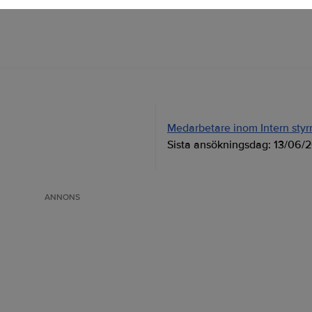
Medarbetare inom Intern styrni
Sista ansökningsdag:
13/06/
ANNONS