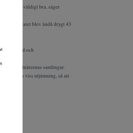
er jag var väldigt bra, säger
onor. Resultatet blev ändå drygt 43
a. Otto Sköld och
vi
an
basen i konstnärernas samlingar.
 skedde en viss utjämning, så att