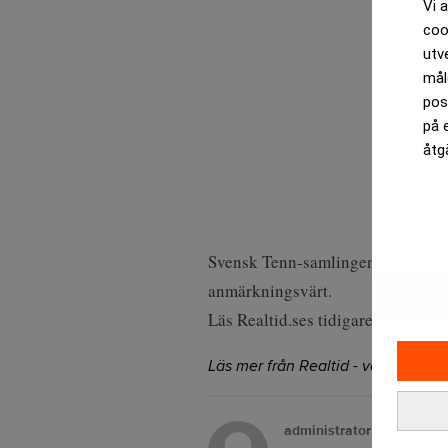
Vi 
coo
utv
mål
pos
på 
åtg
Svensk Tenn-samlingen var också e
anmärkningsvärt.
Läs Realtid.ses tidigare artikel in
Läs mer från Realtid - vårt nyhetsb
administrator