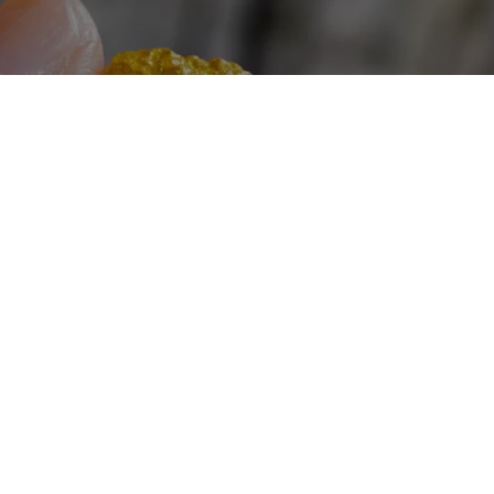
spår utanför Lycksele. (Bild: Getty Images)