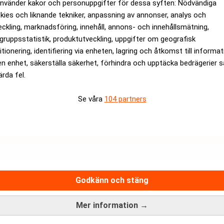
använder kakor och personuppgifter för dessa syften: Nödvändiga
kies och liknande tekniker, anpassning av annonser, analys och
eckling, marknadsföring, innehåll, annons- och innehållsmätning,
gruppsstatistik, produktutveckling, uppgifter om geografisk
itionering, identifiering via enheten, lagring och åtkomst till informa
en enhet, säkerställa säkerhet, förhindra och upptäcka bedrägerier 
ärda fel.
Se våra
104 partners
n stor framgång och sålde 142 procent över utropspris vilket e
för auktionen.
Godkänn och stäng
rev är kostnadsfritt:
Prenumerera
Mer information →