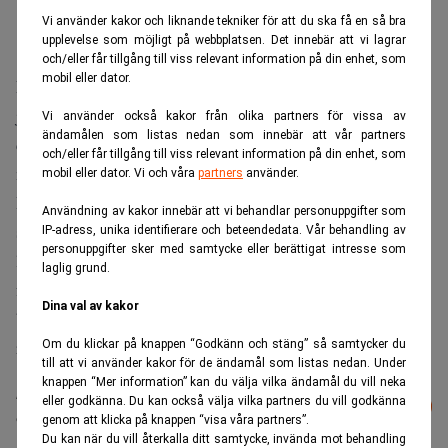
Vi använder kakor och liknande tekniker för att du ska få en så bra
upplevelse som möjligt på webbplatsen. Det innebär att vi lagrar
och/eller får tillgång till viss relevant information på din enhet, som
mobil eller dator.
Nu är hela brexitprocessen på väg mot ett utträde den sista
januari. Torsdagens beslut föregicks av två dagars debatt
Vi använder också kakor från olika partners för vissa av
ändamålen som listas nedan som innebär att vår partners
där oppositionen gjorde några försök att få till stånd
och/eller får tillgång till viss relevant information på din enhet, som
mindre ändringar, utan resultat. Det rapporterar SVT.
mobil eller dator. Vi och våra
partners
använder.
Det som händer härnäst är att överhuset ska lämna
Användning av kakor innebär att vi behandlar personuppgifter som
synpunkter på brexitlagstiftningen, därefter kan det
IP-adress, unika identifierare och beteendedata. Vår behandling av
personuppgifter sker med samtycke eller berättigat intresse som
lämnas över till drottningen för en sista signatur. Därpå
laglig grund.
följer en elva månader lång övergångsperiod då den
Dina val av kakor
brittiska regeringen och EU ska komma överens om
relationen framöver.
Om du klickar på knappen “Godkänn och stäng” så samtycker du
till att vi använder kakor för de ändamål som listas nedan. Under
knappen “Mer information” kan du välja vilka ändamål du vill neka
Läs mer från Realtid - vårt nyhetsbrev
eller godkänna. Du kan också välja vilka partners du vill godkänna
Prenumerera
är kostnadsfritt:
genom att klicka på knappen “visa våra partners”.
Du kan när du vill återkalla ditt samtycke, invända mot behandling