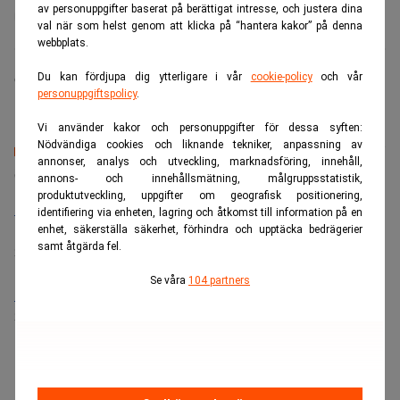
av personuppgifter baserat på berättigat intresse, och justera dina
Boris Johnson
Brexit
val när som helst genom att klicka på “hantera kakor” på denna
webbplats.
Du kan fördjupa dig ytterligare i vår
cookie-policy
och vår
Camilla Jonsson
personuppgiftspolicy
.
Vi använder kakor och personuppgifter för dessa syften:
Nödvändiga cookies och liknande tekniker, anpassning av
annonser, analys och utveckling, marknadsföring, innehåll,
Senaste lediga jobben
annons- och innehållsmätning, målgruppsstatistik,
produktutveckling, uppgifter om geografisk positionering,
Bolagsjurist till Eltel AB
identifiering via enheten, lagring och åtkomst till information på en
Placering:
Bromma, Stockholm
enhet, säkerställa säkerhet, förhindra och upptäcka bedrägerier
samt åtgärda fel.
Sista ansökningsdag:
21/08/2026
Se våra
104 partners
Medarbetare inom Intern styrning och kontroll till Alecta
Sista ansökningsdag:
13/06/2026
ANNONS