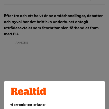
Efter tre och ett halvt år av omförhandlingar, debatter
och nyval har det brittiska underhuset antagit
utträdesavtalet som Storbritannien förhandlat fram
med EU.
ANNONS
Vi använder oss av kakor