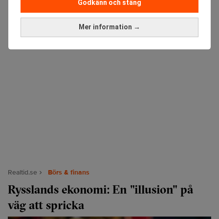
Godkänn och stäng
Mer information →
Realtid.se
Börs & finans
Rysslands ekonomi: En "illusion" på
väg att spricka