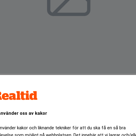
ång till bredband. Sex av tio småföretag med färre än tio an
använder oss av kakor
under över internet.
ANNONS
använder kakor och liknande tekniker för att du ska få en så bra
levelse som möjligt på webbplatsen. Det innebär att vi lagrar och/ell