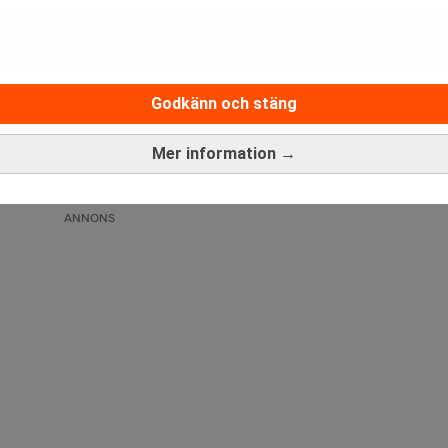
Godkänn och stäng
Medarbetare inom Intern styrni
Sista ansökningsdag:
13/06/
Mer information →
ANNONS