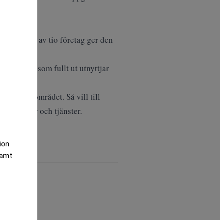
te ens ett av tio företag ger den
art färre som fullt ut utnyttjar
ling på området. Så vill till
 köpa varor och tjänster.
tion
samt