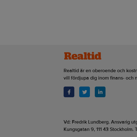
Realtid.se
Makro
Guldvittring utan