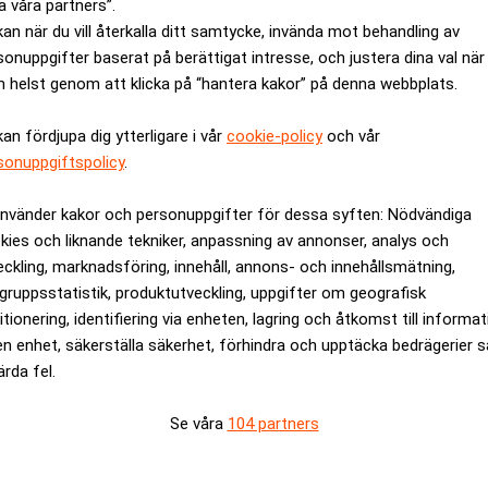
a våra partners”.
 en hemsida där de också kan köpa en resa.
kan när du vill återkalla ditt samtycke, invända mot behandling av
eten att mejla till företaget ger därefter ett snabbt svar.
sonuppgifter baserat på berättigat intresse, och justera dina val när
 helst genom att klicka på “hantera kakor” på denna webbplats.
juda handel via hemsidan är enligt enkäten byggbranschen, där in
kan fördjupa dig ytterligare i vår
cookie-policy
och vår
ulärt att via en hemsida exponera sitt företag, men det är uppenb
sonuppgiftspolicy
.
 de vill se framtiden, tycks det ändå finnas utrymme för utveck
använder kakor och personuppgifter för dessa syften: Nödvändiga
kies och liknande tekniker, anpassning av annonser, analys och
et i framtiden ska vara möjligt att direkt på nätet beställa eller
eckling, marknadsföring, innehåll, annons- och innehållsmätning,
gruppsstatistik, produktutveckling, uppgifter om geografisk
itionering, identifiering via enheten, lagring och åtkomst till informa
rev är kostnadsfritt:
Prenumerera
en enhet, säkerställa säkerhet, förhindra och upptäcka bedrägerier 
ärda fel.
Se våra
104 partners