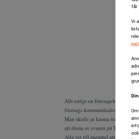
får 
Vi 
list
rel
par
Anv
adr
per
gru
Din
Allt enligt en företagsbarometer 
företags kommunikation med bland
Om 
Man skulle ju kunna tro att i före
anv
inf
att döma av svaren på Telias enkät
ock
Alla vet till exempel att det köps 