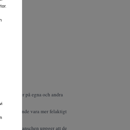
tor.
m
om hur de ser på egna och andra
vi
en. Inget kunde vara mer felaktigt
an
de i turistbranschen uppger att de