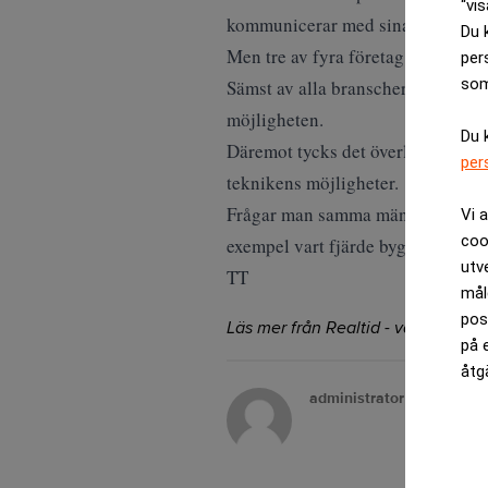
“vis
kommunicerar med sina kunder via
Du 
Men tre av fyra företag ger möjligh
per
som
Sämst av alla branscher på att erb
möjligheten.
Du 
Däremot tycks det överlag vara pop
per
teknikens möjligheter.
Frågar man samma människor om hur
Vi 
coo
exempel vart fjärde byggbolag att d
utv
TT
mål
pos
Läs mer från Realtid - vårt nyhetsb
på 
åtg
administrator