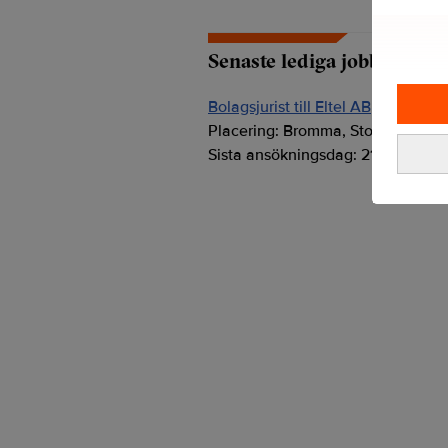
Senaste lediga jobben
Bolagsjurist till Eltel AB
Placering:
Bromma, Stockholm
Sista ansökningsdag:
21/08/2026