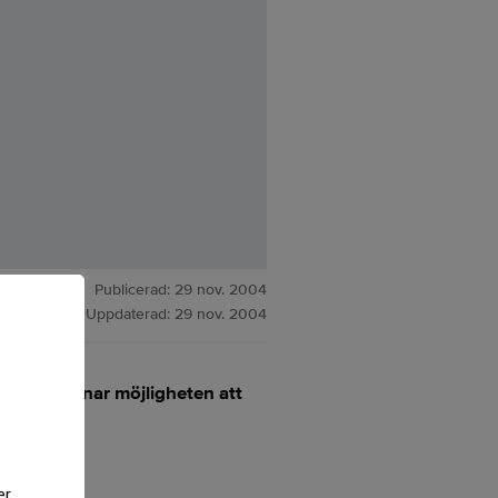
Publicerad:
29 nov. 2004
Uppdaterad:
29 nov. 2004
ställda saknar möjligheten att
er