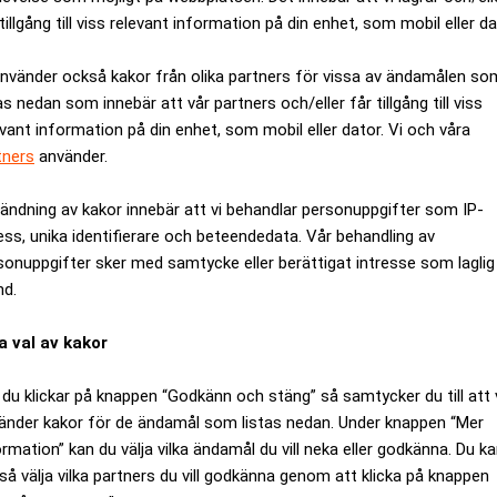
tillgång till viss relevant information på din enhet, som mobil eller da
använder också kakor från olika partners för vissa av ändamålen so
as nedan som innebär att vår partners och/eller får tillgång till viss
evant information på din enhet, som mobil eller dator. Vi och våra
tners
använder.
ändning av kakor innebär att vi behandlar personuppgifter som IP-
ess, unika identifierare och beteendedata. Vår behandling av
sonuppgifter sker med samtycke eller berättigat intresse som laglig
nd.
a val av kakor
från Telia Sonera. Företaget har frågat närmare 2.700 svenskar 
 annat internet.
du klickar på knappen “Godkänn och stäng” så samtycker du till att 
tagsvärlden är det internet, hemsida och e-handel för hela slant
änder kakor för de ändamål som listas nedan. Under knappen “Mer
ormation” kan du välja vilka ändamål du vill neka eller godkänna. Du k
.
så välja vilka partners du vill godkänna genom att klicka på knappen
resor via nätet. Men faktum är att bara 31 procent av de tillfråga