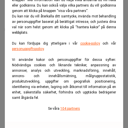
eller godkänna. Du kan också välja vilka partners du vill godkänna
genom att klicka på knappen “visa våra partners”.
Intresset för den sydkoreanska minnesjätten SK
Du kan när du vill återkalla ditt samtycke, invända mot behandling
Hynix är stort bland investerare i USA. Det visar den
av personuppgifter baserat på berättigat intresse, och justera dina
val när som helst genom att klicka på “hantera kakor” på denna
stundande börsnoteringen.
webbplats.
ANNONS
Du kan fördjupa dig ytterligare i vår
cookie-policy
och vår
personuppgiftspolicy
.
Vi använder kakor och personuppgifter för dessa syften:
Nödvändiga cookies och liknande tekniker, anpassning av
annonser, analys och utveckling, marknadsföring, innehåll,
annons- och innehållsmätning, målgruppsstatistik,
produktutveckling, uppgifter om geografisk positionering,
identifiering via enheten, lagring och åtkomst till information på en
enhet, säkerställa säkerhet, förhindra och upptäcka bedrägerier
samt åtgärda fel.
Se våra
104 partners