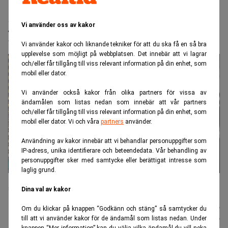
Realtid.se
Börs & finans
Jättenotering på Nasdaq – största
Vi använder oss av kakor
utländska någonsin
Vi använder kakor och liknande tekniker för att du ska få en så bra
upplevelse som möjligt på webbplatsen. Det innebär att vi lagrar
och/eller får tillgång till viss relevant information på din enhet, som
mobil eller dator.
Vi använder också kakor från olika partners för vissa av
ändamålen som listas nedan som innebär att vår partners
och/eller får tillgång till viss relevant information på din enhet, som
mobil eller dator. Vi och våra
partners
använder.
Användning av kakor innebär att vi behandlar personuppgifter som
IP-adress, unika identifierare och beteendedata. Vår behandling av
personuppgifter sker med samtycke eller berättigat intresse som
laglig grund.
När Hynix tar klivet in på Nasdaq är det med buller och bång och
stort investerarintresse. (Foto: Ahn Young-joon/AP/TT).
Dina val av kakor
Johannes
Publicerad:
10 juli 2026
Om du klickar på knappen “Godkänn och stäng” så samtycker du
Stenlund
Uppdaterad:
10 juli 2026
till att vi använder kakor för de ändamål som listas nedan. Under
knappen “Mer information” kan du välja vilka ändamål du vill neka