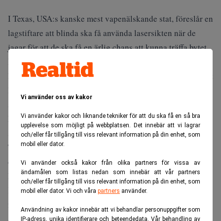
I Texas, USA:s kanske mest vapenälskande stat, föreslår en
lagstiftare att blinda ska få använda lasersikten när de
jagar för att de ska få en ärlig chans att kunna träffa bytet.
I dag finns det en lag som förbjuder jägare att använda
lasersikten eller lampor under jakt. Kritiker har påpekat att
lasersikten gör att djuren fryser på ställe, vilket minskar
Vi använder oss av kakor
själva sporten med dödandet.
Vi använder kakor och liknande tekniker för att du ska få en så bra
Många har påstått att vice presidenten Dick Cheney, som
upplevelse som möjligt på webbplatsen. Det innebär att vi lagrar
skadade advokaten Harry Whittington under en jakt i
och/eller får tillgång till viss relevant information på din enhet, som
mobil eller dator.
Texas i februari, skulle ligga bakom lagförslaget, men så är
det inte.
Vi använder också kakor från olika partners för vissa av
ändamålen som listas nedan som innebär att vår partners
Bakom lagförslaget står istället republikanen Edmund
och/eller får tillgång till viss relevant information på din enhet, som
Kuempel, och det han föreslår är att blinda ska få undantas
mobil eller dator. Vi och våra
partners
använder.
från lagen som förbjuder lasersikten.
Användning av kakor innebär att vi behandlar personuppgifter som
Synskadade får redan i dag jaga i Texas, men de är
IP-adress, unika identifierare och beteendedata. Vår behandling av