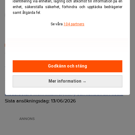
identifiering via enheten, lagring och åtkomst till information på en
enhet, säkerställa säkerhet, förhindra och upptäcka bedrägerier
administrator
samt åtgärda fel.
Se våra
104 partners
Senaste lediga jobben
Bolagsjurist till Eltel AB
Godkänn och stäng
Placering:
Bromma, Stockholm
Sista ansökningsdag:
21/08/2026
Mer information →
Medarbetare inom Intern styrning och kontroll till Alecta
Sista ansökningsdag:
13/06/2026
ANNONS