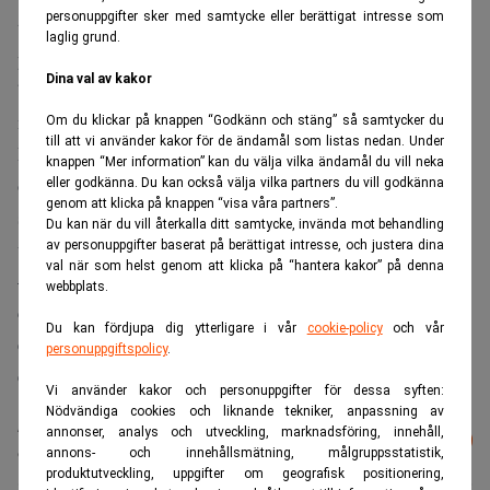
personuppgifter sker med samtycke eller berättigat intresse som
tvungna att ha med sig en guide med perfekt syn. Kuempel
laglig grund.
påstår att den nya lagen skulle göra det enklare för de
Dina val av kakor
blinda att faktiskt fälla byten eftersom lasern gör det
möjligt för guiderna att se exakt var siktet är ställt.
Om du klickar på knappen “Godkänn och stäng” så samtycker du
till att vi använder kakor för de ändamål som listas nedan. Under
På så sätt kan de lättare guida de blinda rätt. Kuempel vill
knappen “Mer information” kan du välja vilka ändamål du vill neka
också att staten till 2008 ska ha definierat tydligt vilka
eller godkänna. Du kan också välja vilka partners du vill godkänna
genom att klicka på knappen “visa våra partners”.
som är blinda i lagens mening för att de ska kunna få
Du kan när du vill återkalla ditt samtycke, invända mot behandling
undantag från förbudet mot lasersikten.
av personuppgifter baserat på berättigat intresse, och justera dina
val när som helst genom att klicka på “hantera kakor” på denna
– Det skulle få fler människor ut i naturen och ge dem en
webbplats.
chans att känna stolthet över jakten eftersom det ger dem
Du kan fördjupa dig ytterligare i vår
cookie-policy
och vår
en större chans att fälla djur, säger Kuempel, som själv är
personuppgiftspolicy
.
en flitig jägare, till Los Angeles Times.
Vi använder kakor och personuppgifter för dessa syften:
Nödvändiga cookies och liknande tekniker, anpassning av
Läs mer från Realtid - vårt nyhetsbrev
annonser, analys och utveckling, marknadsföring, innehåll,
Prenumerera
är kostnadsfritt:
annons- och innehållsmätning, målgruppsstatistik,
produktutveckling, uppgifter om geografisk positionering,