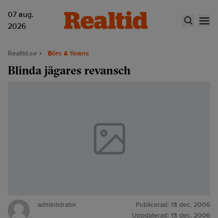
07 aug.
2026
Realtid.se
Börs & finans
Blinda jägares revansch
administrator
Publicerad:
13 dec. 2006
Uppdaterad:
13 dec. 2006