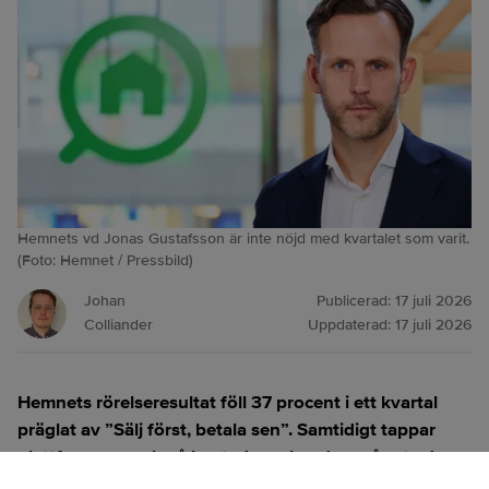
Hemnets vd Jonas Gustafsson är inte nöjd med kvartalet som varit.
(Foto: Hemnet / Pressbild)
Johan
Publicerad:
17 juli 2026
Colliander
Uppdaterad:
17 juli 2026
Hemnets rörelseresultat föll 37 procent i ett kvartal
präglat av ”Sälj först, betala sen”. Samtidigt tappar
plattformen mark på bostadsmarknaden, något vd
Jonas Gustafsson medger.