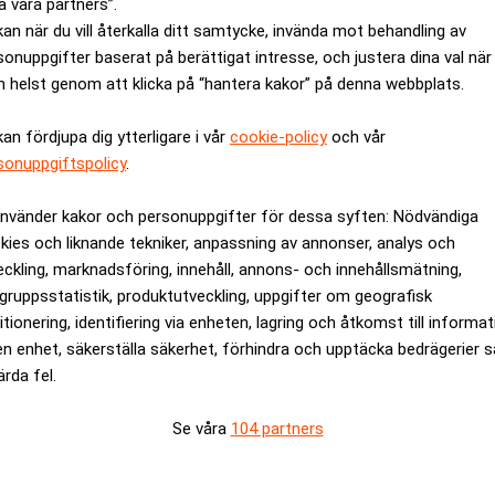
a våra partners”.
kan när du vill återkalla ditt samtycke, invända mot behandling av
sonuppgifter baserat på berättigat intresse, och justera dina val när
 helst genom att klicka på “hantera kakor” på denna webbplats.
kan fördjupa dig ytterligare i vår
cookie-policy
och vår
sonuppgiftspolicy
.
 Det norska teknikbolaget H100 har köpt bitcoin för hundratals
använder kakor och personuppgifter för dessa syften: Nödvändiga
ortsätta bygga upp sina innehav.
kies och liknande tekniker, anpassning av annonser, analys och
ien rusat över 500 procent och värderas nu till mer än sju gånge
eckling, marknadsföring, innehåll, annons- och innehållsmätning,
 bitcoin – tjänade miljarder. Realtid
gruppsstatistik, produktutveckling, uppgifter om geografisk
itionering, identifiering via enheten, lagring och åtkomst till informa
köp
en enhet, säkerställa säkerhet, förhindra och upptäcka bedrägerier 
t sig till trenden. När bolaget i måndags meddelade att man lans
ärda fel.
tien med 129 procent på en enda dag.
Se våra
104 partners
 som lanserade en liknande strategi i maj och därefter sett akt
Man slängde bitcoin värda miljarder – efte