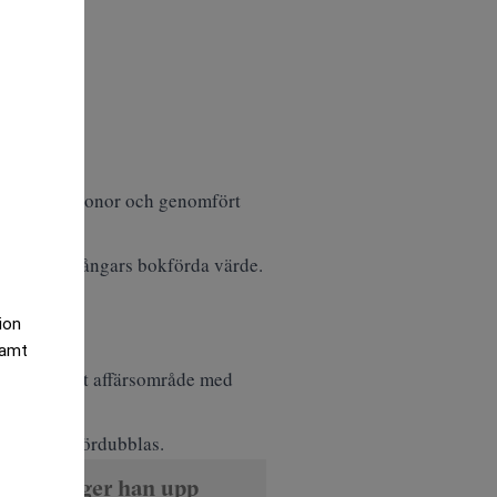
 miljoner kronor och genomfört
r sina tillgångars bokförda värde.
tion
samt
erar ett nytt affärsområde med
ien mer än fördubblas.
r tolv år ger han upp