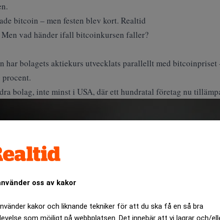
en
.
e bitcoin – men festen blev kort. Realtid
t. Men vad händer ifall bitcoinkursen faller?
n har bolagets aktiekurs utvecklats parallellt med bitcoinpriset 
 procent.
a bolag, inte minst i USA, där ett hundratal företag nu tillämpa
använder oss av kakor
använder kakor och liknande tekniker för att du ska få en så bra
levelse som möjligt på webbplatsen. Det innebär att vi lagrar och/ell