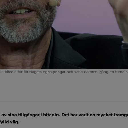
 bitcoin för företagets egna pengar och satte därmed igång en trend som 
el av sina tillgångar i bitcoin. Det har varit en mycket framg
ylld väg.