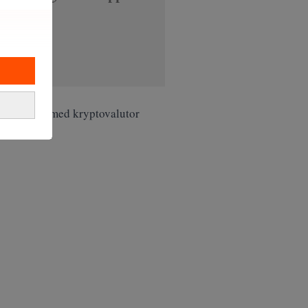
er.
höva handla med kryptovalutor