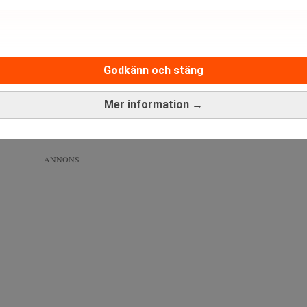
En man i Wales förlorade tillgången till bitcoin värda miljard
Godkänn och stäng
Mer information →
 får aktieägare en indirekt exponering mot bitcoin, utan att be
ANNONS