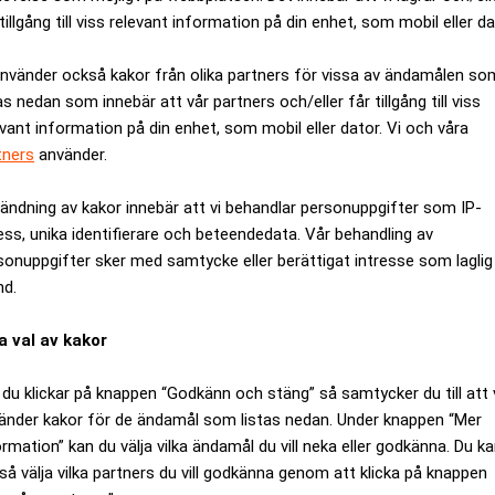
tillgång till viss relevant information på din enhet, som mobil eller da
använder också kakor från olika partners för vissa av ändamålen so
as nedan som innebär att vår partners och/eller får tillgång till viss
evant information på din enhet, som mobil eller dator. Vi och våra
tners
använder.
ändning av kakor innebär att vi behandlar personuppgifter som IP-
ess, unika identifierare och beteendedata. Vår behandling av
n kronor, vilket har gjort tidiga investerare mycket rika. (Foto:
sonuppgifter sker med samtycke eller berättigat intresse som laglig
nd.
ANNONS
a val av kakor
du klickar på knappen “Godkänn och stäng” så samtycker du till att 
änder kakor för de ändamål som listas nedan. Under knappen “Mer
ormation” kan du välja vilka ändamål du vill neka eller godkänna. Du k
så välja vilka partners du vill godkänna genom att klicka på knappen