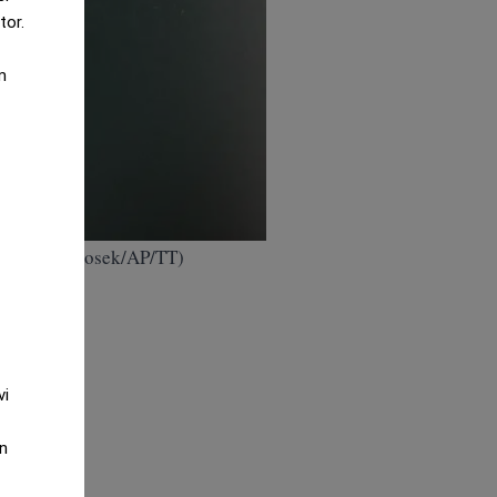
tor.
m
 Petr David Josek/AP/TT)
vi
an