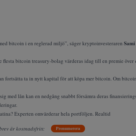
Sami
 med bitcoin i en reglerad miljö”, säger kryptoinvesteraren
 flesta bitcoin treasury-bolag värderas idag till en premie över 
 fortsätta ta in nytt kapital för att köpa mer bitcoin. Om bitcoi
 sig med lån kan en nedgång snabbt försämra deras finansierings
deringar.
latina? Experten omvärderar hela portföljen. Realtid
brev är kostnadsfritt:
Prenumerera