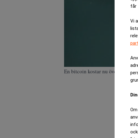
får 
Vi 
list
rel
par
Anv
adr
En bitcoin kostar nu över en miljo
per
gru
Din
Om 
anv
inf
ock