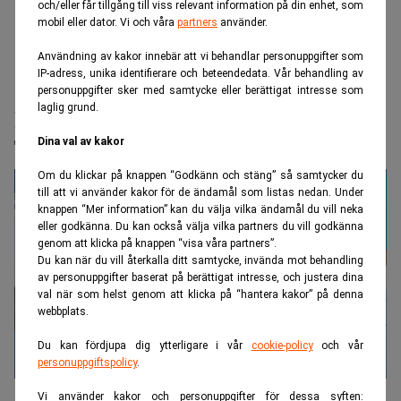
och/eller får tillgång till viss relevant information på din enhet, som
mobil eller dator. Vi och våra
partners
använder.
Användning av kakor innebär att vi behandlar personuppgifter som
IP-adress, unika identifierare och beteendedata. Vår behandling av
Realtid.se
Börs & finans
personuppgifter sker med samtycke eller berättigat intresse som
laglig grund.
Reportrar stäms – skrev om brister på
Trumps lyxplan
Dina val av kakor
Om du klickar på knappen “Godkänn och stäng” så samtycker du
till att vi använder kakor för de ändamål som listas nedan. Under
knappen “Mer information” kan du välja vilka ändamål du vill neka
eller godkänna. Du kan också välja vilka partners du vill godkänna
genom att klicka på knappen “visa våra partners”.
Du kan när du vill återkalla ditt samtycke, invända mot behandling
av personuppgifter baserat på berättigat intresse, och justera dina
val när som helst genom att klicka på “hantera kakor” på denna
webbplats.
Du kan fördjupa dig ytterligare i vår
cookie-policy
och vår
personuppgiftspolicy
.
Nya Air Force One, som Trump har fått i gåva från Qatar, ska ha
Vi använder kakor och personuppgifter för dessa syften: