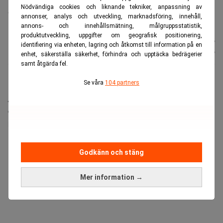
renoverats för omkring 3,8 miljarder kronor. Gåvan har väckt etiska
Nödvändiga cookies och liknande tekniker, anpassning av
och säkerhetsmässiga farhågor. Foto: Julia Demaree
annonser, analys och utveckling, marknadsföring, innehåll,
Nikhinson/AP/TT
annons- och innehållsmätning, målgruppsstatistik,
produktutveckling, uppgifter om geografisk positionering,
Nyhetsbyrån
Publicerad:
11 juli 2026
identifiering via enheten, lagring och åtkomst till information på en
TT
Uppdaterad:
11 juli 2026
enhet, säkerställa säkerhet, förhindra och upptäcka bedrägerier
samt åtgärda fel.
Se våra
104 partners
När president Trump åkte hem från Natomötet i
Ankara i veckan reste han med ett äldre Air Force
One-plan, inte det skänkta flygplan från Qatar som
han kom dit med.
ANNONS
Godkänn och stäng
Mer information →