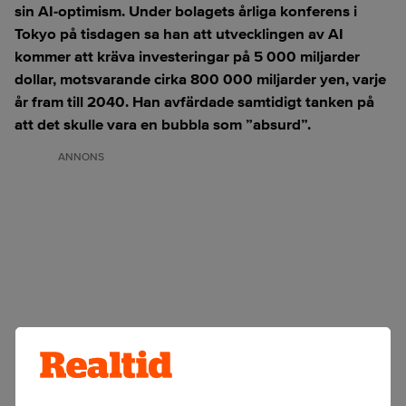
sin AI-optimism. Under bolagets årliga konferens i
Tokyo på tisdagen sa han att utvecklingen av AI
kommer att kräva investeringar på 5 000 miljarder
dollar, motsvarande cirka 800 000 miljarder yen, varje
år fram till 2040. Han avfärdade samtidigt tanken på
att det skulle vara en bubbla som ”absurd”.
ANNONS