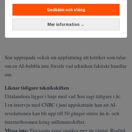
Godkänn och stäng
Mer information →
Son upprepade också sin uppfattning att kritiker som talar
om en AI-bubbla inte förstår vad tekniken faktiskt handlar
om.
Liknar tidigare teknikskiften
Uttalandena ligger i linje med vad Son sagt tidigare i år.
I en intervju med
CNBC
i juni uppskattade han att AI-
revolutionen kan bli upp till 50 gånger större än it- och
internetboomen kring millennieskiftet.
Missa inte:
Ericssons vinst sjunker mer än väntat. Realtid