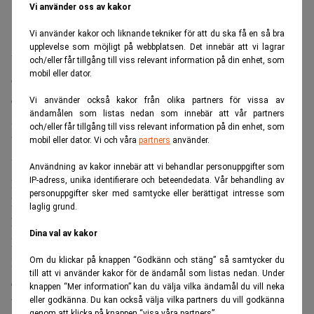
Vi använder oss av kakor
Vi använder kakor och liknande tekniker för att du ska få en så bra
upplevelse som möjligt på webbplatsen. Det innebär att vi lagrar
Under de senaste två åren har Softbank byggt upp en
och/eller får tillgång till viss relevant information på din enhet, som
mobil eller dator.
omfattande investeringsportfölj för att positionera sig som
en central aktör inom AI, med tiotals miljarder dollar i
Vi använder också kakor från olika partners för vissa av
ändamålen som listas nedan som innebär att vår partners
satsningar på OpenAI, datacenter och robotikbolag.
och/eller får tillgång till viss relevant information på din enhet, som
”Att spendera 800 000 miljarder yen om året kommer att
mobil eller dator. Vi och våra
partners
använder.
vara en avrundningsdifferens” om AI:s intäkter utgör 20
Användning av kakor innebär att vi behandlar personuppgifter som
Masayoshi
procent av världens BNP år 2040, sa
Son på
IP-adress, unika identifierare och beteendedata. Vår behandling av
personuppgifter sker med samtycke eller berättigat intresse som
konferensen, enligt
Reuters
.
laglig grund.
Missa inte:
Bankerna gör jättevinster – tack vare SpaceX.
Dina val av kakor
Realtid
Han preciserade dock inte hur han räknat fram vare sig
Om du klickar på knappen “Godkänn och stäng” så samtycker du
till att vi använder kakor för de ändamål som listas nedan. Under
dollarsumman eller BNP-andelen.
knappen “Mer information” kan du välja vilka ändamål du vill neka
eller godkänna. Du kan också välja vilka partners du vill godkänna
Vågade satsningar från Son
genom att klicka på knappen “visa våra partners”.