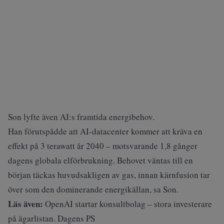
Son lyfte även AI:s framtida energibehov.
Han förutspådde att AI-datacenter kommer att kräva en
effekt på 3 terawatt år 2040 – motsvarande 1,8 gånger
dagens globala elförbrukning. Behovet väntas till en
början täckas huvudsakligen av gas, innan kärnfusion tar
över som den dominerande energikällan, sa Son.
Läs även:
OpenAI startar konsultbolag – stora investerare
på ägarlistan. Dagens PS