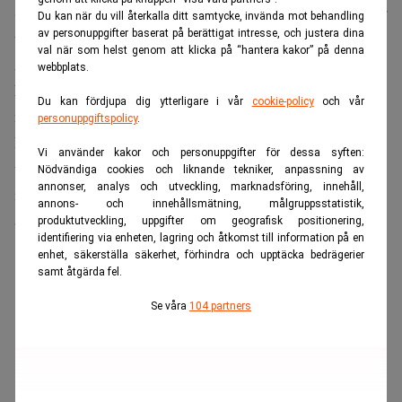
Son är känd för sina djärva satsningar på ny teknik och har
Du kan när du vill återkalla ditt samtycke, invända mot behandling
av personuppgifter baserat på berättigat intresse, och justera dina
tidigare gjort stora vinster på investeringar i bland annat
val när som helst genom att klicka på “hantera kakor” på denna
Alibaba, men också bakslag som konkursen i WeWork.
webbplats.
Läs även:
OpenAI-aktier ska ge Softbank lån på 92
Du kan fördjupa dig ytterligare i vår
cookie-policy
och vår
miljarder. Dagens PS
personuppgiftspolicy
.
Bolagets just nu mest högprofilerade satsning är ChatGPT-
Vi använder kakor och personuppgifter för dessa syften:
utvecklaren OpenAI, där Softbanks sammanlagda
Nödvändiga cookies och liknande tekniker, anpassning av
annonser, analys och utveckling, marknadsföring, innehåll,
investering väntas överstiga 60 miljarder dollar innan året
annons- och innehållsmätning, målgruppsstatistik,
är slut.
produktutveckling, uppgifter om geografisk positionering,
identifiering via enheten, lagring och åtkomst till information på en
ANNONS
enhet, säkerställa säkerhet, förhindra och upptäcka bedrägerier
samt åtgärda fel.
Se våra
104 partners