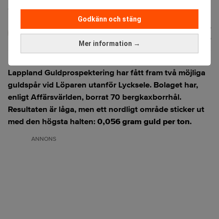
Getty Images)
Godkänn och stäng
Karin
Publicerad:
13 juli 2026
Andersen
Uppdaterad:
13 juli 2026
Mer information →
Lappland Guldprospektering har fått fram två möjliga
guldspår
vid Löparen utanför Lycksele. Bolaget har,
enligt
Affärsvärlden
, borrat 70 bergkaxborrhål.
Resultaten är låga, men ett nordligt område sticker ut
med den högsta halten:
0,056 gram guld per ton
.
ANNONS