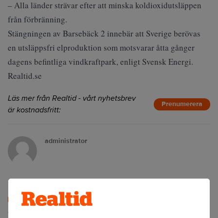
– Alla länder strävar efter att minska koldioxidutsläppen
från förbränning.
Stängningen av Barsebäck 2 innebär att Sverige berövas
en utsläppsfri elproduktion som motsvarar åtta gånger
dagens befintliga vindkraftpark, enligt Svensk Energi.
Realtid.se
Läs mer från Realtid - vårt nyhetsbrev
Prenumerera
är kostnadsfritt:
administrator
Senaste lediga jobben