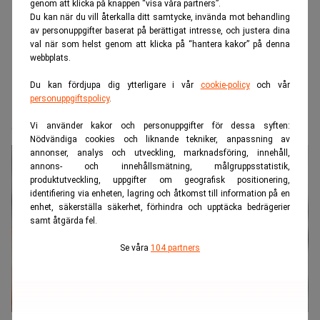
genom att klicka på knappen “visa våra partners”.
Du kan när du vill återkalla ditt samtycke, invända mot behandling
av personuppgifter baserat på berättigat intresse, och justera dina
val när som helst genom att klicka på “hantera kakor” på denna
webbplats.
Du kan fördjupa dig ytterligare i vår
cookie-policy
och vår
personuppgiftspolicy
.
Realtid.se
Makro
Guldvittring utanför Lycksele
Vi använder kakor och personuppgifter för dessa syften:
Nödvändiga cookies och liknande tekniker, anpassning av
annonser, analys och utveckling, marknadsföring, innehåll,
annons- och innehållsmätning, målgruppsstatistik,
produktutveckling, uppgifter om geografisk positionering,
identifiering via enheten, lagring och åtkomst till information på en
enhet, säkerställa säkerhet, förhindra och upptäcka bedrägerier
samt åtgärda fel.
Se våra
104 partners
Lappland Guldprospektering följer guldspår utanför Lycksele. (Bild: