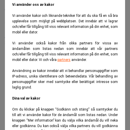
Vi använder oss av kakor
Bolagsjurist till Eltel AB
Placering:
Bromma, Stockholm
Vi använder kakor och liknande tekniker för att du ska få en så bra
Sista ansökningsdag:
21/08/2026
upplevelse som möjligt på webbplatsen. Det innebär att vi lagrar
och/eller får tillgång till viss relevant information på din enhet, som
mobil eller dator.
Medarbetare inom Intern styrning och kontroll till Alecta
Sista ansökningsdag:
13/06/2026
Vi använder också kakor från olika partners för vissa av
ändamålen som listas nedan som innebär att vår partners
och/eller får tillgång till viss relevant information på din enhet, som
ANNONS
mobil eller dator. Vi och våra
partners
använder.
Användning av kakor innebär att vi behandlar personuppgifter som
IP-adress, unika identifierare och beteendedata. Vår behandling av
personuppgifter sker med samtycke eller berättigat intresse som
laglig grund.
Dina val av kakor
Om du klickar på knappen “Godkänn och stäng” så samtycker du
till att vi använder kakor för de ändamål som listas nedan. Under
knappen “Mer information” kan du välja vilka ändamål du vill neka
eller godkänna. Du kan också välja vilka partners du vill godkänna