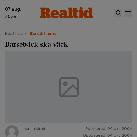
07 aug.
2026
Realtid.se
Börs & finans
Barsebäck ska väck
administrator
Publicerad:
04 okt. 2004
Uppdaterad:
04 okt. 2004