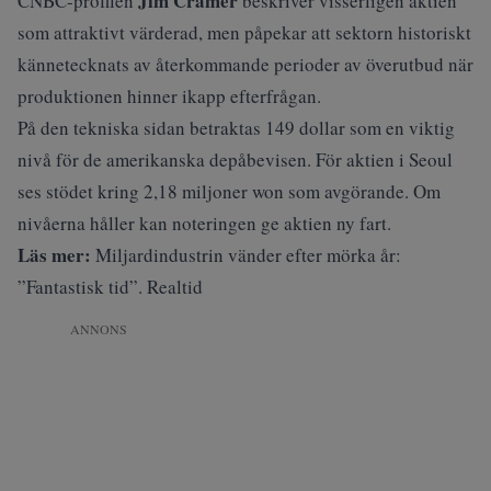
Jim Cramer
CNBC-profilen
beskriver visserligen aktien
som attraktivt värderad, men påpekar att sektorn historiskt
kännetecknats av återkommande perioder av överutbud när
produktionen hinner ikapp efterfrågan.
På den tekniska sidan betraktas 149 dollar som en viktig
nivå för de amerikanska depåbevisen. För aktien i Seoul
ses stödet kring 2,18 miljoner won som avgörande. Om
nivåerna håller kan noteringen ge aktien ny fart.
Läs mer:
Miljardindustrin vänder efter mörka år:
”Fantastisk tid”. Realtid
ANNONS