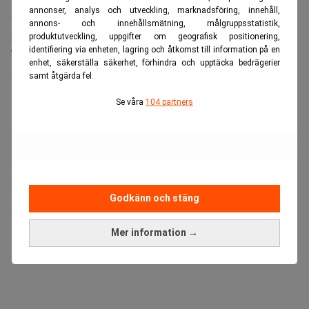
annonser, analys och utveckling, marknadsföring, innehåll,
av höghastighetsminne som används tillsammans med AI-
annons- och innehållsmätning, målgruppsstatistik,
processorer för att snabbt hantera stora datamängder.
produktutveckling, uppgifter om geografisk positionering,
identifiering via enheten, lagring och åtkomst till information på en
Tekniken är central i bland annat Nvidias AI-system, där
enhet, säkerställa säkerhet, förhindra och upptäcka bedrägerier
SK Hynix är en viktig leverantör.
samt åtgärda fel.
ANNONS
Se våra
104 partners
Godkänn och stäng
Mer information →