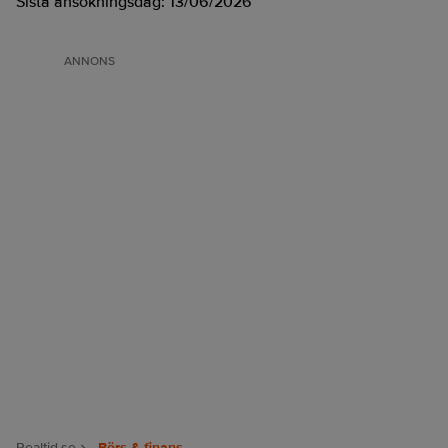
Sista ansökningsdag:
13/06/2026
ANNONS
Realtid.se
Börs & finans