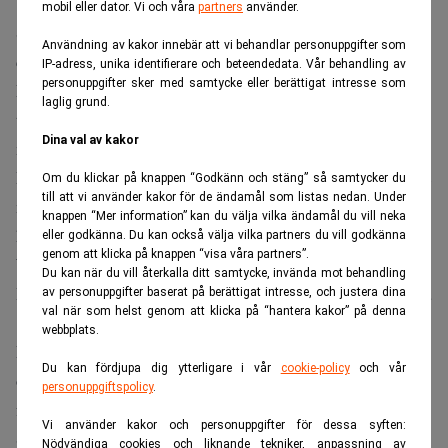
mobil eller dator. Vi och våra
partners
använder.
SK Hynix tar steget in på Nasdaq genom en notering av
Användning av kakor innebär att vi behandlar personuppgifter som
depåbevis som inbringat omkring 26,5 miljarder dollar.
IP-adress, unika identifierare och beteendedata. Vår behandling av
personuppgifter sker med samtycke eller berättigat intresse som
Noteringen ger amerikanska investerare enklare tillgång
laglig grund.
till en av de största vinnarna på den snabbt växande AI-
Dina val av kakor
marknaden.
Det sätter samtidigt fokus på om efterfrågan på avancerade
Om du klickar på knappen “Godkänn och stäng” så samtycker du
till att vi använder kakor för de ändamål som listas nedan. Under
minneschip kan fortsätta att trotsa den historiskt cykliska
knappen “Mer information” kan du välja vilka ändamål du vill neka
halvledarsektorn.
eller godkänna. Du kan också välja vilka partners du vill godkänna
genom att klicka på knappen “visa våra partners”.
Viktig teknik för Nvidia
Du kan när du vill återkalla ditt samtycke, invända mot behandling
Bolaget emitterade 177,9 miljoner depåbevis till ett pris på
av personuppgifter baserat på berättigat intresse, och justera dina
val när som helst genom att klicka på “hantera kakor” på denna
149 dollar styck, skriver
FXLeaders
.
webbplats.
Erbjudandet uppges ha blivit omkring sju gånger
Du kan fördjupa dig ytterligare i vår
cookie-policy
och vår
övertecknat, vilket speglar det starka investerarintresset
personuppgiftspolicy
.
för bolag med koppling till AI-infrastruktur.
Vi använder kakor och personuppgifter för dessa syften:
SK Hynix är marknadsledande inom HBM-minnen, en typ
Nödvändiga cookies och liknande tekniker, anpassning av