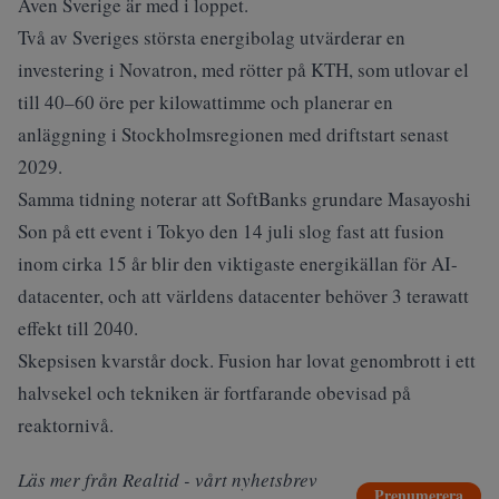
Även Sverige är med i loppet.
Två av Sveriges största energibolag
utvärderar en
investering
i Novatron, med rötter på KTH, som utlovar el
till 40–60 öre per kilowattimme och planerar en
anläggning i Stockholmsregionen med driftstart senast
2029.
Samma tidning noterar att SoftBanks grundare Masayoshi
Son på ett event i Tokyo den 14 juli slog fast att fusion
inom cirka 15 år blir den viktigaste energikällan för AI-
datacenter, och att världens datacenter behöver 3 terawatt
effekt till 2040.
Skepsisen kvarstår dock. Fusion har lovat genombrott i ett
halvsekel och tekniken är fortfarande obevisad på
reaktornivå.
Läs mer från Realtid - vårt nyhetsbrev
Prenumerera