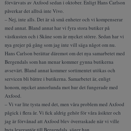
förvärvats av Axfood sedan i oktober. Enligt Hans Carlson
påverkar det alltså inte Vivo.
– Nej, inte alls. Det är så små enheter och vi kompenserar
med annat. Bland annat har vi fyra stora butiker på
västkusten och i Skåne som är mycket större. Sedan har vi
nya grejer på gång som jag inte vill säga något om nu.
Hans Carlson berättar däremot om det nya samarbetet med
Bergendals som han menar kommer gynna butikerna
avsevärt. Bland annat kommer sortimentet utökas och
servicen bli bättre i butikerna. Samarbetet är, enligt
honom, mycket annorlunda mot hur det fungerade med
Axfood.
– Vi var lite tysta med det, men våra problem med Axfood
pågick i flera år. Vi fick aldrig gehör för våra åsikter och
jag är förvånad att Axfood blev överraskade när vi ville
byta leverantör till Bergendals, säger han.