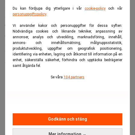
spricker.
Bolaget, som backas tungt av OpenAI-chefen Sam Altman,
Du kan fördjupa dig ytterligare i vår
cookie-policy
och vår
personuppgiftspolicy
.
tog i fjol in 465 miljoner dollar i en Series G-runda ledd av
Thrive Capital. Värderingen landade på 15,5 miljarder
Vi använder kakor och personuppgifter för dessa syften:
Nödvändiga cookies och liknande tekniker, anpassning av
dollar.
annonser, analys och utveckling, marknadsföring, innehåll,
Anläggningen Orion byggs i Malaga i delstaten
annons- och innehållsmätning, målgruppsstatistik,
produktutveckling, uppgifter om geografisk positionering,
Washington, strategiskt placerad nära Columbiafloden för
identifiering via enheten, lagring och åtkomst till information på en
enhet, säkerställa säkerhet, förhindra och upptäcka bedrägerier
att kunna mata Microsofts molninfrastruktur.
samt åtgärda fel.
ANNONS
Se våra
104 partners
Godkänn och stäng
Mer information →