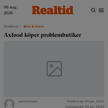
06 aug.
2026
Realtid.se
Börs & finans
Axfood köper problembutiker
administrator
Publicerad:
05 jan. 2005
Uppdaterad:
05 jan. 2005