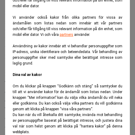
och/eller får tillgång till viss relevant information på din enhet, som
mobil eller dator.
Enligt FIA räknar omkring 71 procent av fusionsbolagen
Vi använder också kakor från olika partners för vissa av
nu med att leverera kommersiell el till elnätet någon gång
ändamålen som listas nedan som innebär att vår partners
och/eller får tillgång till viss relevant information på din enhet, som
under 2030-talet, rapporterar
Oilprice.com
.
mobil eller dator. Vi och våra
partners
använder.
Missa inte:
Slumpmässig upptäckt kan leda till stort
Användning av kakor innebär att vi behandlar personuppgifter som
batterigenombrott. Realtid
IP-adress, unika identifierare och beteendedata. Vår behandling av
Förtroendet har börjat omsättas i konkreta avtal om
personuppgifter sker med samtycke eller berättigat intresse som
laglig grund.
markval och elleveranser med techbolagen.
Bindande avtal med Microsoft
Dina val av kakor
Tydligast är Helion Energy, som för tre år sedan tecknade
Om du klickar på knappen “Godkänn och stäng” så samtycker du
ett elköpsavtal med Microsoft om minst 50 megawatt från
till att vi använder kakor för de ändamål som listas nedan. Under
knappen “Mer information” kan du välja vilka ändamål du vill neka
ett kommersiellt fusionskraftverk till 2028.
eller godkänna. Du kan också välja vilka partners du vill godkänna
Till skillnad från en avsiktsförklaring är avtalet bindande,
genom att klicka på knappen “visa våra partners”.
Du kan när du vill återkalla ditt samtycke, invända mot behandling
och Helion riskerar ekonomiska sanktioner från Microsoft
av personuppgifter baserat på berättigat intresse, och justera dina
och nätpartnern Constellation Energy om tidsplanen
val när som helst genom att klicka på “hantera kakor” på denna
webbplats.