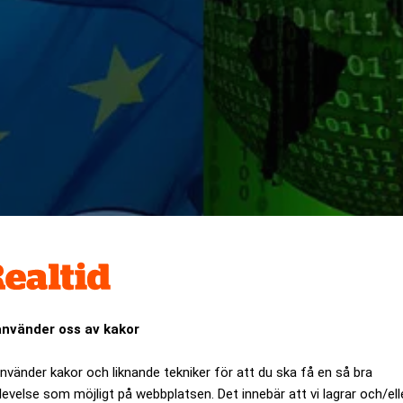
ls EU:s nya dataskyddslag GDPR börjar gälla – så uppger åt
använder oss av kakor
lagen. "Förvånande", tycker Sofia Gerstenfeld, vd för Visma
använder kakor och liknande tekniker för att du ska få en så bra
ANNONS
levelse som möjligt på webbplatsen. Det innebär att vi lagrar och/ell