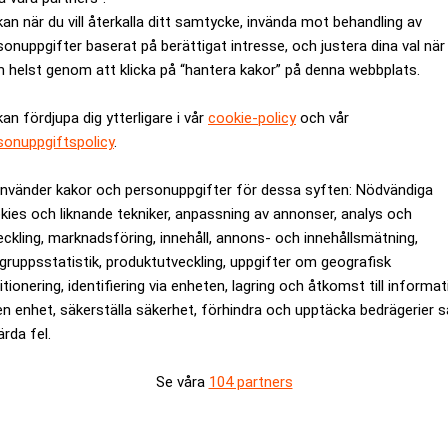
 25 maj och innebär i huvudsak att privatpersoner har rätt att 
kan när du vill återkalla ditt samtycke, invända mot behandling av
sonuppgifter baserat på berättigat intresse, och justera dina val när
ta om privatpersonen önskar det.
 helst genom att klicka på “hantera kakor” på denna webbplats.
e har lite eller inga kunskaper alls om hur GDPR påverkar dem. 
agen som ersätter PUL i Sverige.
kan fördjupa dig ytterligare i vår
cookie-policy
och vår
rar en sanktionsavgift på upp till 20 miljoner euro eller fyra p
sonuppgiftspolicy
.
för hur deras data hanteras, även om de låter en annan organisa
använder kakor och personuppgifter för dessa syften: Nödvändiga
ger anledning att se över IT-stödet och säkerställa att både da
kies och liknande tekniker, anpassning av annonser, analys och
R, säger Sofia Gerstenfeld.
eckling, marknadsföring, innehåll, annons- och innehållsmätning,
gruppsstatistik, produktutveckling, uppgifter om geografisk
rev är kostnadsfritt:
Prenumerera
itionering, identifiering via enheten, lagring och åtkomst till informa
en enhet, säkerställa säkerhet, förhindra och upptäcka bedrägerier 
ärda fel.
Se våra
104 partners