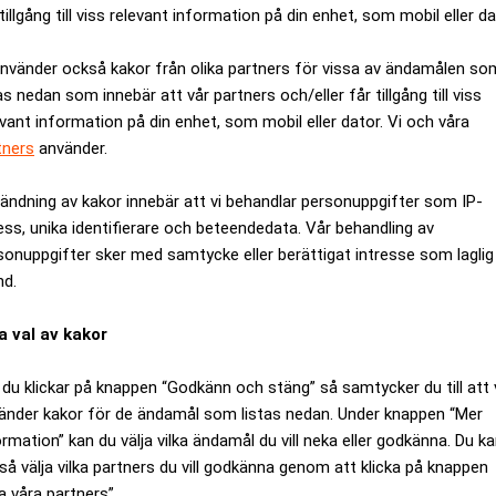
tillgång till viss relevant information på din enhet, som mobil eller da
använder också kakor från olika partners för vissa av ändamålen so
as nedan som innebär att vår partners och/eller får tillgång till viss
evant information på din enhet, som mobil eller dator. Vi och våra
tners
använder.
ändning av kakor innebär att vi behandlar personuppgifter som IP-
ess, unika identifierare och beteendedata. Vår behandling av
sonuppgifter sker med samtycke eller berättigat intresse som laglig
nd.
a val av kakor
fo genomfört på uppdrag av Visma.
du klickar på knappen “Godkänn och stäng” så samtycker du till att 
ver att organisationer tar större ansvar för hur man hanterar p
änder kakor för de ändamål som listas nedan. Under knappen “Mer
e stora mängder data som finns i dagens samhälle är det bra me
ormation” kan du välja vilka ändamål du vill neka eller godkänna. Du k
 det förvånande att så få privatpersoner känner till vilka rättig
så välja vilka partners du vill godkänna genom att klicka på knappen
sma Enterprise.
a våra partners”.