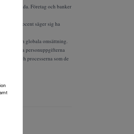
bli bortglömda. Företag och banker
Bara tre procent säger sig ha
rocent av sin globala omsättning.
tion behandla personuppgifterna
tasystemen och processerna som de
tion
samt