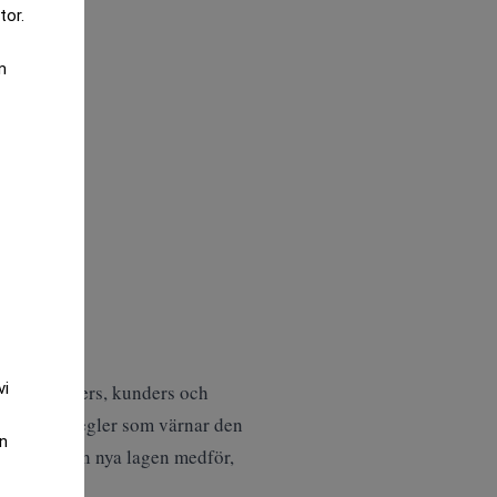
tor.
m
vi
rivatpersoners, kunders och
d tydliga regler som värnar den
an
heter som den nya lagen medför,