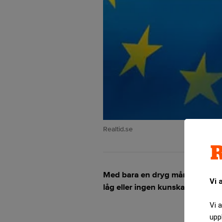
Realtid.se
Med bara en dryg månad kvar til
Vi 
låg eller ingen kunskap alls om 
Vi 
upp