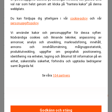
illojal.” Rättschefen ”uppfattade samtalet som synnerligen
val när som helst genom att klicka på “hantera kakor” på denna
obehagligt” samt att hon kände sig pressad att gå med på
webbplats.
generaldirektörens förslag, skrev hon vidare.
Du kan fördjupa dig ytterligare i vår
cookie-policy
och vår
Generaldirektören Monica Rodrigos ledarskap har tidigare
personuppgiftspolicy
.
ifrågasatt. I mars berättadec chefsåklagare Stefan
Vi använder kakor och personuppgifter för dessa syften:
Lundberg för Uppdrag granskning om hur han blev
Nödvändiga cookies och liknande tekniker, anpassning av
annonser, analys och utveckling, marknadsföring, innehåll,
omplacerad efter att han framfört intern kritik om dålig
annons- och innehållsmätning, målgruppsstatistik,
arbetsmiljö och tystnadskultur på Ekobrottsmyndigheten.
produktutveckling, uppgifter om geografisk positionering,
identifiering via enheten, lagring och åtkomst till information på en
Monica Rodrigo kallades till justitieutskottet för att
enhet, säkerställa säkerhet, förhindra och upptäcka bedrägerier
förklara sig inför politikerna.
Men efter utfrågningen
samt åtgärda fel.
kvarstod den politiska kritiken.
Se våra
104 partners
Läs mer från Realtid - vårt nyhetsbrev
Prenumerera
är kostnadsfritt:
Godkänn och stäng
Ekobrottsmyndigheten
Monica Rodrigo