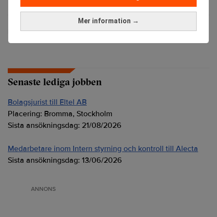
Mer information →
Realtid.se
Senaste lediga jobben
Bolagsjurist till Eltel AB
Placering:
Bromma, Stockholm
Sista ansökningsdag:
21/08/2026
Medarbetare inom Intern styrning och kontroll till Alecta
Sista ansökningsdag:
13/06/2026
ANNONS