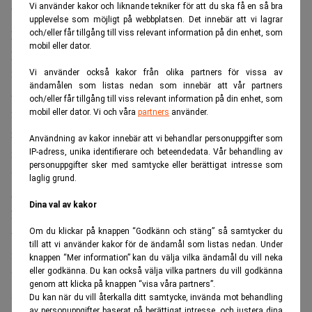
Vi använder kakor och liknande tekniker för att du ska få en så bra
biträdande rättschefen Birgitta Resenius men även EBM:s
upplevelse som möjligt på webbplatsen. Det innebär att vi lagrar
polischef och den verksamhetsansvarige för EBM:s
och/eller får tillgång till viss relevant information på din enhet, som
mobil eller dator.
polisoperativa verksamhet, ansåg en jurist vid
myndigheten att myndigheten skulle avstyrka förslaget om
Vi använder också kakor från olika partners för vissa av
ändamålen som listas nedan som innebär att vår partners
att göra EBM till behörig myndighet vid utbyte av
och/eller får tillgång till viss relevant information på din enhet, som
finansiell information i brottsförebyggande syfte i ett
mobil eller dator. Vi och våra
partners
använder.
remissvar till regeringen. Juristen ansåg även att att
Användning av kakor innebär att vi behandlar personuppgifter som
myndigheten inte heller skulle “ges åtkomst till konto- och
IP-adress, unika identifierare och beteendedata. Vår behandling av
personuppgifter sker med samtycke eller berättigat intresse som
värdefackssystemet för att förebygga och upptäcka
laglig grund.
allvarliga brott”. Men generaldirektören Monica Rodrigo
Dina val av kakor
höll inte med. Rättschefen valde sedan att upprätta en
Om du klickar på knappen “Godkänn och stäng” så samtycker du
tjänsteanteckning. I den återger hon ett samtal
till att vi använder kakor för de ändamål som listas nedan. Under
medgeneraldirektören, vilken frågade henne om hon
knappen “Mer information” kan du välja vilka ändamål du vill neka
eller godkänna. Du kan också välja vilka partners du vill godkänna
“insåg vilka signaler en sådan avvikande mening skulle
genom att klicka på knappen “visa våra partners”.
skicka till departementet och att jag skulle uppfattas som
Du kan när du vill återkalla ditt samtycke, invända mot behandling
av personuppgifter baserat på berättigat intresse, och justera dina