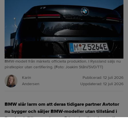
BMW-modell från märkets officiella produktion. I Ryssland säljs nu
piratkopior utan certifiering. (Foto: Joakim Ståhl/SVD/TT)
Karin
Publicerad:
12 juli 2026
Andersen
Uppdaterad:
12 juli 2026
BMW slår larm om att deras tidigare partner Avtotor
nu bygger och säljer BMW‑modeller utan tillstånd i
Ryssland. Bilarna saknar märkets kvalitetskontroll,
certifiering och digitala system – men köps ändå av