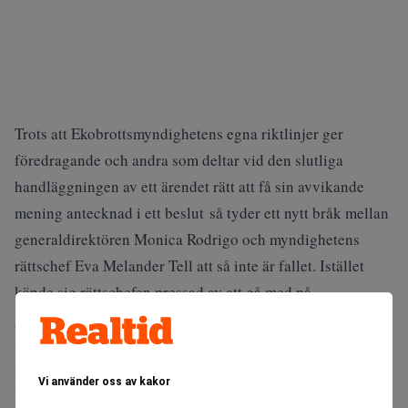
Trots att Ekobrottsmyndighetens egna riktlinjer ger
föredragande och andra som deltar vid den slutliga
handläggningen av ett ärendet rätt att få sin avvikande
mening antecknad i ett beslut så tyder ett nytt bråk mellan
generaldirektören Monica Rodrigo och myndighetens
rättschef Eva Melander Tell att så inte är fallet. Istället
kände sig rättschefen pressad av att gå med på
generaldirektörens linje under ett samtal som hon
upplevde som ”synnerligen obehagligt”. Det rapporterar
DI.
Vi använder oss av kakor
Med stöd av både rättschefen Eva Melander Tell,