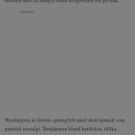
konsten med att mingla bland krogborden ute på stan.
ANNONS
Washington är förstås sprängfyllt med såväl komisk som
patetisk nostalgi. Trotjänaren bland bardiskar, tillika