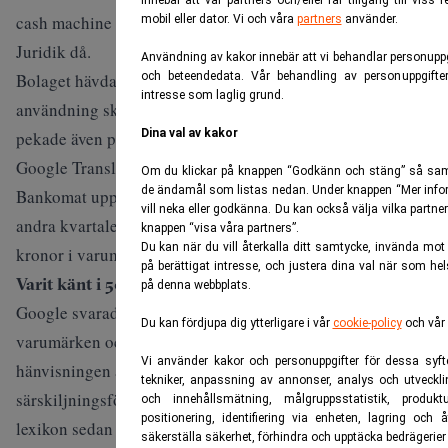
innebär att vår partners och/eller får tillgång till vis
cash machine i sina översättningstjänster, skrev
Dagens
mobil eller dator. Vi och våra
partners
använder.
Juridik
då.
Användning av kakor innebär att vi behandlar personuppgi
Bolaget hävdade att kännetecknet var känt och att Googles
och beteendedata. Vår behandling av personuppgifter
intresse som laglig grund.
användning skadade dess särskiljningsförmåga, och
Dina val av kakor
pekade även på att konkurrenter som Euronet använt
Google Translate för att rättfärdiga eget bruk av ordet.
Om du klickar på knappen “Godkänn och stäng” så samtyc
de ändamål som listas nedan. Under knappen “Mer infor
Bankomat uppgav i stämningen att man mellan 2019 och
vill neka eller godkänna. Du kan också välja vilka partn
andra kvartalet 2024 investerat omkring 37 miljoner
knappen “visa våra partners”.
Du kan när du vill återkalla ditt samtycke, invända mot
kronor i varumärket genom marknadsföring.
på berättigat intresse, och justera dina val när som he
Varit känt i 50 års tid
på denna webbplats.
Google svarade genom att i stället yrka att Bankomats
Du kan fördjupa dig ytterligare i vår
cookie-policy
och vår
varumärken och företagsnamn skulle hävas, med
Vi använder kakor och personuppgifter för dessa syf
hänvisningen att ordet saknar ursprunglig
tekniker, anpassning av annonser, analys och utveckli
särskiljningsförmåga och förekommit i 49 ordböcker och
och innehållsmätning, målgruppsstatistik, produkt
positionering, identifiering via enheten, lagring och 
lexikon sedan 1973.
säkerställa säkerhet, förhindra och upptäcka bedrägerier