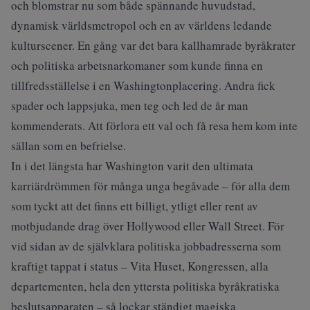
och blomstrar nu som både spännande huvudstad,
dynamisk världsmetropol och en av världens ledande
kulturscener. En gång var det bara kallhamrade byråkrater
och politiska arbetsnarkomaner som kunde finna en
tillfredsställelse i en Washingtonplacering. Andra fick
spader och lappsjuka, men teg och led de år man
kommenderats. Att förlora ett val och få resa hem kom inte
sällan som en befrielse.
In i det längsta har Washington varit den ultimata
karriärdrömmen för många unga begåvade – för alla dem
som tyckt att det finns ett billigt, ytligt eller rent av
motbjudande drag över Hollywood eller Wall Street. För
vid sidan av de självklara politiska jobbadresserna som
kraftigt tappat i status – Vita Huset, Kongressen, alla
departementen, hela den yttersta politiska byråkratiska
beslutsapparaten – så lockar ständigt magiska