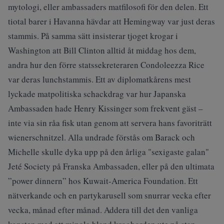
mytologi, eller ambassaders matfilosofi för den delen. Ett
tiotal barer i Havanna hävdar att Hemingway var just deras
stammis. På samma sätt insisterar tjoget krogar i
Washington att Bill Clinton alltid åt middag hos dem,
andra hur den förre statssekreteraren Condoleezza Rice
var deras lunchstammis. Ett av diplomatkårens mest
lyckade matpolitiska schackdrag var hur Japanska
Ambassaden hade Henry Kissinger som frekvent gäst –
inte via sin råa fisk utan genom att servera hans favoriträtt
wienerschnitzel. Alla undrade förstås om Barack och
Michelle skulle dyka upp på den årliga "sexigaste galan"
Jeté Society på Franska Ambassaden, eller på den ultimata
”power dinnern” hos Kuwait-America Foundation. Ett
nätverkande och en partykarusell som snurrar vecka efter
vecka, månad efter månad. Addera till det den vanliga