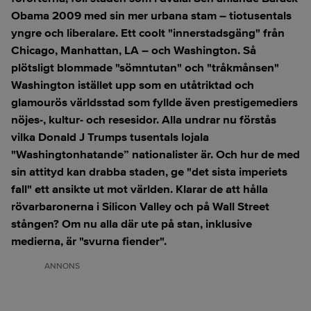
Obama 2009 med sin mer urbana stam – tiotusentals
yngre och liberalare. Ett coolt "innerstadsgäng" från
Chicago, Manhattan, LA – och Washington. Så
plötsligt blommade "sömntutan" och "tråkmånsen"
Washington istället upp som en utåtriktad och
glamourös världsstad som fyllde även prestigemediers
nöjes-, kultur- och resesidor. Alla undrar nu förstås
vilka Donald J Trumps tusentals lojala
"Washingtonhatande” nationalister är. Och hur de med
sin attityd kan drabba staden, ge "det sista imperiets
fall" ett ansikte ut mot världen. Klarar de att hålla
rövarbaronerna i Silicon Valley och på Wall Street
stången? Om nu alla där ute på stan, inklusive
medierna, är "svurna fiender".
ANNONS