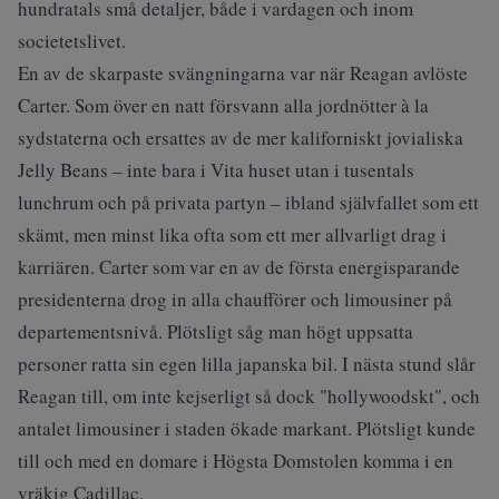
hundratals små detaljer, både i vardagen och inom
societetslivet.
En av de skarpaste svängningarna var när Reagan avlöste
Carter. Som över en natt försvann alla jordnötter à la
sydstaterna och ersattes av de mer kaliforniskt jovialiska
Jelly Beans – inte bara i Vita huset utan i tusentals
lunchrum och på privata partyn – ibland självfallet som ett
skämt, men minst lika ofta som ett mer allvarligt drag i
karriären. Carter som var en av de första energisparande
presidenterna drog in alla chaufförer och limousiner på
departementsnivå. Plötsligt såg man högt uppsatta
personer ratta sin egen lilla japanska bil. I nästa stund slår
Reagan till, om inte kejserligt så dock "hollywoodskt", och
antalet limousiner i staden ökade markant. Plötsligt kunde
till och med en domare i Högsta Domstolen komma i en
vräkig Cadillac.