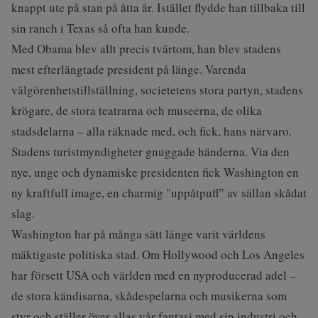
knappt ute på stan på åtta år. Istället flydde han tillbaka till
sin ranch i Texas så ofta han kunde.
Med Obama blev allt precis tvärtom, han blev stadens
mest efterlängtade president på länge. Varenda
välgörenhetstillställning, societetens stora partyn, stadens
krögare, de stora teatrarna och museerna, de olika
stadsdelarna – alla räknade med, och fick, hans närvaro.
Stadens turistmyndigheter gnuggade händerna. Via den
nye, unge och dynamiske presidenten fick Washington en
ny kraftfull image, en charmig "uppåtpuff" av sällan skådat
slag.
Washington har på många sätt länge varit världens
mäktigaste politiska stad. Om Hollywood och Los Angeles
har försett USA och världen med en nyproducerad adel –
de stora kändisarna, skådespelarna och musikerna som
styr och ställer över allas vår fantasi med sin industri och