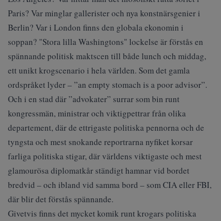
Paris? Var minglar gallerister och nya konstnärsgenier i
Berlin? Var i London finns den globala ekonomin i
soppan? "Stora lilla Washingtons" lockelse är förstås en
spännande politisk maktscen till både lunch och middag,
ett unikt krogscenario i hela världen. Som det gamla
ordspråket lyder – ”an empty stomach is a poor advisor”.
Och i en stad där ”advokater” surrar som bin runt
kongressmän, ministrar och viktigpettrar från olika
departement, där de ettrigaste politiska pennorna och de
tyngsta och mest snokande reportrarna nyfiket korsar
farliga politiska stigar, där världens viktigaste och mest
glamourösa diplomatkår ständigt hamnar vid bordet
bredvid – och ibland vid samma bord – som CIA eller FBI,
där blir det förstås spännande.
Givetvis finns det mycket komik runt krogars politiska