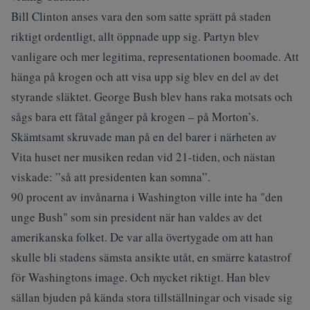
Bill Clinton anses vara den som satte sprätt på staden
riktigt ordentligt, allt öppnade upp sig. Partyn blev
vanligare och mer legitima, representationen boomade. Att
hänga på krogen och att visa upp sig blev en del av det
styrande släktet. George Bush blev hans raka motsats och
sågs bara ett fåtal gånger på krogen – på Morton’s.
Skämtsamt skruvade man på en del barer i närheten av
Vita huset ner musiken redan vid 21-tiden, och nästan
viskade: ”så att presidenten kan somna”.
90 procent av invånarna i Washington ville inte ha "den
unge Bush" som sin president när han valdes av det
amerikanska folket. De var alla övertygade om att han
skulle bli stadens sämsta ansikte utåt, en smärre katastrof
för Washingtons image. Och mycket riktigt. Han blev
sällan bjuden på kända stora tillställningar och visade sig