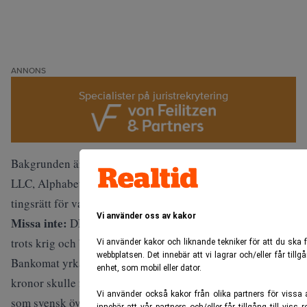
ANNONS
Specialister på juristrekrytering
Bakgrunden är att Bankomat AB år 2024 stämde Google
LLC, Alphabet Inc och Google Sweden vid Stockholms
tingsrätt för varumärkesintrång.
Vi använder oss av kakor
Missa inte:
DNB Carnegie slår rekord – tjänade miljarder
trots krig och börsoro. Realtid
Vi använder kakor och liknande tekniker för att du ska 
webbplatsen. Det innebär att vi lagrar och/eller får tillg
Bankomat yrkade att Google vid vite om tio miljoner
enhet, som mobil eller dator.
kronor skulle förbjudas att använda ordet ”Bankomat”
Vi använder också kakor från olika partners för vis
som svensk översättning av engelska termer som ATM och