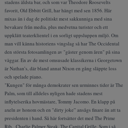
stadens äldsta bar, och som var Theodore Roosevelts
favorit, Old Ebbitt Grill, har hängt med sen 1856. Här
mixas än i dag de politiskt mest sakkunniga med sina
bevakare från media, plus medvetna turister och ett
uppklätt teaterklientel i en sorligt uppsluppen miljö. Om
man vill känna historiens vingslag så har The Occidental
den största fotosamlingen av "gäster genom åren" på sina
väggar. En av de mest omsusade klassikerna i Georgetown
är Nathan’s, där bland annat Nixon en gång släppte loss
och spelade piano.
"Kungen" för många demokrater sen urminnes tider är The
Palm, som till alldeles nyligen hade stadens mest
inflytelserika hovmästare, Tommy Jacomo. En klapp på
axeln av honom och en "dirty joke” ansågs finare än att ta
presidenten i hand. Så här fortsätter det med The Prime
Rib, Charlie Palmer Steak, The Capital Grille. Som i så