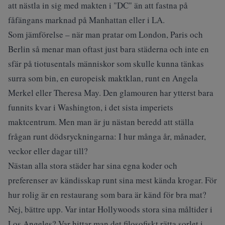
att nästla in sig med makten i "DC" än att fastna på
fåfängans marknad på Manhattan eller i LA.
Som jämförelse – när man pratar om London, Paris och
Berlin så menar man oftast just bara städerna och inte en
sfär på tiotusentals människor som skulle kunna tänkas
surra som bin, en europeisk maktklan, runt en Angela
Merkel eller Theresa May. Den glamouren har ytterst bara
funnits kvar i Washington, i det sista imperiets
maktcentrum. Men man är ju nästan beredd att ställa
frågan runt dödsryckningarna: I hur många år, månader,
veckor eller dagar till?
Nästan alla stora städer har sina egna koder och
preferenser av kändisskap runt sina mest kända krogar. För
hur rolig är en restaurang som bara är känd för bra mat?
Nej, bättre upp. Var intar Hollywoods stora sina måltider i
Los Angeles? Var hittar man det filosofiskt rätta sorlet i