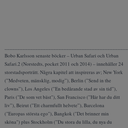
________________________________________________
Bobo Karlsson senaste böcker – Urban Safari och Urban
Safari.2 (Norstedts, pocket 2011 och 2014) – innehåller 24
storstadsporträtt. Några kapitel att inspireras av; New York
(”Medveten, mänsklig, modig”), Berlin (”Send in the
clowns”), Los Angeles (”En bedårande stad av sin tid”),
Paris ("De som vet bäst"), San Francisco (”Här har du ditt
liv”), Beirut (”Ett charmfullt helvete”), Barcelona
("Europas största ego"), Bangkok ("Det brinner min
sköna") plus Stockholm (”Du stora du lilla, du nya du