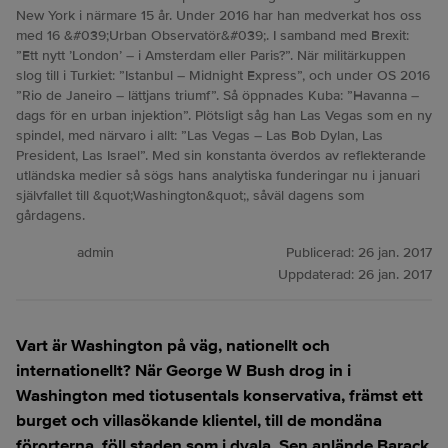
New York i närmare 15 år. Under 2016 har han medverkat hos oss
med 16 &#039;Urban Observatör&#039;. I samband med Brexit:
”Ett nytt ’London’ – i Amsterdam eller Paris?”. När militärkuppen
slog till i Turkiet: ”Istanbul – Midnight Express”, och under OS 2016
”Rio de Janeiro – lättjans triumf”. Så öppnades Kuba: ”Havanna –
dags för en urban injektion”. Plötsligt såg han Las Vegas som en ny
spindel, med närvaro i allt: ”Las Vegas – Las Bob Dylan, Las
President, Las Israel”. Med sin konstanta överdos av reflekterande
utländska medier så sögs hans analytiska funderingar nu i januari
självfallet till &quot;Washington&quot;, såväl dagens som
gårdagens.
admin
Publicerad:
26 jan. 2017
Uppdaterad:
26 jan. 2017
Vart är Washington på väg, nationellt och
internationellt? När George W Bush drog in i
Washington med tiotusentals konservativa, främst ett
burget och villasökande klientel, till de mondäna
förorterna, föll staden som i dvala. Sen anlände Barack