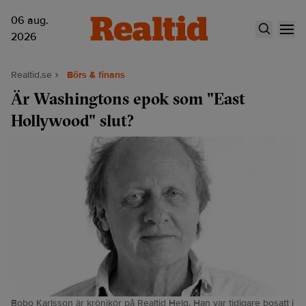
06 aug.
2026
Realtid.se
Börs & finans
Är Washingtons epok som "East
Hollywood" slut?
Bobo Karlsson är krönikör på Realtid Helg. Han var tidigare bosatt i