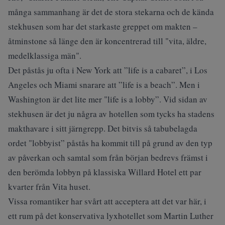
många sammanhang är det de stora stekarna och de kända
stekhusen som har det starkaste greppet om makten –
åtminstone så länge den är koncentrerad till "vita, äldre,
medelklassiga män".
Det påstås ju ofta i New York att ”life is a cabaret”, i Los
Angeles och Miami snarare att ”life is a beach”. Men i
Washington är det lite mer "life is a lobby”. Vid sidan av
stekhusen är det ju några av hotellen som tycks ha stadens
makthavare i sitt järngrepp. Det bitvis så tabubelagda
ordet "lobbyist” påstås ha kommit till på grund av den typ
av påverkan och samtal som från början bedrevs främst i
den berömda lobbyn på klassiska Willard Hotel ett par
kvarter från Vita huset.
Vissa romantiker har svårt att acceptera att det var här, i
ett rum på det konservativa lyxhotellet som Martin Luther