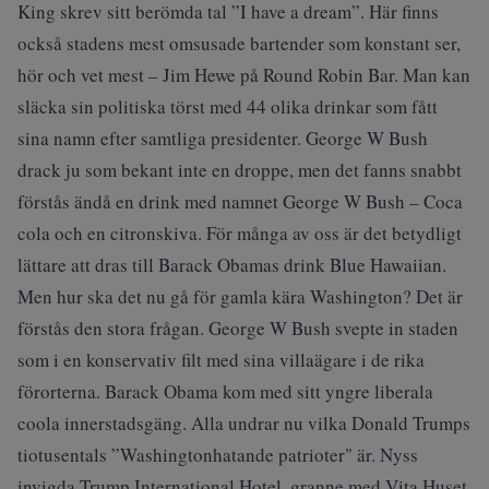
King skrev sitt berömda tal ”I have a dream”. Här finns
också stadens mest omsusade bartender som konstant ser,
hör och vet mest – Jim Hewe på Round Robin Bar. Man kan
släcka sin politiska törst med 44 olika drinkar som fått
sina namn efter samtliga presidenter. George W Bush
drack ju som bekant inte en droppe, men det fanns snabbt
förstås ändå en drink med namnet George W Bush – Coca
cola och en citronskiva. För många av oss är det betydligt
lättare att dras till Barack Obamas drink Blue Hawaiian.
Men hur ska det nu gå för gamla kära Washington? Det är
förstås den stora frågan. George W Bush svepte in staden
som i en konservativ filt med sina villaägare i de rika
förorterna. Barack Obama kom med sitt yngre liberala
coola innerstadsgäng. Alla undrar nu vilka Donald Trumps
tiotusentals ”Washingtonhatande patrioter" är. Nyss
invigda Trump International Hotel, granne med Vita Huset