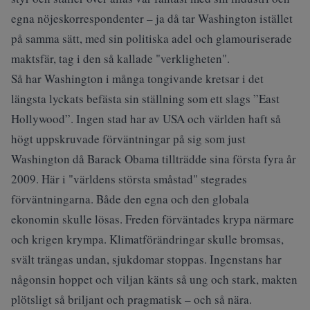
egna nöjeskorrespondenter – ja då tar Washington istället
på samma sätt, med sin politiska adel och glamouriserade
maktsfär, tag i den så kallade "verkligheten".
Så har Washington i många tongivande kretsar i det
längsta lyckats befästa sin ställning som ett slags ”East
Hollywood”. Ingen stad har av USA och världen haft så
högt uppskruvade förväntningar på sig som just
Washington då Barack Obama tillträdde sina första fyra år
2009. Här i "världens största småstad" stegrades
förväntningarna. Både den egna och den globala
ekonomin skulle lösas. Freden förväntades krypa närmare
och krigen krympa. Klimatförändringar skulle bromsas,
svält trängas undan, sjukdomar stoppas. Ingenstans har
någonsin hoppet och viljan känts så ung och stark, makten
plötsligt så briljant och pragmatisk – och så nära.