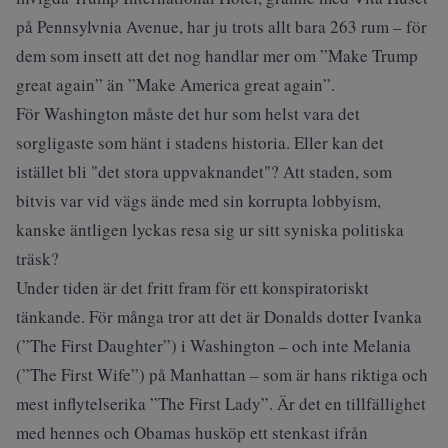
på Pennsylvnia Avenue, har ju trots allt bara 263 rum – för
dem som insett att det nog handlar mer om ”Make Trump
great again” än ”Make America great again”.
För Washington måste det hur som helst vara det
sorgligaste som hänt i stadens historia. Eller kan det
istället bli "det stora uppvaknandet"? Att staden, som
bitvis var vid vägs ände med sin korrupta lobbyism,
kanske äntligen lyckas resa sig ur sitt syniska politiska
träsk?
Under tiden är det fritt fram för ett konspiratoriskt
tänkande. För många tror att det är Donalds dotter Ivanka
(”The First Daughter”) i Washington – och inte Melania
(”The First Wife”) på Manhattan – som är hans riktiga och
mest inflytelserika ”The First Lady”. Är det en tillfällighet
med hennes och Obamas husköp ett stenkast ifrån