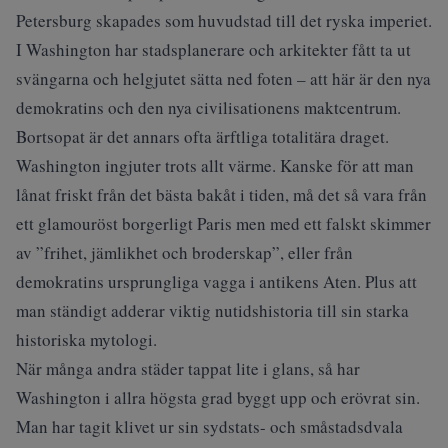
Petersburg skapades som huvudstad till det ryska imperiet.
I Washington har stadsplanerare och arkitekter fått ta ut
svängarna och helgjutet sätta ned foten – att här är den nya
demokratins och den nya civilisationens maktcentrum.
Bortsopat är det annars ofta ärftliga totalitära draget.
Washington ingjuter trots allt värme. Kanske för att man
lånat friskt från det bästa bakåt i tiden, må det så vara från
ett glamouröst borgerligt Paris men med ett falskt skimmer
av ”frihet, jämlikhet och broderskap”, eller från
demokratins ursprungliga vagga i antikens Aten. Plus att
man ständigt adderar viktig nutidshistoria till sin starka
historiska mytologi.
När många andra städer tappat lite i glans, så har
Washington i allra högsta grad byggt upp och erövrat sin.
Man har tagit klivet ur sin sydstats- och småstadsdvala