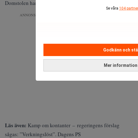
Domstolen har nu gått på Googles linje.
Se våra
104 partne
ANNONS
Godkänn och st
Mer information
Läs även:
Kamp om kontanter – regeringens förslag
sågas: ”Verkningslöst”. Dagens PS