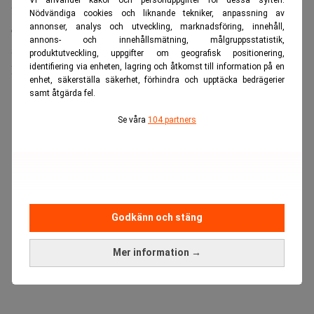
undantagsklausulen skulle tolkas snävt. Det vill säga att
Nödvändiga cookies och liknande tekniker, anpassning av
den endast gällde skador som direkt beordrats av en stat
annonser, analys och utveckling, marknadsföring, innehåll,
annons- och innehållsmätning, målgruppsstatistik,
som en krigshandling.
produktutveckling, uppgifter om geografisk positionering,
identifiering via enheten, lagring och åtkomst till information på en
Domstolen gick på försäkringsbolagens linje.
enhet, säkerställa säkerhet, förhindra och upptäcka bedrägerier
samt åtgärda fel.
ANNONS
Se våra
104 partners
Godkänn och stäng
Mer information →