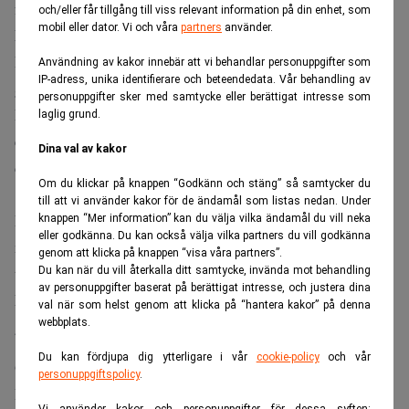
försäkringsavtalen står Nord Stream AG utan ersättning.
och/eller får tillgång till viss relevant information på din enhet, som
mobil eller dator. Vi och våra
partners
använder.
Läs också:
Bekräftat – det var sabotage av Nord Stream.
Realtid
Användning av kakor innebär att vi behandlar personuppgifter som
IP-adress, unika identifierare och beteendedata. Vår behandling av
580 miljoner euro uteblir
personuppgifter sker med samtycke eller berättigat intresse som
Bolaget hade, enligt
Focus
, krävt omkring 580 miljoner
laglig grund.
euro från sina försäkringsgivare, där Lloyd’s och Arch är
Dina val av kakor
de största aktörerna.
Om du klickar på knappen “Godkänn och stäng” så samtycker du
till att vi använder kakor för de ändamål som listas nedan. Under
Domen innebär att försäkringsbolagen slipper en av de
knappen “Mer information” kan du välja vilka ändamål du vill neka
eller godkänna. Du kan också välja vilka partners du vill godkänna
mest uppmärksammade skadeutbetalningarna i modern
genom att klicka på knappen “visa våra partners”.
tid.
Du kan när du vill återkalla ditt samtycke, invända mot behandling
av personuppgifter baserat på berättigat intresse, och justera dina
Läs också:
Putin: Ryssland redo att återuppta
val när som helst genom att klicka på “hantera kakor” på denna
webbplats.
gasleveranser genom Nord Stream. Realtid
Du kan fördjupa dig ytterligare i vår
cookie-policy
och vår
Ordet ”indirekt” var avgörande
personuppgiftspolicy
.
I rätten argumenterade Nord Stream AG:s advokater för att
Vi använder kakor och personuppgifter för dessa syften: