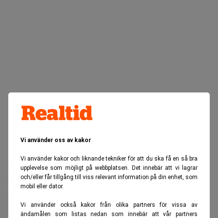
Vi använder oss av kakor
Vi använder kakor och liknande tekniker för att du ska få en så bra
Sprängningarna vid kusten utanför Bornholm inträffade i
upplevelse som möjligt på webbplatsen. Det innebär att vi lagrar
och/eller får tillgång till viss relevant information på din enhet, som
Clare Moulder
september 2022. Nu slår domaren
fast att
mobil eller dator.
förstörelsen av rörledningarna var en följd av kriget.
Vi använder också kakor från olika partners för vissa av
Eftersom krig är inskrivet som undantag i
ändamålen som listas nedan som innebär att vår partners