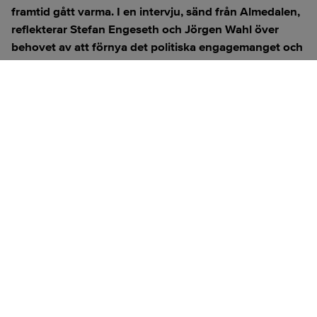
framtid gått varma. I en intervju, sänd från Almedalen,
reflekterar Stefan Engeseth och Jörgen Wahl över
behovet av att förnya det politiska engagemanget och
hur modern teknik kan användas för att överbrygga
klyftan mellan medborgare och beslutsfattare.
Titta på
videosidan
för en ren videoupplevelse.
ANNONS