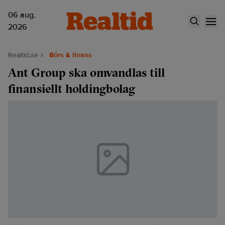
06 aug.
2026
Realtid.se
Börs & finans
Ant Group ska omvandlas till
finansiellt holdingbolag