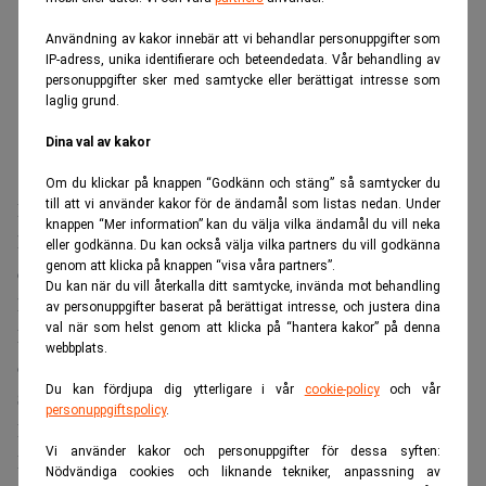
Användning av kakor innebär att vi behandlar personuppgifter som
IP-adress, unika identifierare och beteendedata. Vår behandling av
personuppgifter sker med samtycke eller berättigat intresse som
laglig grund.
Dina val av kakor
Om du klickar på knappen “Godkänn och stäng” så samtycker du
till att vi använder kakor för de ändamål som listas nedan. Under
Produktionen sker dels med komponentlager som blev
knappen “Mer information” kan du välja vilka ändamål du vill neka
kvar efter att BMW 2022 valde att lämna Ryssland, och
eller godkänna. Du kan också välja vilka partners du vill godkänna
genom att klicka på knappen “visa våra partners”.
dels med delar som tillverkats lokalt men som saknar den
Du kan när du vill återkalla ditt samtycke, invända mot behandling
kvalitetskontroll som bilmärket står för.
av personuppgifter baserat på berättigat intresse, och justera dina
val när som helst genom att klicka på “hantera kakor” på denna
Läs också:
Nya sanktioner mot Ryssland – ska slå mot
webbplats.
oljan. Realtid
Du kan fördjupa dig ytterligare i vår
cookie-policy
och vår
Säljs som premium
personuppgiftspolicy
.
Prislappen för en piratkopierad BMW ligger enligt,
The
Vi använder kakor och personuppgifter för dessa syften:
Moscow Times
, på 12–14 miljoner rubel, motsvarande
Nödvändiga cookies och liknande tekniker, anpassning av