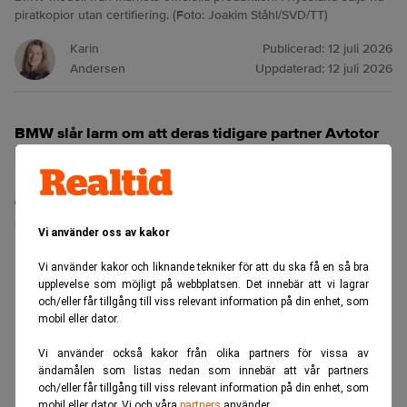
piratkopior utan certifiering. (Foto: Joakim Ståhl/SVD/TT)
Karin
Publicerad:
12 juli 2026
Andersen
Uppdaterad:
12 juli 2026
BMW slår larm om att deras tidigare partner Avtotor
nu bygger och säljer BMW‑modeller utan tillstånd i
Ryssland. Bilarna saknar märkets kvalitetskontroll,
certifiering och digitala system – men köps ändå av
ryska kunder.
Vi använder oss av kakor
ANNONS
Vi använder kakor och liknande tekniker för att du ska få en så bra
upplevelse som möjligt på webbplatsen. Det innebär att vi lagrar
och/eller får tillgång till viss relevant information på din enhet, som
mobil eller dator.
Vi använder också kakor från olika partners för vissa av
ändamålen som listas nedan som innebär att vår partners
och/eller får tillgång till viss relevant information på din enhet, som
mobil eller dator. Vi och våra
partners
använder.