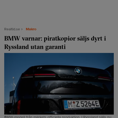
Realtid.se
Makro
BMW varnar: piratkopior säljs dyrt i
Ryssland utan garanti
BMW-modell från märkets officiella produktion. I Ryssland säljs nu