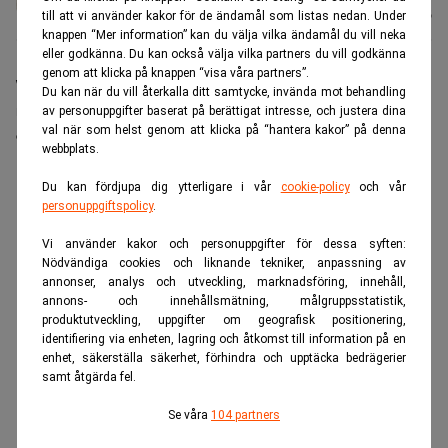
Andersen
Uppdaterad:
21 juli 2026
till att vi använder kakor för de ändamål som listas nedan. Under
knappen “Mer information” kan du välja vilka ändamål du vill neka
eller godkänna. Du kan också välja vilka partners du vill godkänna
genom att klicka på knappen “visa våra partners”.
Warren Buffett fyller 96 nästa månad. I en intervju
Du kan när du vill återkalla ditt samtycke, invända mot behandling
med CNBC ser han tillbaka på sin investeringskarriär
av personuppgifter baserat på berättigat intresse, och justera dina
val när som helst genom att klicka på “hantera kakor” på denna
och beskriver den som ett resultat av tillfälligheter.
webbplats.
ANNONS
Du kan fördjupa dig ytterligare i vår
cookie-policy
och vår
personuppgiftspolicy
.
Vi använder kakor och personuppgifter för dessa syften:
Nödvändiga cookies och liknande tekniker, anpassning av
annonser, analys och utveckling, marknadsföring, innehåll,
annons- och innehållsmätning, målgruppsstatistik,
produktutveckling, uppgifter om geografisk positionering,
identifiering via enheten, lagring och åtkomst till information på en
enhet, säkerställa säkerhet, förhindra och upptäcka bedrägerier
samt åtgärda fel.
Se våra
104 partners