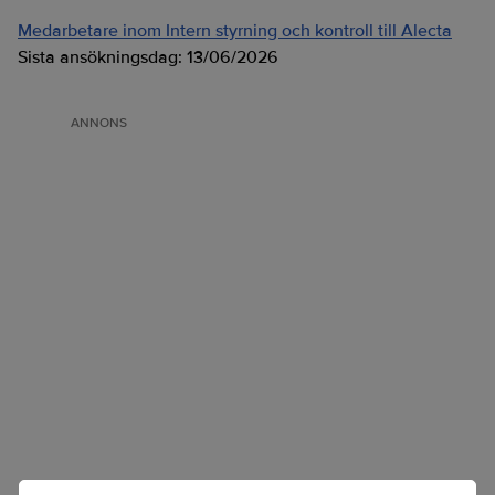
Medarbetare inom Intern styrning och kontroll till Alecta
Sista ansökningsdag:
13/06/2026
ANNONS