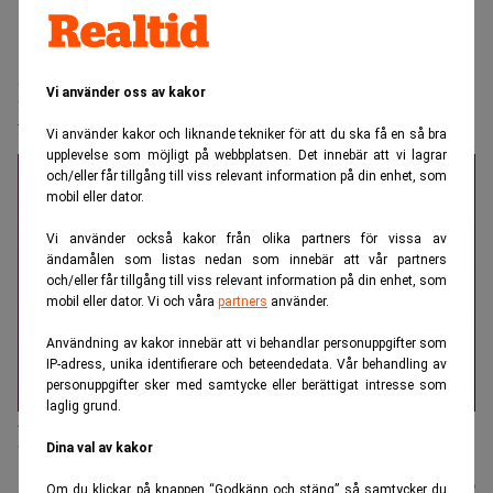
Realtid.se
Makro
Buffett: ”Jag kan vara en av de tio mest
Vi använder oss av kakor
tursamma”
Vi använder kakor och liknande tekniker för att du ska få en så bra
upplevelse som möjligt på webbplatsen. Det innebär att vi lagrar
och/eller får tillgång till viss relevant information på din enhet, som
mobil eller dator.
Vi använder också kakor från olika partners för vissa av
ändamålen som listas nedan som innebär att vår partners
och/eller får tillgång till viss relevant information på din enhet, som
mobil eller dator. Vi och våra
partners
använder.
Användning av kakor innebär att vi behandlar personuppgifter som
IP-adress, unika identifierare och beteendedata. Vår behandling av
personuppgifter sker med samtycke eller berättigat intresse som
laglig grund.
Affärsikonen Warren Buffett beskriver sin karriär som ett resultat
av tillfälligheter. (Foto: Nati Harnik/AP/TT)
Dina val av kakor
Karin
Publicerad:
20 juli 2026
Om du klickar på knappen “Godkänn och stäng” så samtycker du