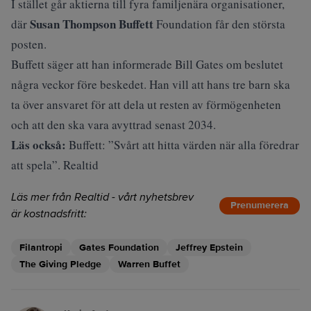
I stället går aktierna till fyra familjenära organisationer,
Susan Thompson Buffett
där
Foundation får den största
posten.
Buffett säger att han informerade Bill Gates om beslutet
några veckor före beskedet. Han vill att hans tre barn ska
ta över ansvaret för att dela ut resten av förmögenheten
och att den ska vara avyttrad senast 2034.
Läs också:
Buffett: ”Svårt att hitta värden när alla föredrar
att spela”. Realtid
Läs mer från Realtid - vårt nyhetsbrev
Prenumerera
är kostnadsfritt:
Filantropi
Gates Foundation
Jeffrey Epstein
The Giving Pledge
Warren Buffet