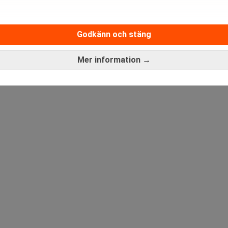
Medarbetare inom Intern styrni
Godkänn och stäng
Sista ansökningsdag:
13/06/
Mer information →
ANNONS