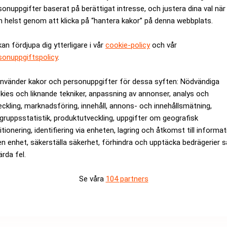
sonuppgifter baserat på berättigat intresse, och justera dina val när
örling och Akei, som tillsammans innehar cirka 49,3 procent av a
 helst genom att klicka på “hantera kakor” på denna webbplats.
t på vissa villkor, skriver Latour Industries.
åbörjas idag den 14 december 2020 och avslutas den 22 januari
kan fördjupa dig ytterligare i vår
cookie-policy
och vår
Öhrlings PricewaterhouseCoopers för avgivande av ett värdering
sonuppgiftspolicy
.
använder kakor och personuppgifter för dessa syften: Nödvändiga
ivare och Roschier Advokatbyrå legal rådgivare till Latour Indu
kies och liknande tekniker, anpassning av annonser, analys och
eckling, marknadsföring, innehåll, annons- och innehållsmätning,
rev är kostnadsfritt:
Prenumerera
gruppsstatistik, produktutveckling, uppgifter om geografisk
itionering, identifiering via enheten, lagring och åtkomst till informa
&A
en enhet, säkerställa säkerhet, förhindra och upptäcka bedrägerier 
ärda fel.
Se våra
104 partners