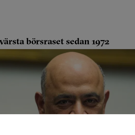
ärsta börsraset sedan 1972