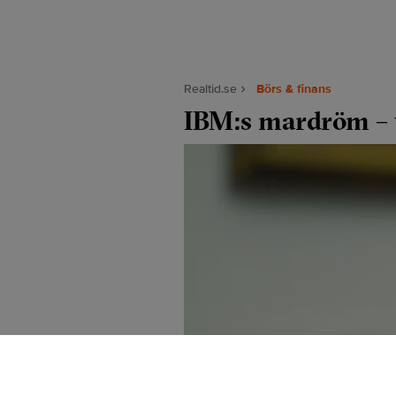
Realtid.se
Börs & finans
IBM:s mardröm – v