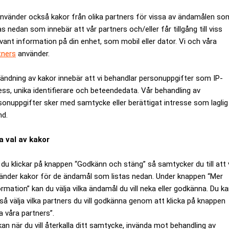
använder också kakor från olika partners för vissa av ändamålen so
as nedan som innebär att vår partners och/eller får tillgång till viss
evant information på din enhet, som mobil eller dator. Vi och våra
tners
använder.
ändning av kakor innebär att vi behandlar personuppgifter som IP-
ess, unika identifierare och beteendedata. Vår behandling av
sonuppgifter sker med samtycke eller berättigat intresse som laglig
nd.
a val av kakor
du klickar på knappen “Godkänn och stäng” så samtycker du till att 
ort ett rekommenderat kontanterbjudande om 10,75 kronor per akti
änder kakor för de ändamål som listas nedan. Under knappen “Mer
iostyrning. Det totala budvärdet uppgår till cirka 604 miljoner 
ormation” kan du välja vilka ändamål du vill neka eller godkänna. Du k
 motsvarar en premie om 30,5 procent i förhållande till stäng
så välja vilka partners du vill godkänna genom att klicka på knappen
örandet av det offentliga erbjudandet.
a våra partners”.
hälligt Allgons aktieägare att acceptera erbjudandet. Verdane
kan när du vill återkalla ditt samtycke, invända mot behandling av