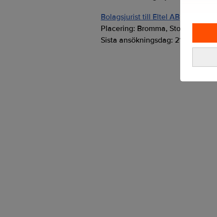
Bolagsjurist till Eltel AB
Placering:
Bromma, Stockholm
Sista ansökningsdag:
21/08/2026