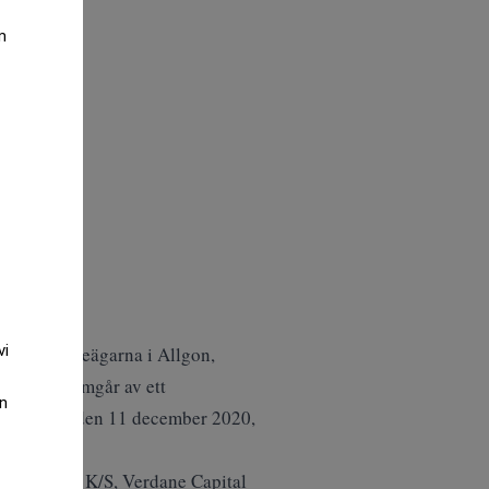
m
vi
e till aktieägarna i Allgon,
kronor, framgår av ett
an
ningskursen den 11 december 2020,
 Capital VI K/S, Verdane Capital