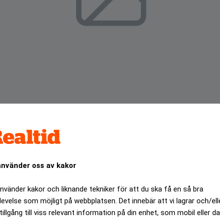
använder oss av kakor
gjort ett rekommenderat kontanterbjudande till aktieägarna i
använder kakor och liknande tekniker för att du ska få en så bra
levelse som möjligt på webbplatsen. Det innebär att vi lagrar och/ell
ANNONS
tillgång till viss relevant information på din enhet, som mobil eller da