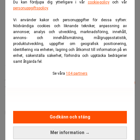
Du kan fördjupa dig ytterligare i vår
cookie-policy
och vår
personuppgiftspolicy
.
Vi använder kakor och personuppgifter för dessa syften:
Nödvändiga cookies och liknande tekniker, anpassning av
annonser, analys och utveckling, marknadsföring, innehåll,
annons- och innehållsmätning, målgruppsstatistik,
produktutveckling, uppgifter om geografisk positionering,
identifiering via enheten, lagring och åtkomst till information på en
enhet, säkerställa säkerhet, förhindra och upptäcka bedrägerier
samt åtgärda fel.
Svarsfrekvensen var 82 procent.
Se våra
104 partners
Läs mer från Realtid - vårt nyhetsbrev
Prenumerera
är kostnadsfritt:
administrator
Godkänn och stäng
Mer information →