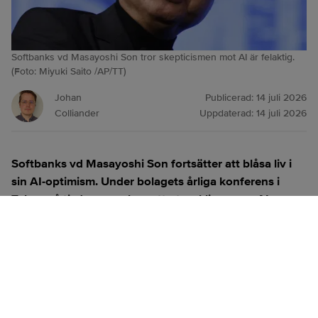
Softbanks vd Masayoshi Son tror skepticismen mot AI är felaktig.
(Foto: Miyuki Saito /AP/TT)
Johan
Publicerad:
14 juli 2026
Colliander
Uppdaterad:
14 juli 2026
Softbanks vd Masayoshi Son fortsätter att blåsa liv i
sin AI-optimism. Under bolagets årliga konferens i
Tokyo på tisdagen sa han att utvecklingen av AI
kommer att kräva investeringar på 5 000 miljarder
dollar, motsvarande cirka 800 000 miljarder yen, varje
år fram till 2040. Han avfärdade samtidigt tanken på
att det skulle vara en bubbla som ”absurd”.
ANNONS