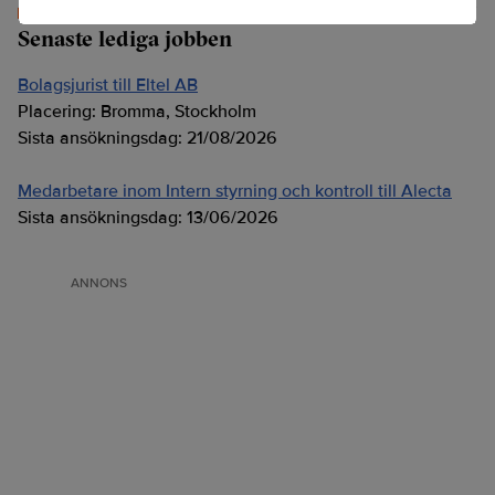
Senaste lediga jobben
Bolagsjurist till Eltel AB
Placering:
Bromma, Stockholm
Sista ansökningsdag:
21/08/2026
Medarbetare inom Intern styrning och kontroll till Alecta
Sista ansökningsdag:
13/06/2026
ANNONS