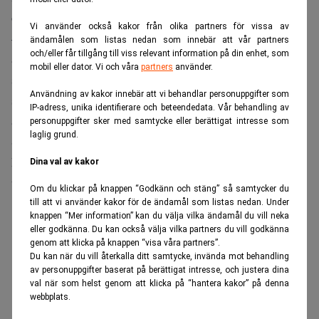
och Schroders trea.
Vi använder också kakor från olika partners för vissa av
– Det känns fantastiskt roligt. Jag är otroligt stolt. Vi har
ändamålen som listas nedan som innebär att vår partners
och/eller får tillgång till viss relevant information på din enhet, som
arbetat extremt målmedvetet mot de här segmenten och
mobil eller dator. Vi och våra
partners
använder.
satsat mycket på produktutveckling, kundservice och
Användning av kakor innebär att vi behandlar personuppgifter som
support under de senaste åren. Det här är ett kvitto på att
IP-adress, unika identifierare och beteendedata. Vår behandling av
arbetet har lönat sig, säger Alfred Bergs vd Thomas
personuppgifter sker med samtycke eller berättigat intresse som
laglig grund.
Scherp.
Det är första gången som Prospera gör denna typ av
Dina val av kakor
undersökning.
Om du klickar på knappen “Godkänn och stäng” så samtycker du
till att vi använder kakor för de ändamål som listas nedan. Under
ANNONS
knappen “Mer information” kan du välja vilka ändamål du vill neka
eller godkänna. Du kan också välja vilka partners du vill godkänna
genom att klicka på knappen “visa våra partners”.
Du kan när du vill återkalla ditt samtycke, invända mot behandling
av personuppgifter baserat på berättigat intresse, och justera dina
val när som helst genom att klicka på “hantera kakor” på denna
webbplats.