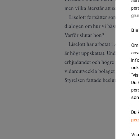
adr
men vilka återstår att se tills henne
per
gru
– Liselott fortsätter som koncernc
dialogen om hur vi bäst kan nyttja
Din
Varför slutar hon?
– Liselott har arbetat i Aleris i t
Om 
är högt uppskattat. Under hennes l
anv
inf
erbjudandet och högre tillväxt i fö
ock
vidareutveckla bolaget i nästa fas
“vis
Styrelsen fattade beslut att det b
Du 
per
som
Du 
per
Vi 