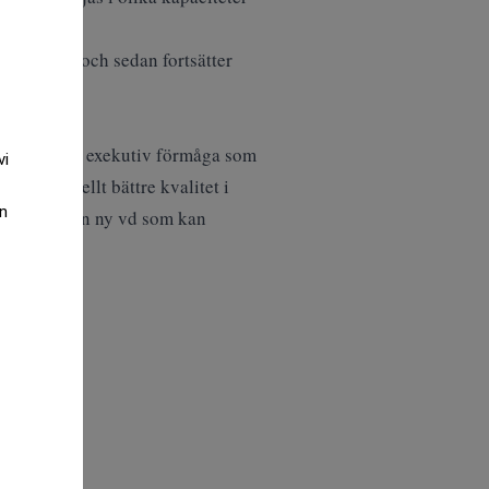
i nästa år och sedan fortsätter
te och haft en exekutiv förmåga som
vi
ed generellt bättre kvalitet i
an
et att utse en ny vd som kan