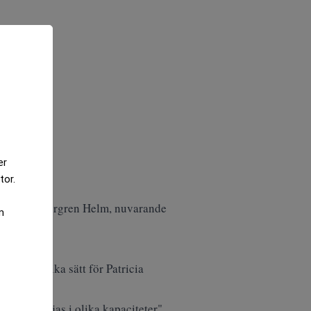
er
tor.
exander Wennergren Helm, nuvarande
m
beta på olika sätt för Patricia
 framöver.
s ska "nyttjas i olika kapaciteter"