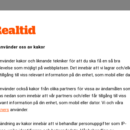
använder oss av kakor
använder kakor och liknande tekniker för att du ska få en så bra
levelse som möjligt på webbplatsen. Det innebär att vi lagrar och/ell
tillgång till viss relevant information på din enhet, som mobil eller da
 för Investor-ägda koncernen Aleris. Hennes ersättare blir Al
använder också kakor från olika partners för vissa av ändamålen so
as nedan som innebär att vår partners och/eller får tillgång till viss
evant information på din enhet, som mobil eller dator. Vi och våra
, enligt ett pressmeddelande.
tners
använder.
nchef tills dess att Helm är på plats och hon ska fortsätta att ar
det oklart hur mycket hon ska arbeta med de två verksamheterna
ändning av kakor innebär att vi behandlar personuppgifter som IP-
rporate relations och kommunikation, säger till Realtid att Kilaa