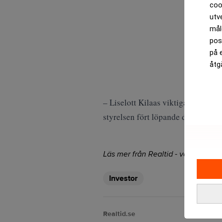
coo
utv
mål
pos
på 
åtg
– Liselott Kilaas viktiga insats ha
styrelsen fört löpande dialog med 
Läs mer från Realtid - vårt nyhetsb
Investor
Realtid.se