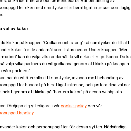
ess, unika identifierare och beteendedata. Vår behandling av
s ersättare tillträder.
sonuppgifter sker med samtycke eller berättigat intresse som laglig
nd.
hef till dess att Alexander Wennergren Helm är på plats i februar
 hennes kapacitet framåt, säger han.
a val av kakor
io år och tre år som vd. Hon har gjort ett mycket värdefullt arbe
du klickar på knappen “Godkänn och stäng” så samtycker du till att 
edning har bolaget förbättrats på viktiga områden, bland annat m
änder kakor för de ändamål som listas nedan. Under knappen “Mer
ormation” kan du välja vilka ändamål du vill neka eller godkänna. Du k
retaget. Det har givit styrelsen en god plattform att fatta beslut
så välja vilka partners du vill godkänna genom att klicka på knappen
.
a våra partners”.
ehövs ny ledarskap för nästa fas?
kan när du vill återkalla ditt samtycke, invända mot behandling av
sonuppgifter baserat på berättigat intresse, och justera dina val när
ANNONS
 helst genom att klicka på “hantera kakor” på denna webbplats.
kan fördjupa dig ytterligare i vår
cookie-policy
och vår
sonuppgiftspolicy
.
använder kakor och personuppgifter för dessa syften: Nödvändiga