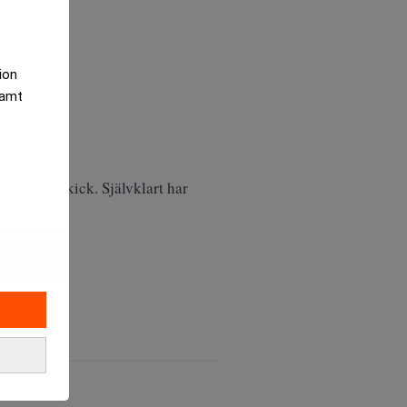
tion
samt
 i bättre skick. Självklart har