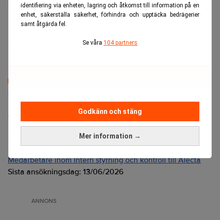
identifiering via enheten, lagring och åtkomst till information på en
Alecta
Carlyle Group
enhet, säkerställa säkerhet, förhindra och upptäcka bedrägerier
samt åtgärda fel.
Realtid.se
Se våra
104 partners
Senaste lediga jobben
Godkänn och stäng
Bolagsjurist till Eltel AB
Placering:
Bromma, Stockholm
Sista ansökningsdag:
21/08/2026
Mer information →
Medarbetare inom Intern styrning och kontroll till Alecta
Sista ansökningsdag:
13/06/2026
ANNONS