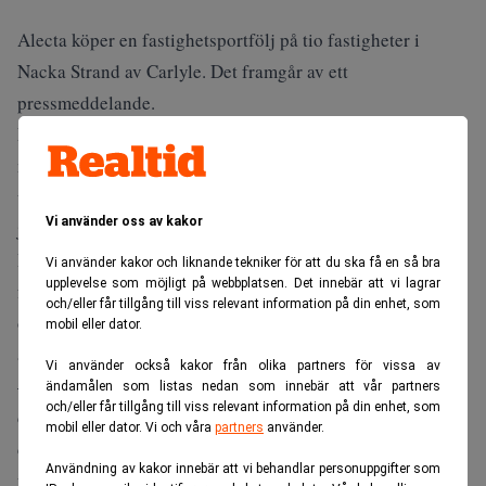
Alecta köper en fastighetsportfölj på tio fastigheter i
Nacka Strand av Carlyle. Det framgår av ett
pressmeddelande.
De tio fastigheterna omfattar cirka 110.000 kvadratmeter
med huvudsak kontor, hotell, publika lokaler och
utbildningslokaler. Alecta tillträdde fastigheterna den 11
Vi använder oss av kakor
januari 2017.
Hela området förvärvades 2012 av Carlyle som har tagit
Vi använder kakor och liknande tekniker för att du ska få en så bra
upplevelse som möjligt på webbplatsen. Det innebär att vi lagrar
fram nya detaljplaner som tillåter nybyggnad av bostäder
och/eller får tillgång till viss relevant information på din enhet, som
och konvertering av kontor till bostäder. Det finns en plan
mobil eller dator.
att skapa cirka 1.500 nya lägenheter i Nacka Strand.
Vi använder också kakor från olika partners för vissa av
– Vi är mycket glada över förvärvet av de kommersiella
ändamålen som listas nedan som innebär att vår partners
och/eller får tillgång till viss relevant information på din enhet, som
delarna av Nacka Strand. Nacka Strand med sin
mobil eller dator. Vi och våra
partners
använder.
diversifierade hyresgäststruktur och goda
Användning av kakor innebär att vi behandlar personuppgifter som
utvecklingsmöjligheter gör att affären är intressant för oss.