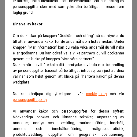
IP-adress, unika identifierare och beteendedata. Vår behandling av
Nacka är en av Sveriges snabbast växande kommuner och
personuppgifter sker med samtycke eller berättigat intresse som
laglig grund.
beslutet att förlänga tunnelbanan till Nacka centrum ger
självklart området ännu större attraktionskraft på sikt.
Dina val av kakor
Efterfrågan på lokaler i området är hög och etableringen
Om du klickar på knappen “Godkänn och stäng” så samtycker du
av Stockholm Fashion District med 12.000 kvm lokaler är
till att vi använder kakor för de ändamål som listas nedan. Under
knappen “Mer information” kan du välja vilka ändamål du vill neka
ett exempel på verksamheter som nu finns i Nacka Strand.
eller godkänna. Du kan också välja vilka partners du vill godkänna
Vi ser investeringen i Nacka Strand som långsiktig och vi
genom att klicka på knappen “visa våra partners”.
Du kan när du vill återkalla ditt samtycke, invända mot behandling
fortsätter utvecklingen tillsammans med andra aktörer
av personuppgifter baserat på berättigat intresse, och justera dina
val när som helst genom att klicka på “hantera kakor” på denna
inom området, säger Fredrik Palm, chef för Fastigheter
webbplats.
Alecta.
Du kan fördjupa dig ytterligare i vår
cookie-policy
och vår
Alectas juridiska rådgivare i transaktionen var Falkenborn
personuppgiftspolicy
.
Advokatbyrå.
Vi använder kakor och personuppgifter för dessa syften:
Nödvändiga cookies och liknande tekniker, anpassning av
Läs mer från Realtid - vårt nyhetsbrev
Prenumerera
annonser, analys och utveckling, marknadsföring, innehåll,
är kostnadsfritt:
annons- och innehållsmätning, målgruppsstatistik,
produktutveckling, uppgifter om geografisk positionering,