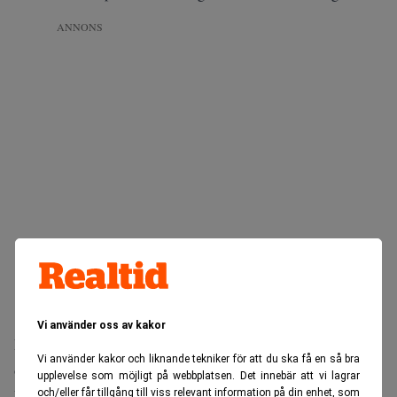
ANNONS
Vi använder oss av kakor
Det kan vara en signal om att aktierna nu är
Vi använder kakor och liknande tekniker för att du ska få en så bra
övervärderade.
upplevelse som möjligt på webbplatsen. Det innebär att vi lagrar
Ett annat mått för att mäta om börsen är övervärderad eller
och/eller får tillgång till viss relevant information på din enhet, som