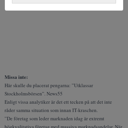
Missa inte:
Här skulle du placerat pengarna: ”Utklassar
Stockholmsbörsen”. News55
Enligt vissa analytiker är det ett tecken på att det inte
råder samma situation som innan IT-kraschen.
”De företag som leder marknaden idag är extremt
högkvalitativa företag med massiva marknadsandelar. När