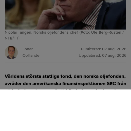
Nicolai Tangen, Norska oljefondens chef. (Foto: Ole Berg-Rusten /
NTB/TT)
Johan
Publicerad:
07 aug. 2026
Colliander
Uppdaterad:
07 aug. 2026
Världens största statliga fond, den norska oljefonden,
avråder den amerikanska finansinspektionen SEC från
att helt slopa kraven på att börsbolag redovisar sina
klimatrisker. Beskedet kommer bara dagar efter att
svenska AP7 gjort samma sak.
ANNONS