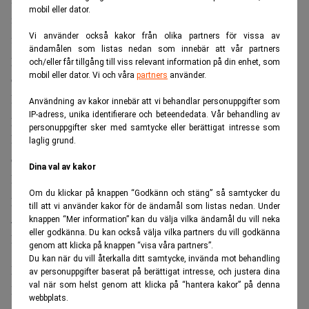
mobil eller dator.
inte är den så kallade Buffett-indikatorn uppkallad efter
finansmannen Warren Buffett. Indikatorn tittar helt enkelt
Vi använder också kakor från olika partners för vissa av
ändamålen som listas nedan som innebär att vår partners
på förhållandet mellan aktiemarknadens totala börsvärde
och/eller får tillgång till viss relevant information på din enhet, som
mobil eller dator. Vi och våra
partners
använder.
och den totala BNP:n i den amerikanska ekonomin.
För en vecka sedan blinkade indikatorn röd på 213
Användning av kakor innebär att vi behandlar personuppgifter som
IP-adress, unika identifierare och beteendedata. Vår behandling av
procent enligt
Investing.com
. I skrivande stund har den
personuppgifter sker med samtycke eller berättigat intresse som
klättrat upp till 217 procent vilket starkt tyder på en
laglig grund.
övervärdering av marknaden.
Dina val av kakor
Ett normalspann för indikatorn ligger mellan 75 och 90
Om du klickar på knappen “Godkänn och stäng” så samtycker du
procent och allt över 120 räknas som övervärderat.
till att vi använder kakor för de ändamål som listas nedan. Under
Jämförelsevis låg indikatorn på 140 procent innan IT-
knappen “Mer information” kan du välja vilka ändamål du vill neka
eller godkänna. Du kan också välja vilka partners du vill godkänna
kraschen.
genom att klicka på knappen “visa våra partners”.
Du kan när du vill återkalla ditt samtycke, invända mot behandling
Högt värderat eller övervärderat?
av personuppgifter baserat på berättigat intresse, och justera dina
val när som helst genom att klicka på “hantera kakor” på denna
Ingen förnekar att amerikanska aktier just nu är högre
webbplats.