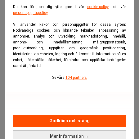
värderade än många. Men det betyder inte att de är
Du kan fördjupa dig ytterligare i vår
cookie-policy
och vår
James Reilly
övervärderade
menar
, senior
personuppgiftspolicy
.
marknadsekonom på Capital Economics i en
analys
från
Vi använder kakor och personuppgifter för dessa syften:
den 28 augusti.
Nödvändiga cookies och liknande tekniker, anpassning av
”Även om det kan verka som att investerare betalar en
annonser, analys och utveckling, marknadsföring, innehåll,
annons- och innehållsmätning, målgruppsstatistik,
premie för amerikanska aktier så kan de vara att de helt
produktutveckling, uppgifter om geografisk positionering,
enkelt bara betalar för överlägsen långsiktig tillväxt”,
identifiering via enheten, lagring och åtkomst till information på en
enhet, säkerställa säkerhet, förhindra och upptäcka bedrägerier
skriver Reilly.
samt åtgärda fel.
Framförallt är det de riktigt stora bolagen, ”The
Se våra
104 partners
magnificent seven”, som det investeras i. Totalt utgjorde de
33,5 procent av S&P 500:s totala marknadsvärde förra
veckan.
ANNONS
Godkänn och stäng
Mer information →