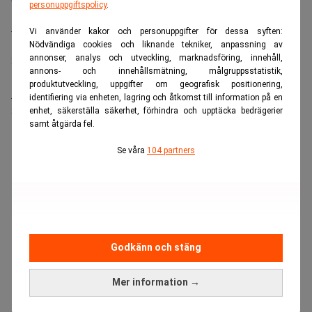
personuppgiftspolicy
.
Bolagsjurist till Eltel AB
Vi använder kakor och personuppgifter för dessa syften:
Placering:
Bromma, Stockholm
Nödvändiga cookies och liknande tekniker, anpassning av
annonser, analys och utveckling, marknadsföring, innehåll,
Sista ansökningsdag:
21/08/2026
annons- och innehållsmätning, målgruppsstatistik,
produktutveckling, uppgifter om geografisk positionering,
Medarbetare inom Intern styrning och kontroll till Alecta
identifiering via enheten, lagring och åtkomst till information på en
Sista ansökningsdag:
13/06/2026
enhet, säkerställa säkerhet, förhindra och upptäcka bedrägerier
samt åtgärda fel.
Se våra
104 partners
ANNONS
Godkänn och stäng
Mer information →