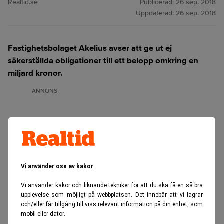
Realtid.se
Publicerad:
26 sep. 2018
Uppdaterad:
26 sep. 2018
Fastighetsbolaget Akelius avser att ge ut ej
säkerställda obligationer till ett belopp omkring en
miljard kronor.
ANNONS
Vi använder oss av kakor
Vi använder kakor och liknande tekniker för att du ska få en så bra
upplevelse som möjligt på webbplatsen. Det innebär att vi lagrar
och/eller får tillgång till viss relevant information på din enhet, som
mobil eller dator.