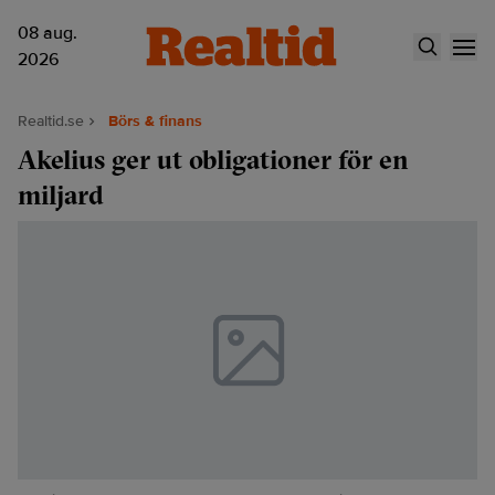
08 aug.
2026
Realtid.se
Börs & finans
Akelius ger ut obligationer för en
miljard