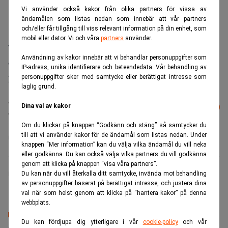
Vi använder också kakor från olika partners för vissa av
ändamålen som listas nedan som innebär att vår partners
och/eller får tillgång till viss relevant information på din enhet, som
mobil eller dator. Vi och våra
partners
använder.
Transaktionen planeras ske inom kort och Danske Bank
Användning av kakor innebär att vi behandlar personuppgifter som
och Swedbank är arrangörer, skriver bolaget i ett
IP-adress, unika identifierare och beteendedata. Vår behandling av
pressmeddelande.
personuppgifter sker med samtycke eller berättigat intresse som
laglig grund.
Läs mer från Realtid - vårt nyhetsbrev
Dina val av kakor
Prenumerera
är kostnadsfritt:
Om du klickar på knappen “Godkänn och stäng” så samtycker du
till att vi använder kakor för de ändamål som listas nedan. Under
Akelius
knappen “Mer information” kan du välja vilka ändamål du vill neka
eller godkänna. Du kan också välja vilka partners du vill godkänna
genom att klicka på knappen “visa våra partners”.
Realtid.se
Du kan när du vill återkalla ditt samtycke, invända mot behandling
av personuppgifter baserat på berättigat intresse, och justera dina
val när som helst genom att klicka på “hantera kakor” på denna
webbplats.
Du kan fördjupa dig ytterligare i vår
cookie-policy
och vår
Senaste lediga jobben