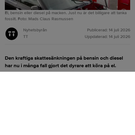
El, bensin eller diesel på macken. Just nu är det billigare att tanka
fossilt. Foto: Mads Claus Rasmussen
Nyhetsbyrån
Publicerad:
14 juli 2026
TT
Uppdaterad:
14 juli 2026
Den kraftiga skattesänkningen på bensin och diesel
har nu i många fall gjort det dyrare att köra på el.
ANNONS