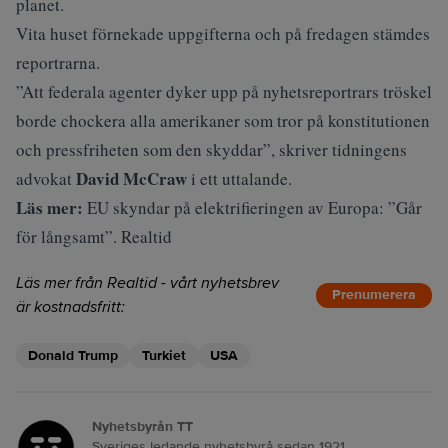
planet.
Vita huset förnekade uppgifterna och på fredagen stämdes
reportrarna.
”Att federala agenter dyker upp på nyhetsreportrars tröskel
borde chockera alla amerikaner som tror på konstitutionen
och pressfriheten som den skyddar”, skriver tidningens
David McCraw
advokat
i ett uttalande.
Läs mer:
EU skyndar på elektrifieringen av Europa: ”Går
för långsamt”. Realtid
Läs mer från Realtid - vårt nyhetsbrev
Prenumerera
är kostnadsfritt:
Donald Trump
Turkiet
USA
Nyhetsbyrån TT
Sveriges ledande nyhetsbyrå sedan 1921