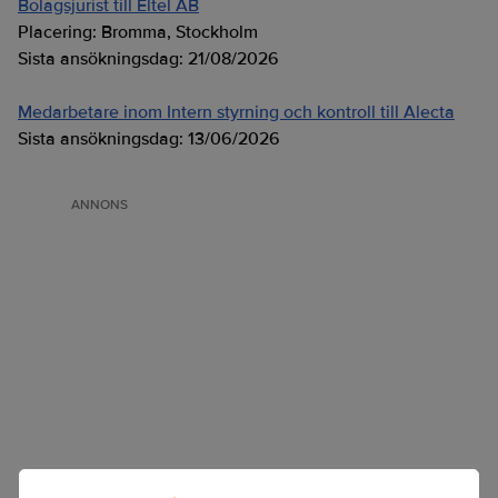
Bolagsjurist till Eltel AB
Placering:
Bromma, Stockholm
Sista ansökningsdag:
21/08/2026
Medarbetare inom Intern styrning och kontroll till Alecta
Sista ansökningsdag:
13/06/2026
ANNONS