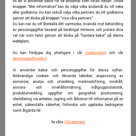
till att vi använder kakor för de ändamål som listas nedan. Under
Nya Air Force One, som Trump har fått i gåva från Qatar, ska ha
knappen “Mer information” kan du välja vilka ändamål du vill neka
renoverats för omkring 3,8 miljarder kronor. Gåvan har väckt etiska
eller godkänna. Du kan också välja vilka partners du vill godkänna
och säkerhetsmässiga farhågor. Foto: Julia Demaree
genom att klicka på knappen “visa våra partners”.
Nikhinson/AP/TT
Du kan när du vill återkalla ditt samtycke, invända mot behandling
av personuppgifter baserat på berättigat intresse, och justera dina
Nyhetsbyrån
Publicerad:
11 juli 2026
val när som helst genom att klicka på “hantera kakor” på denna
TT
Uppdaterad:
11 juli 2026
webbplats.
Du kan fördjupa dig ytterligare i vår
cookie-policy
och vår
personuppgiftspolicy
.
När president Trump åkte hem från Natomötet i
Ankara i veckan reste han med ett äldre Air Force
Vi använder kakor och personuppgifter för dessa syften:
One-plan, inte det skänkta flygplan från Qatar som
Nödvändiga cookies och liknande tekniker, anpassning av
annonser, analys och utveckling, marknadsföring, innehåll,
han kom dit med.
annons- och innehållsmätning, målgruppsstatistik,
produktutveckling, uppgifter om geografisk positionering,
ANNONS
identifiering via enheten, lagring och åtkomst till information på en
enhet, säkerställa säkerhet, förhindra och upptäcka bedrägerier
samt åtgärda fel.
Se våra
104 partners