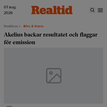
07 aug.
2026
Realtid.se
Börs & finans
Akelius backar resultatet och flaggar
för emission