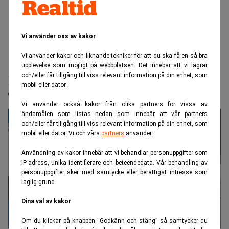
Vi använder oss av kakor
Vi använder kakor och liknande tekniker för att du ska få en så bra
Realtid.se
Börs & finans
upplevelse som möjligt på webbplatsen. Det innebär att vi lagrar
och/eller får tillgång till viss relevant information på din enhet, som
Reportrar stäms – skrev om brister på
mobil eller dator.
Trumps lyxplan
Vi använder också kakor från olika partners för vissa av
ändamålen som listas nedan som innebär att vår partners
och/eller får tillgång till viss relevant information på din enhet, som
mobil eller dator. Vi och våra
partners
använder.
Användning av kakor innebär att vi behandlar personuppgifter som
IP-adress, unika identifierare och beteendedata. Vår behandling av
personuppgifter sker med samtycke eller berättigat intresse som
laglig grund.
Dina val av kakor
Om du klickar på knappen “Godkänn och stäng” så samtycker du