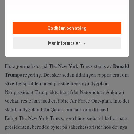
Godkänn och stäng
Mer information →
Donald
Flera journalister på The New York Times stäms av
Trumps
regering. Det sker sedan tidningen rapporterat om
säkerhetsproblem med presidentens nya flygplan.
När president Trump åkte hem från Natomötet i Ankara i
veckan reste han med ett äldre Air Force One-plan, inte det
skänkta flygplan från Qatar som han kom dit med.
Enligt The New York Times, som hänvisade till källor nära
presidenten, berodde bytet på säkerhetsbrister hos det nya