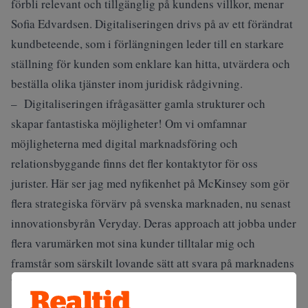
förbli relevant och tillgänglig på kundens villkor, menar
Sofia Edvardsen. Digitaliseringen drivs på av ett förändrat
kundbeteende, som i förlängningen leder till en starkare
ställning för kunden som enklare kan hitta, utvärdera och
beställa olika tjänster inom juridisk rådgivning.
– Digitaliseringen ifrågasätter gamla strukturer och
skapar fantastiska möjligheter! Om vi omfamnar
möjligheterna med digital marknadsföring och
relationsbyggande finns det fler kontaktytor för oss
jurister. Här ser jag med nyfikenhet på McKinsey som gör
flera strategiska förvärv på svenska marknaden, nu senast
innovationsbyrån Veryday. Deras approach att jobba under
flera varumärken mot sina kunder tilltalar mig och
framstår som särskilt lovande sätt att svara på marknadens
behov.
Sofia Edvardsen förutspår att affärsjuristen redan på fem