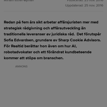
Miriam Istner-Byman
Publicerad:
25 nov. 2016
Uppdaterad:
25 nov. 2016
Redan på fem års sikt arbetar affärsjuristen mer med
strategisk rådgivning och affärsutveckling än
traditionella leveranser av juridiska råd. Det förutspår
Sofia Edvardsen, grundare av Sharp Cookie Advisors.
För Realtid berättar hon även om hur AI,
robotadvokater och ett förändrat kundbeteende
kommer att stöpa om branschen.
ANNONS