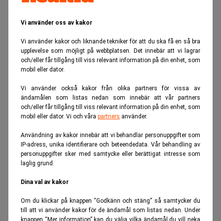
års sikt arbetar mer med strategisk rådgivning och
Vi använder oss av kakor
affärsutveckling än traditionella leveranser av juridiska
råd som sker idag. En intensivare teknikutveckling ställer
Vi använder kakor och liknande tekniker för att du ska få en så bra
upplevelse som möjligt på webbplatsen. Det innebär att vi lagrar
krav på kortare beslutsprocess.
och/eller får tillgång till viss relevant information på din enhet, som
mobil eller dator.
ANNONS
Vi använder också kakor från olika partners för vissa av
ändamålen som listas nedan som innebär att vår partners
och/eller får tillgång till viss relevant information på din enhet, som
mobil eller dator. Vi och våra
partners
använder.
Användning av kakor innebär att vi behandlar personuppgifter som
IP-adress, unika identifierare och beteendedata. Vår behandling av
personuppgifter sker med samtycke eller berättigat intresse som
laglig grund.
Dina val av kakor
Om du klickar på knappen “Godkänn och stäng” så samtycker du
till att vi använder kakor för de ändamål som listas nedan. Under
knappen “Mer information” kan du välja vilka ändamål du vill neka