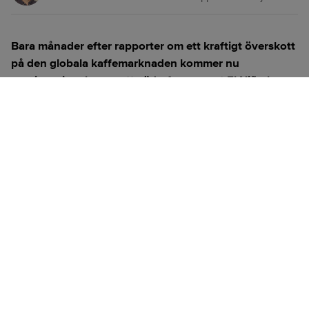
Bara månader efter rapporter om ett kraftigt överskott
på den globala kaffemarknaden kommer nu
varningssignaler om att väderfenomenet El Niño kan
sätta käppar i hjulet för Brasiliens väntade
rekordskörd.
ANNONS