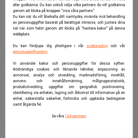
eller godkänna. Du kan också välja vilka partners du vill godkänna
genom att klicka på knappen “visa våra partners”.
– Våra klienter, techbolagen inom det som kallas för ”ny
Du kan när du vill återkalla ditt samtycke, invända mot behandling
av personuppgifter baserat på berättigat intresse, och justera dina
it” (fusion mellan telekom och it, AI i cloudtjänster,
val när som helst genom att klicka på “hantera kakor” på denna
webbplats.
Internet of Things, botar för kundkommunikation,
profilerings- och lokaliseringstjänster för marknadsföring
Du kan fördjupa dig ytterligare i vår
cookie-policy
och vår
personuppgiftspolicy
.
etc.), är från början närvarande på den globala marknaden
och omfattas därmed av lagar världen över. Därtill finns
Vi använder kakor och personuppgifter för dessa syften:
Nödvändiga cookies och liknande tekniker, anpassning av
det alltmer omfattande lagregler för teknikbolag, inte
annonser, analys och utveckling, marknadsföring, innehåll,
minst inom data och it-säkerhet, varför framgångriska
annons- och innehållsmätning, målgruppsstatistik,
produktutveckling, uppgifter om geografisk positionering,
företag involverar sin juristresurs tidigt i strategiska
identifiering via enheten, lagring och åtkomst till information på en
processer.
enhet, säkerställa säkerhet, förhindra och upptäcka bedrägerier
samt åtgärda fel.
Sofia Edvardsen menar att många verksamheter behöver
utvecklas för att dra nytta av de möjligheter som följer av
Se våra
104 partners
det förändrade kundbeteendet.
– Affärsjuridiken blir mest relevant när vi arbetar närmare