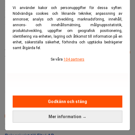
kryssningar till Mariehamn (Åland) och Visby på Gotland.
Vi använder kakor och personuppgifter för dessa syften:
Nödvändiga cookies och liknande tekniker, anpassning av
Och framöver vill man alltså göra det tillsammans med
annonser, analys och utveckling, marknadsföring, innehåll,
Viking Line i det nybildade bolaget.
annons- och innehållsmätning, målgruppsstatistik,
produktutveckling, uppgifter om geografisk positionering,
identifiering via enheten, lagring och åtkomst till information på en
enhet, säkerställa säkerhet, förhindra och upptäcka bedrägerier
Läs mer från Realtid - vårt nyhetsbrev
samt åtgärda fel.
Prenumerera
är kostnadsfritt:
Se våra
104 partners
Gotlandsbolaget
Viking Line
Finwire/Realtid.se
Godkänn och stäng
Mer information →
Senaste lediga jobben