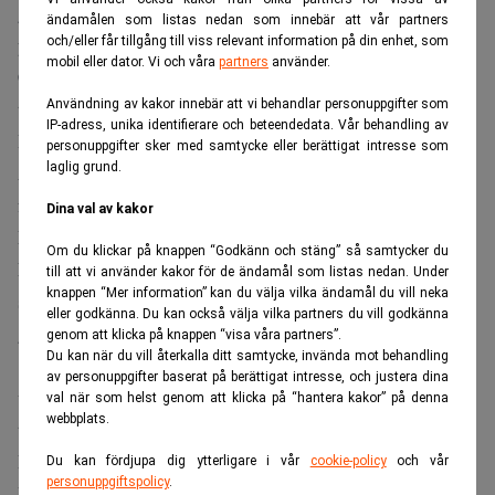
godkännande från Konkurrensverket och trafikstart är
ändamålen som listas nedan som innebär att vår partners
planerad till våren 2024. Viking Lines fartyg M/S Viking
och/eller får tillgång till viss relevant information på din enhet, som
mobil eller dator. Vi och våra
partners
använder.
Cinderella, för tillfället i kryssningstrafik från Stockholm
till Mariehamn, kommer i samma veva att flyttas till linjen
Användning av kakor innebär att vi behandlar personuppgifter som
IP-adress, unika identifierare och beteendedata. Vår behandling av
Helsingfors – Mariehamn – Stockholm.
personuppgifter sker med samtycke eller berättigat intresse som
laglig grund.
Åländska rederibolaget Viking Line sålde
i början av året
fartyget Rosella till det grekiska bolaget Aegean Sealines
Dina val av kakor
Maritime.
Om du klickar på knappen “Godkänn och stäng” så samtycker du
Försäljningen aviserades den 8 december i fjol och den
till att vi använder kakor för de ändamål som listas nedan. Under
knappen “Mer information” kan du välja vilka ändamål du vill neka
sista sin sista tur mellan Kapellskär och Mariehamn
eller godkänna. Du kan också välja vilka partners du vill godkänna
gjordes den 8 januari i år. Försäljningspriset uppgick till
genom att klicka på knappen “visa våra partners”.
Du kan när du vill återkalla ditt samtycke, invända mot behandling
11,25 miljoner euro och innebar en bokföringsmässig
av personuppgifter baserat på berättigat intresse, och justera dina
vinst om 8,6 miljoner euro i första kvartalet 2023. Orsaken
val när som helst genom att klicka på “hantera kakor” på denna
webbplats.
till försäljningen uppgavs då vara dålig lönsamhet.
Det var i mars som Gotlandsbolaget möte fartyget
M/S
Du kan fördjupa dig ytterligare i vår
cookie-policy
och vår
personuppgiftspolicy
.
Birka Stockholm och inledde i samband med det