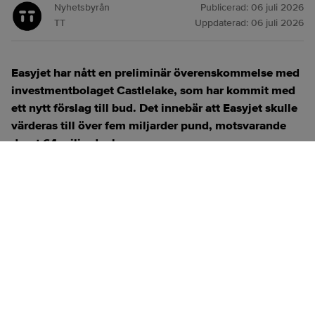
Nyhetsbyrån
Publicerad:
06 juli 2026
TT
Uppdaterad:
06 juli 2026
Easyjet har nått en preliminär överenskommelse med
investmentbolaget Castlelake, som har kommit med
ett nytt förslag till bud. Det innebär att Easyjet skulle
värderas till över fem miljarder pund, motsvarande
drygt 64 miljarder kronor.
ANNONS