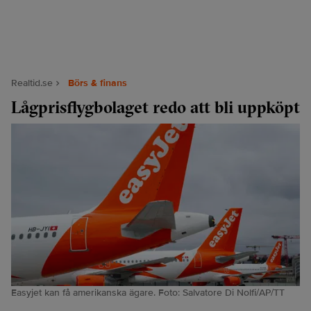
Realtid.se
Börs & finans
Lågprisflygbolaget redo att bli uppköpt
Easyjet kan få amerikanska ägare. Foto: Salvatore Di Nolfi/AP/TT