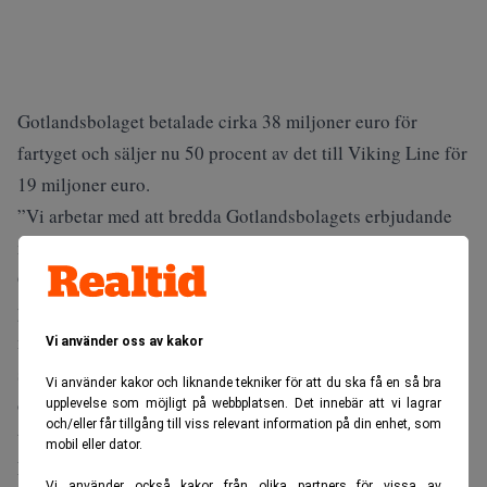
Gotlandsbolaget betalade cirka 38 miljoner euro för
fartyget och säljer nu 50 procent av det till Viking Line för
19 miljoner euro.
”Vi arbetar med att bredda Gotlandsbolagets erbjudande
med även kryssningsresor som komplement till
Gotlandstrafiken och våra andra erbjudanden, och vilken
partner kan vara bättre att göra detta med än Viking Line
med sin långa erfarenhet från kryssningar i Östersjön. Vi
Vi använder oss av kakor
ser samarbetet som en fantastisk möjlighet där både våra
Vi använder kakor och liknande tekniker för att du ska få en så bra
och Viking Lines erfarenheter och kompetenser tas
upplevelse som möjligt på webbplatsen. Det innebär att vi lagrar
och/eller får tillgång till viss relevant information på din enhet, som
tillvara”, säger Håkan Johansson, vd för Gotlandsbolaget.
mobil eller dator.
Etableringen av det gemensamma bolaget förutsätter
Vi använder också kakor från olika partners för vissa av