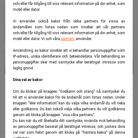
och/eller får tillgång till viss relevant information på din enhet, som
mobil eller dator.
Vi använder också kakor från olika partners för vissa av
ändamålen som listas nedan som innebär att vår partners
och/eller får tillgång till viss relevant information på din enhet, som
mobil eller dator. Vi och våra
partners
använder.
Användning av kakor innebär att vi behandlar personuppgifter som
IP-adress, unika identifierare och beteendedata. Vår behandling av
personuppgifter sker med samtycke eller berättigat intresse som
laglig grund.
Easyjet kan få amerikanska ägare. Foto: Salvatore Di Nolfi/AP/TT
Dina val av kakor
Nyhetsbyrån
Publicerad:
06 juli 2026
Om du klickar på knappen “Godkänn och stäng” så samtycker du
TT
Uppdaterad:
06 juli 2026
till att vi använder kakor för de ändamål som listas nedan. Under
knappen “Mer information” kan du välja vilka ändamål du vill neka
eller godkänna. Du kan också välja vilka partners du vill godkänna
genom att klicka på knappen “visa våra partners”.
Easyjet har nått en preliminär överenskommelse med
Du kan när du vill återkalla ditt samtycke, invända mot behandling
investmentbolaget Castlelake, som har kommit med
av personuppgifter baserat på berättigat intresse, och justera dina
ett nytt förslag till bud. Det innebär att Easyjet skulle
val när som helst genom att klicka på “hantera kakor” på denna