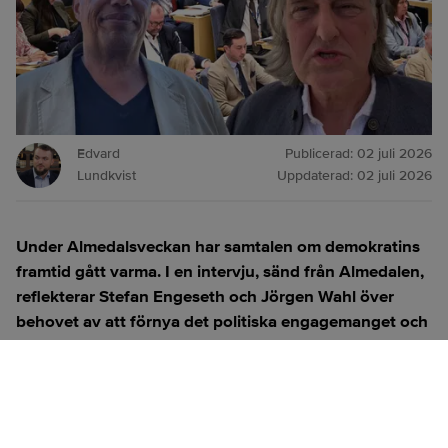
Edvard
Publicerad:
02 juli 2026
Lundkvist
Uppdaterad:
02 juli 2026
Under Almedalsveckan har samtalen om demokratins
framtid gått varma. I en intervju, sänd från Almedalen,
reflekterar Stefan Engeseth och Jörgen Wahl över
behovet av att förnya det politiska engagemanget och
hur modern teknik kan användas för att överbrygga
klyftan mellan medborgare och beslutsfattare.
Titta på
videosidan
för en ren videoupplevelse.
ANNONS