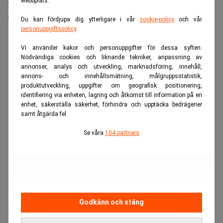
webbplats.
värderas till över fem miljarder pund, motsvarande
drygt 64 miljarder kronor.
Du kan fördjupa dig ytterligare i vår
cookie-policy
och vår
personuppgiftspolicy
.
ANNONS
Vi använder kakor och personuppgifter för dessa syften:
Nödvändiga cookies och liknande tekniker, anpassning av
annonser, analys och utveckling, marknadsföring, innehåll,
annons- och innehållsmätning, målgruppsstatistik,
produktutveckling, uppgifter om geografisk positionering,
identifiering via enheten, lagring och åtkomst till information på en
enhet, säkerställa säkerhet, förhindra och upptäcka bedrägerier
samt åtgärda fel.
Se våra
104 partners
Godkänn och stäng
Det brittiska lågprisflygbolaget Easyjet kan få en