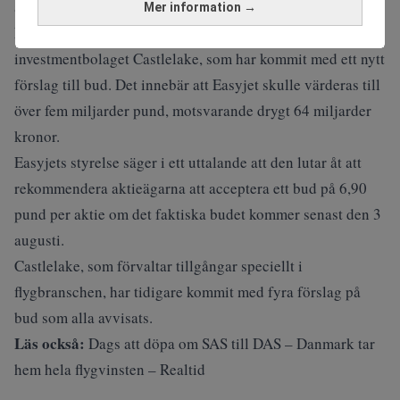
amerikansk ägare.
Mer information →
Easyjet har nått en preliminär överenskommelse med
investmentbolaget Castlelake, som har kommit med ett nytt
förslag till bud. Det innebär att Easyjet skulle värderas till
över fem miljarder pund, motsvarande drygt 64 miljarder
kronor.
Easyjets styrelse säger i ett uttalande att den lutar åt att
rekommendera aktieägarna att acceptera ett bud på 6,90
pund per aktie om det faktiska budet kommer senast den 3
augusti.
Castlelake, som förvaltar tillgångar speciellt i
flygbranschen, har tidigare kommit med fyra förslag på
bud som alla avvisats.
Läs också:
Dags att döpa om SAS till DAS – Danmark tar
hem hela flygvinsten – Realtid