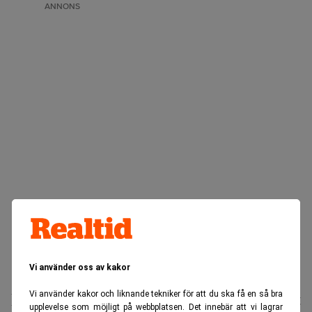
ANNONS
Vi använder oss av kakor
Realtid.se
Börs & finans
Vi använder kakor och liknande tekniker för att du ska få en så bra
Lågprisflygbolaget redo att bli uppköpt
upplevelse som möjligt på webbplatsen. Det innebär att vi lagrar